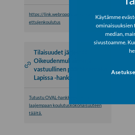
https://link.webropol.com/s/valtuut
Käytämme evästei
ettujenkoulutus
ominaisuuksien 
median, main
sivustoamme. Kump
he
Tilaisuudet järjestää
Oikeudenmukainen ja
vastuullinen päätöksenteko
Asetukse
Lapissa -hanke
Tutustu OVAL-hankkeeseen ja
laajempaan koulutuskokonaisuuteen
täältä.