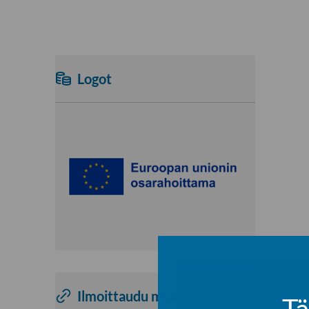
Logot
Ilmoittaudu mukaan!
Tä