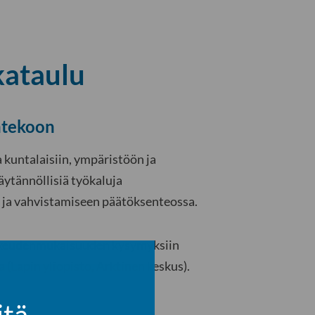
kataulu
ntekoon
a kuntalaisiin, ympäristöön ja
äytännöllisiä työkaluja
 ja vahvistamiseen päätöksenteossa.
 oikeudenmukaisuuden kysymyksiin
a (Lapin yliopisto, Arktinen keskus).
itä