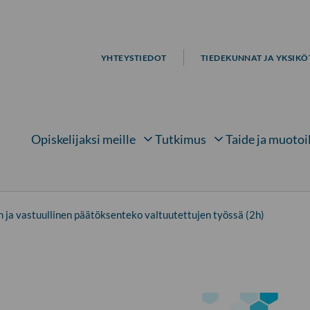
YHTEYSTIEDOT
TIEDEKUNNAT JA YKSIKÖ
Opiskelijaksi meille
Tutkimus
Taide ja muotoi
Avaa alavalikko kohteelle
Avaa alavalikko kohtee
Avaa 
ja vastuullinen päätöksenteko valtuutettujen työssä (2h)