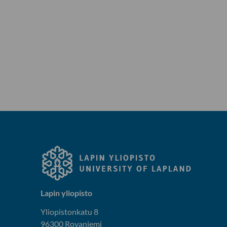
Lapin yliopisto
Yliopistonkatu 8
96300 Rovaniemi