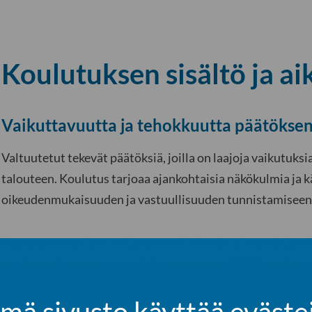
Koulutuksen sisältö ja ai
Vaikuttavuutta ja tehokkuutta päätökse
Valtuutetut tekevät päätöksiä, joilla on laajoja vaikutuksi
talouteen. Koulutus tarjoaa ajankohtaisia näkökulmia ja k
oikeudenmukaisuuden ja vastuullisuuden tunnistamiseen
Koulutuksen asiantuntijana toimii vihreän siirtymän ja
syvällisesti perehtynyt tutkija ja dosentti, YTT Tanja Joon
mä sivusto käyttää eväste
Sisältö: