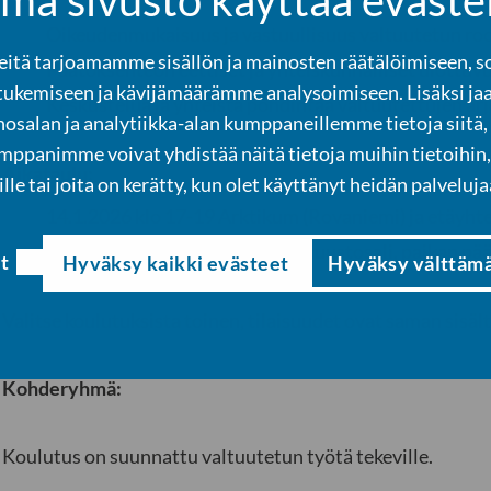
Oikeudenmukaisuus ja vastuullisuus valtuutetun roo
tä tarjoamamme sisällön ja mainosten räätälöimiseen, s
Päätöksenteon eettiset ja yhteiskunnalliset ulottuv
tukemiseen ja kävijämäärämme analysoimiseen. Lisäksi ja
Keskustelua ja yhteistä pohdintaa valtuutettujen ar
osalan ja analytiikka-alan kumppaneillemme tietoja siitä,
panimme voivat yhdistää näitä tietoja muihin tietoihin, 
Aikataulu:
ille tai joita on kerätty, kun olet käyttänyt heidän palveluja
14.1.2026 klo 17-19 Arktikum (Rovaniemi) ja etäyht
17.2.2026 klo 17-19 Ranua (valtuustosali, paikan pää
t
Hyväksy kaikki evästeet
Hyväksy välttäm
Valitse koulutuksista toinen, tilaisuudet ovat saman sisält
Kohderyhmä:
Koulutus on suunnattu valtuutetun työtä tekeville.