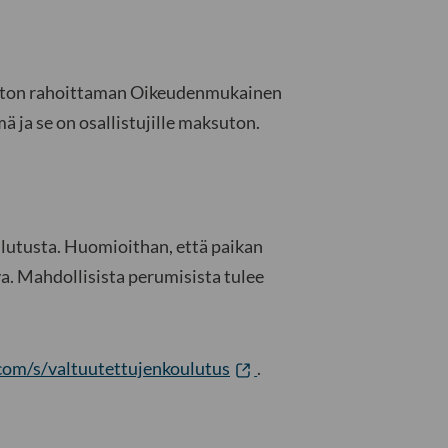
piston rahoittaman Oikeudenmukainen
ä ja se on osallistujille maksuton.
utusta. Huomioithan, että paikan
va. Mahdollisista perumisista tulee
.com/s/valtuutettujenkoulutus
.