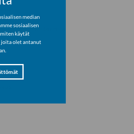
lissa
osiaalisen median
uudet
amme sosiaalisen
jen päätöksentekotilanteista
 miten käytät
joita olet antanut
an.
eys
llä)
ättömät
öisiä.