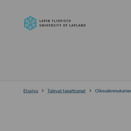
Siirry
suoraan
Lapin
sisältöön
yliopisto
↓
Etusivu
Tulevat tapahtumat
Oikeudenmukainen 