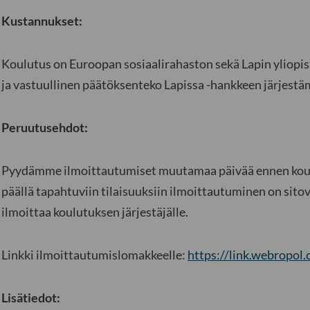
Kustannukset:
Koulutus on Euroopan sosiaalirahaston sekä Lapin ylio
ja vastuullinen päätöksenteko Lapissa -hankkeen järjestäm
Peruutusehdot:
Pyydämme ilmoittautumiset muutamaa päivää ennen koul
päällä tapahtuviin tilaisuuksiin ilmoittautuminen on sito
ilmoittaa koulutuksen järjestäjälle.
Linkki ilmoittautumislomakkeelle:
https://link.webropol
Lisätiedot: