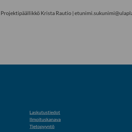
Projektipäällikkö Krista Rautio | etunimi.sukunimi@ulapla
Laskutustiedot
Ilmoituskanava
Tietopyyntö