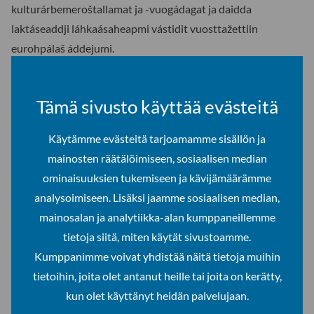
kulturárbemeroštallamat ja -vuogádagat ja daidda
laktáseaddji láhkaásaheapmi vástidit vuosttažettiin
eurohpálaš áddejumi.
– Eamiálbmogiid holisttalaš kulturárbeáddejupmi báhcá
Tämä sivusto käyttää evästeitä
oaidnemeahttumii. Dán čuolmma čoavdin gáibida
vástádusaid gažaldagaide das, gean árvvuide ja
Käytämme evästeitä tarjoamamme sisällön ja
máilmmegovvii kulturárbbi meroštallan dorvvasta ja geat
mainosten räätälöimiseen, sosiaalisen median
mearridit ja válljejit, mii lea kulturárbi, ja gean dárbbuide dát
ominaisuuksien tukemiseen ja kävijämäärämme
válljejumit vástidit.
analysoimiseen. Lisäksi jaamme sosiaalisen median,
mainosalan ja analytiikka-alan kumppaneillemme
Aikio dutkamuš fállá čoavddusin musea ja museageavadiid
tietoja siitä, miten käytät sivustoamme.
sámáidahttima ja dan áddejumi suoibbuheami, ahte livččii
Kumppanimme voivat yhdistää näitä tietoja muihin
beare okta universála vuohki dahkat museabarggu.
tietoihin, joita olet antanut heille tai joita on kerätty,
Dutkamuš čujuha, ahte ii leat beare okta sámemusea, muhto
kun olet käyttänyt heidän palvelujaan.
baicce sámemusea ja musea sámáidahttima duođalašvuođat