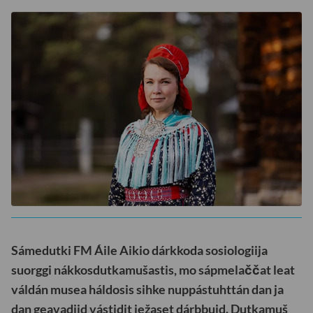
Sámedutki FM Áile Aikio dárkkoda sosiologiija
suorggi nákkosdutkamušastis, mo sápmelaččat leat
váldán musea háldosis sihke nuppástuhttán dan ja
dan geavadiid vástidit iežaset dárbbuid. Dutkamuš