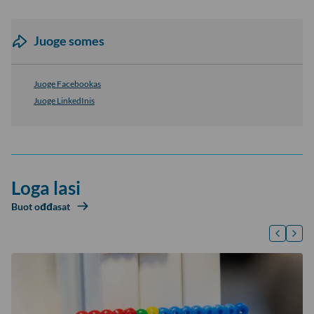
Juoge somes
Juoge Facebookas
Juoge LinkedInis
Loga lasi
Buot ođđasat