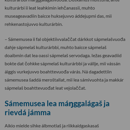
kulturárbi ii leat leahkimin iehčanassii, muhto
museageavadiin baicce huksejuvvo áddejupmi das, mii
rehkenastojuvvo kulturárbin.
– Sámemusea ii fal objektiivvalaččat dárkkot sápmelašvuođa
dahje sápmelaš kulturárbbi, muhto baicce sápmelaš
doaibmin dat lea oassi sápmelaš servodaga. Iežas geavadiid
bokte dat čohkke sápmelaš kulturárbbi ja vállje, mii vássán
áiggis vurkejuvvo boahttevuođa várás. Ná dagadettiin
sámemusea šaddá meroštallat, mii lea sámivuohta ja makkár
sápmelaš boahttevuođat leat vejolaččat.
Sámemusea lea máŋggalágaš ja
rievdá jámma
Aikio mielde sihke álbmotlaš ja riikkaidgaskasaš