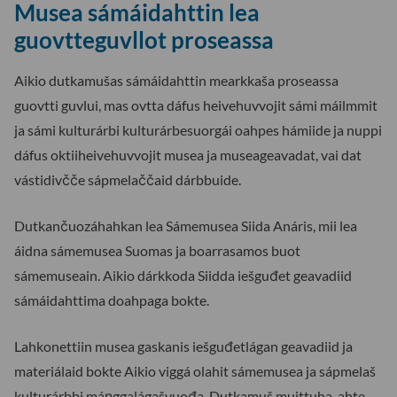
Musea sámáidahttin lea
guovtteguvllot proseassa
Aikio dutkamušas sámáidahttin mearkkaša proseassa
guovtti guvlui, mas ovtta dáfus heivehuvvojit sámi máilmmit
ja sámi kulturárbi kulturárbesuorgái oahpes hámiide ja nuppi
dáfus oktiiheivehuvvojit musea ja museageavadat, vai dat
vástidivčče sápmelaččaid dárbbuide.
Dutkančuozáhahkan lea Sámemusea Siida Anáris, mii lea
áidna sámemusea Suomas ja boarrasamos buot
sámemuseain. Aikio dárkkoda Siidda iešguđet geavadiid
sámáidahttima doahpaga bokte.
Lahkonettiin musea gaskanis iešguđetlágan geavadiid ja
materiálaid bokte Aikio viggá olahit sámemusea ja sápmelaš
kulturárbbi máŋggalágašvuođa. Dutkamuš muittuha, ahte