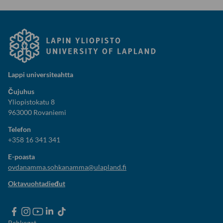
Lappi universiteahtta
Čujuhus
Yliopistokatu 8
963000 Rovaniemi
Telefon
+358 16 341 341
E-poasta
ovdanamma.sohkanamma@ulapland.fi
Oktavuohtadieđut
Rehkegat