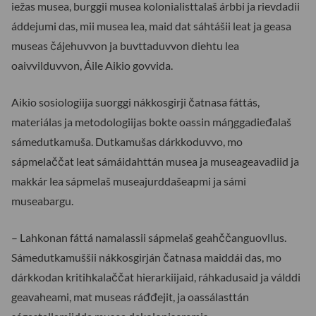
iežas musea, burggii musea kolonialisttalaš árbbi ja rievdadii
áddejumi das, mii musea lea, maid dat sáhtášii leat ja geasa
museas čájehuvvon ja buvttaduvvon diehtu lea
oaivvilduvvon, Áile Aikio govvida.
Aikio sosiologiija suorggi nákkosgirji čatnasa fáttás,
materiálas ja metodologiijas bokte oassin máŋggadieđalaš
sámedutkamuša. Dutkamušas dárkkoduvvo, mo
sápmelaččat leat sámáidahttán musea ja museageavadiid ja
makkár lea sápmelaš museajurddašeapmi ja sámi
museabargu.
– Lahkonan fáttá namalassii sápmelaš geahččanguovllus.
Sámedutkamuššii nákkosgirján čatnasa maiddái das, mo
dárkkodan kritihkalaččat hierarkiijaid, ráhkadusaid ja válddi
geavaheami, mat museas ráđđejit, ja oassálasttán