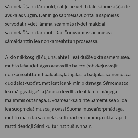
sápmelaččaid dárbbuid, dahje heivehit daid sápmelaččaide
ávkkálaš vugiin. Danin go sápmelašvuohta ja sápmelaš
servodat rivdet jámma, seammás rivdet maiddái
sápmelaččaid dárbbut. Dan čuovvumuššan musea
sámáidahttin lea nohkameahttun proseassa.
Aikio nákkosgirji čujuha, ahte ii leat dušše okta sámemusea,
muhto iešguđetlágan geavadiin baicce čohkkejuvvojit
nohkameahttumit báldalas, latnjalas ja badjálas sámemusea
duođalašvuođat, mat leat leahkimin oktanaga. Sámemusea
lea máŋggalágaš ja jámma rievdil ja leahkimin máŋgga
máilmmis oktanaga. Ovdamearkka dihte Sámemusea Siida
lea suopmelaš musea ja oassi Suoma museafierpmádaga,
muhto maiddái sápmelaš kulturárbedoaibmi ja okta rájáid
rasttildeaddji Sámi kulturinstitušuvnnain.