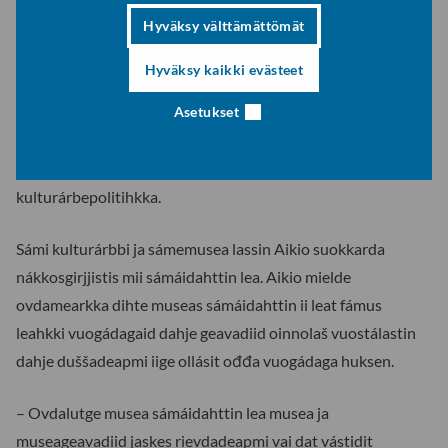
leat máŋggalágažat.
Hyväksy välttämättömät
– Seammás oassálasttán viiddit ságastallamii das, mii lea
Hyväksy kaikki evästeet
sámi kulturárbi ja makkárat livčče sámi vuogit hálddašit dan.
Diehtu dárbbašuvvo, danin go dálážis sámedutkamuš
Asetukset
museas ja viidábut sámi kulturárbbis lea menddo unnán, vai
dan sáhtášii atnit vuođđun go huksejuvvo sámi
kulturárbepolitihkka.
Sámi kulturárbbi ja sámemusea lassin Aikio suokkarda
nákkosgirjjistis mii sámáidahttin lea. Aikio mielde
ovdamearkka dihte museas sámáidahttin ii leat fámus
leahkki vuogádagaid dahje geavadiid oinnolaš vuostálastin
dahje duššadeapmi iige ollásit ođđa vuogádaga huksen.
– Ovdalutge musea sámáidahttin lea musea ja
museageavadiid jaskes rievdadeapmi vai dat vástidit