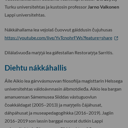
Turku universitehtas ja kustosin professor
Jarno Valkonen
Lappi universitehtas.
Nákkáhallama lea vejolaš čuovvut gáiddusin čujuhusas
https://youtube.com/live/YvTcnohrFWs?feature=share
Dilálašvuođa maŋŋá lea gáfestallan Restoraŋŋa Sarritis.
Diehtu nákkáhallis
Áile Aikio lea gárvvásmuvvan filosofiija magisttarin Helssega
universitehtas váldoávnnasin álbmotdieđa. Aikio lea bargan
amanuensan Sámemusea Siiddas vástuguovlun
čoakkáldagat (2005–2013) ja maŋŋelis čájáhusat,
dáhpáhusat ja museapedagogihkka (2016–2019). Jagiin
2016–2019 son lassin barggai nuorat dutkin Lappi