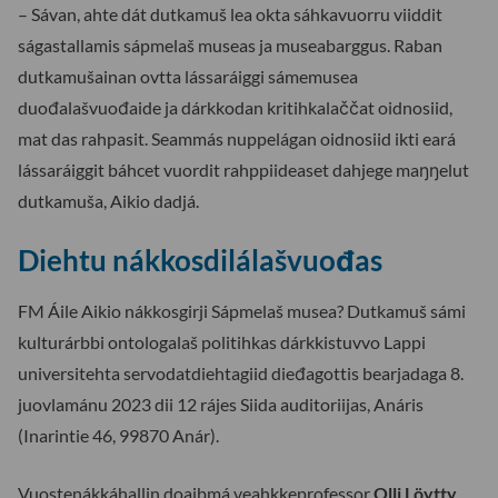
– Sávan, ahte dát dutkamuš lea okta sáhkavuorru viiddit
ságastallamis sápmelaš museas ja museabarggus. Raban
dutkamušainan ovtta lássaráiggi sámemusea
duođalašvuođaide ja dárkkodan kritihkalaččat oidnosiid,
mat das rahpasit. Seammás nuppelágan oidnosiid ikti eará
lássaráiggit báhcet vuordit rahppiideaset dahjege maŋŋelut
dutkamuša, Aikio dadjá.
Diehtu nákkosdilálašvuođas
FM Áile Aikio nákkosgirji Sápmelaš musea? Dutkamuš sámi
kulturárbbi ontologalaš politihkas dárkkistuvvo Lappi
universitehta servodatdiehtagiid dieđagottis bearjadaga 8.
juovlamánu 2023 dii 12 rájes Siida auditoriijas, Anáris
(Inarintie 46, 99870 Anár).
Vuostenákkáhallin doaibmá veahkkeprofessor
Olli Löytty