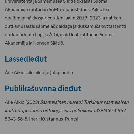
universitehta ja Sámemusea Siidda oktasaš Suoma
Akademiija ruhtadan SuMu-njunušfidnus. Aikio lea
doaibman nákkosgirjedutkin jagiin 2019–2023 ja dahkan
dutkamušastis sápmelaš dáidaga ja dutkamuša ovttastahtti
dutkanfidnuin Logi ja Árbi, maid leat ruhtadan Suoma
Akademiija ja Koneen Säätiö.
Lassedieđut
Áile Aikio, aile.aikio(at)ulapland.fi
Publikašuvnna dieđut
Áile Aikio (2023)
Saamelainen museo? Tutkimus saamelaisen
kulttuuriperinnön ontologisesta politiikasta.
ISBN 978-952-
5343-58-8. Inari: Kustannus-Puntsi.