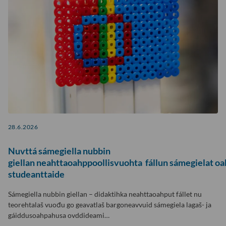
28.6.2026
Nuvttá sámegiella nubbin
giellan neahttaoahppoollisvuohta fállun sámegielat oa
studeanttaide
Sámegiella nubbin giellan – didaktihka neahttaoahput fállet nu
teorehtalaš vuođu go geavatlaš bargoneavvuid sámegiela lagaš- ja
gáiddusoahpahusa ovddideami…