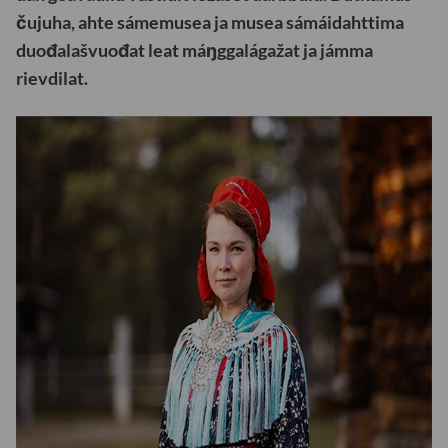
čujuha, ahte sámemusea ja musea sámáidahttima
duođalašvuođat leat máŋggalágažat ja jámma
rievdilat.