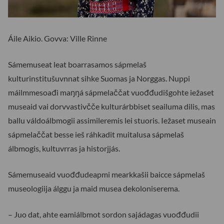
Áile Aikio. Govva: Ville Rinne
Sámemuseat leat boarrasamos sápmelaš
kulturinstitušuvnnat sihke Suomas ja Norggas. Nuppi
máilmmesoađi maŋŋá sápmelaččat vuođđudišgohte iežaset
museaid vai dorvvastivčče kulturárbbiset seailuma dilis, mas
ballu váldoálbmogii assimileremis lei stuoris. Iežaset museain
sápmelaččat besse ieš ráhkadit muitalusa sápmelaš
álbmogis, kultuvrras ja historjjás.
Sámemuseaid vuođđudeapmi mearkkašii baicce sápmelaš
museologiija álggu ja maid musea dekoloniserema.
– Juo dat, ahte eamiálbmot sordon sajádagas vuođđudii