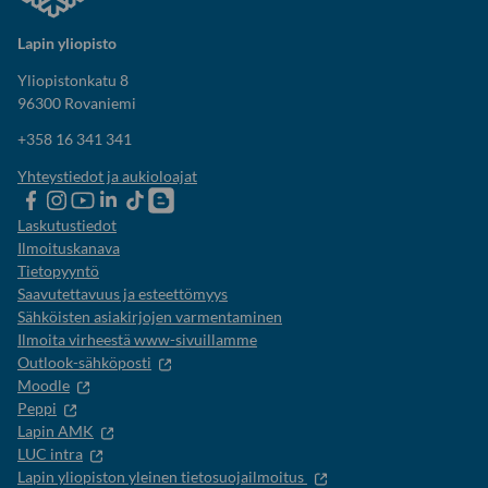
Lapin yliopisto
Yliopistonkatu 8
96300 Rovaniemi
+358 16 341 341
Yhteystiedot ja aukioloajat
Lapin
Lapin
Lapin
Lapin
Lapin
Opiskelijaelämää-
yliopiston
yliopiston
yliopiston
yliopisto
yliopiston
blogi
Laskutustiedot
Facebook
instagram-
Youtube-
Linkedinissä
Tik-
Ilmoituskanava
tili
kanava
tok
Tietopyyntö
Saavutettavuus ja esteettömyys
Sähköisten asiakirjojen varmentaminen
Ilmoita virheestä www-sivuillamme
Outlook-sähköposti
Moodle
Peppi
Lapin AMK
LUC intra
Lapin yliopiston yleinen tietosuojailmoitus