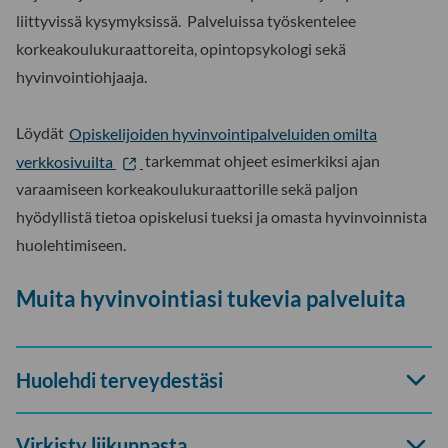
liittyvissä kysymyksissä. Palveluissa työskentelee
korkeakoulukuraattoreita, opintopsykologi sekä
hyvinvointiohjaaja.
Löydät
Opiskelijoiden hyvinvointipalveluiden omilta
verkkosivuilta
tarkemmat ohjeet esimerkiksi ajan
varaamiseen korkeakoulukuraattorille sekä paljon
hyödyllistä tietoa opiskelusi tueksi ja omasta hyvinvoinnista
huolehtimiseen.
Muita hyvinvointiasi tukevia palveluita
Avaa
Huolehdi terveydestäsi
haitari
Avaa
Virkisty liikunnasta