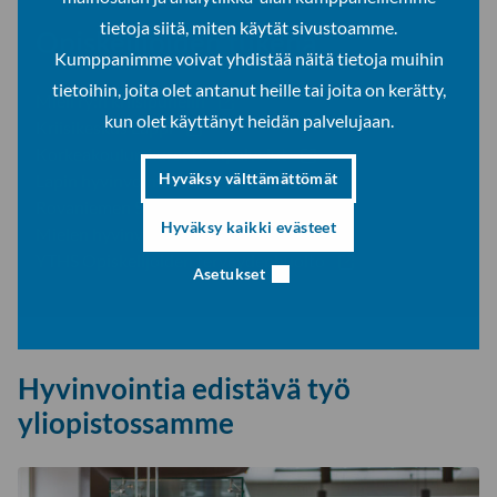
tietoja siitä, miten käytät sivustoamme.
Opiskelijoiden tukena
Kumppanimme voivat yhdistää näitä tietoja muihin
tietoihin, joita olet antanut heille tai joita on kerätty,
Mieli ry:n kriisipuhelin
kun olet käyttänyt heidän palvelujaan.
Kriisikeskus Lappi
Korkeakoulun kuraattoripalvelut
Hyväksy välttämättömät
Lapin hyvinvointialue
Rovaniemen SRK:n opiskelijatoiminta
Hyväksy kaikki evästeet
Mielen hyvinvointia Nyyti ry
YTHS Opiskelijoiden terveydenhuolto
Asetukset
Hyvinvointia edistävä työ
yliopistossamme