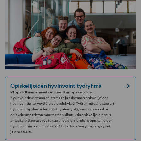
Opiskelijoiden hyvinvointityöryhmä
Yliopistollamme nimetään vuosittain opiskelijoiden
hyvinvointityöryhmä edistämään ja tukemaan opiskelijoiden
hyvinvointia, terveyttä ja opiskelukykyä. Työryhmä vahvistaa eri
hyvinvointipalveluiden välistä yhteistyötä, seuraa ja ennakoi
opiskeluympäristön muutosten vaikutuksia opiskelijoihin sekä
antaa tarvittaessa suosituksia yliopiston johdolle opiskelijoiden
hyvinvoinnin parantamiseksi. Voit katsoa työryhmän nykyiset
jäsenet täältä.