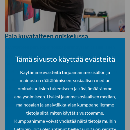
Paja kuvataiteen opiskelussa
Kuvataiteen perusopinnoissa perehdytään taiteelliseen
työskentelyyn ja tutustutaan kuvataiteen eri menetelmiin.
Tämä sivusto käyttää evästeitä
Aineopinnoissa syvennät valmiuksiasi kuvataiteen eri osa-
alueilla, kuten tilallisen taiteen, piirustuksen, maalauksen,
Käytämme evästeitä tarjoamamme sisällön ja
valokuvauksen tai grafiikan keinoin, ja vahvistat itsenäistä
mainosten räätälöimiseen, sosiaalisen median
taiteellista työskentelyä sekä taideilmaisuasi.
ominaisuuksien tukemiseen ja kävijämäärämme
analysoimiseen. Lisäksi jaamme sosiaalisen median,
Kuvataiteen sivuaineopinnot
mainosalan ja analytiikka-alan kumppaneillemme
tietoja siitä, miten käytät sivustoamme.
Kumppanimme voivat yhdistää näitä tietoja muihin
tietoihin, joita olet antanut heille tai joita on kerätty,