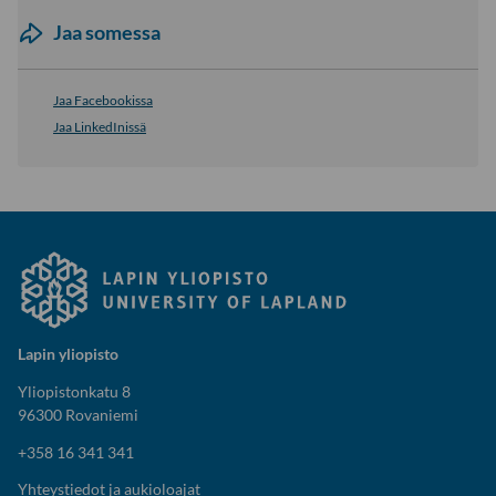
Jaa somessa
Jaa Facebookissa
Jaa LinkedInissä
Lapin yliopisto
Yliopistonkatu 8
96300 Rovaniemi
+358 16 341 341
Yhteystiedot ja aukioloajat