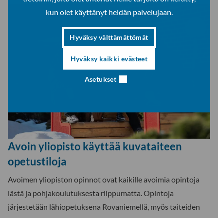
kun olet käyttänyt heidän palvelujaan.
Hyväksy välttämättömät
Hyväksy kaikki evästeet
Asetukset
Avoin yliopisto käyttää kuvataiteen
opetustiloja
Avoimen yliopiston opinnot ovat kaikille avoimia opintoja
iästä ja pohjakoulutuksesta riippumatta. Opintoja
järjestetään lähiopetuksena Rovaniemellä, myös taiteiden