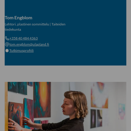
Tom Engblom
Lehtori, plastinen sommittelu
|
Taiteiden
tiedekunta
+358 40 484 4363
tom.engblom@ulapland.fi
Tutkimusprofiili