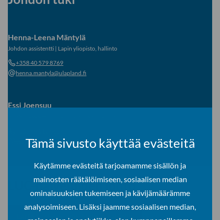
Henna-Leena Mäntylä
Johdon assistentti
|
Lapin yliopisto, hallinto
+358 40 579 8769
henna.mantyla@ulapland.fi
Essi Joensuu
Johdon assistentti
|
Lapin yliopisto, hallinto
+358 40 512 0687
Tämä sivusto käyttää evästeitä
essi.joensuu@ulapland.fi
Käytämme evästeitä tarjoamamme sisällön ja
mainosten räätälöimiseen, sosiaalisen median
LUC-palveluiden johto
ominaisuuksien tukemiseen ja kävijämäärämme
analysoimiseen. Lisäksi jaamme sosiaalisen median,
Lapin korkeakouluyhteisön palvelut