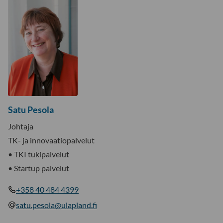
Satu Pesola
Johtaja
TK- ja innovaatiopalvelut
• TKI tukipalvelut
• Startup palvelut
+358 40 484 4399
satu.pesola@ulapland.fi