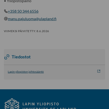
• Yliopistopaino
+358 50 344 6556
manu.pajuluoma@ulapland.fi
VIIMEKSI PÄIVITETTY:
8.6.2026
Tiedostot
Lapin yliopiston johtosääntö