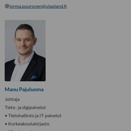
jorma.puuronen@ulapland.fi
Manu Pajuluoma
Johtaja
Tieto- ja digipalvelut
• Tietohallinto ja IT-palvelut
• Korkeakoulukirjasto