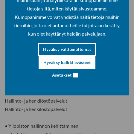
mainosalan ja analytiikka-alan kumppaneillemme
tietoja siitä, miten käytät sivustoamme.
Kumppanimme voivat yhdistää näitä tietoja muihin
tietoihin, joita olet antanut heille tai joita on kerätty,
kun olet käyttänyt heidän palvelujaan.
Hyväksy välttämättömät
Hyväksy kaikki evästeet
Asetukset
Ari Konu
Hallintojohtaja
Hallinto- ja henkilöstöpalvelut
Hallinto- ja henkilöstöpalvelut
• Yliopiston hallinnon kehittäminen