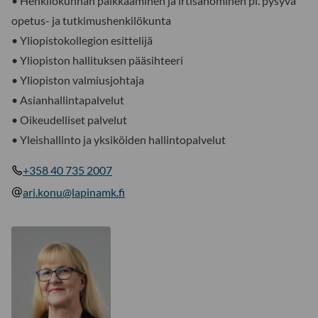
• Henkilökunnan palkkaaminen ja irtisanominen pl. pysyvä
opetus- ja tutkimushenkilökunta
• Yliopistokollegion esittelijä
• Yliopiston hallituksen pääsihteeri
• Yliopiston valmiusjohtaja
• Asianhallintapalvelut
• Oikeudelliset palvelut
• Yleishallinto ja yksiköiden hallintopalvelut
+358 40 735 2007
ari.konu@lapinamk.fi