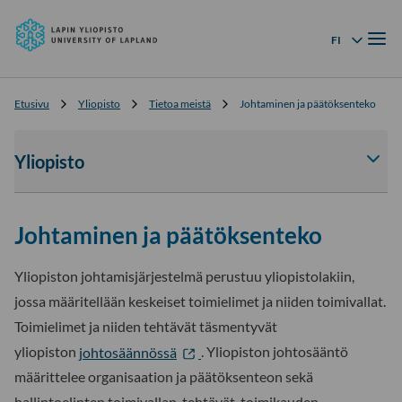
Lapin
Siirry
yliopisto
Valik
suoraan
FI
Kielivalikko
sisältöön
↓
Etusivu
Yliopisto
Tietoa meistä
Johtaminen ja päätöksenteko
Yliopisto
Av
tai
sul
Johtaminen ja päätöksenteko
Yli
-
osi
Yliopiston johtamisjärjestelmä perustuu yliopistolakiin,
ala
jossa määritellään keskeiset toimielimet ja niiden toimivallat.
Toimielimet ja niiden tehtävät täsmentyvät
yliopiston
johtosäännössä
. Yliopiston johtosääntö
määrittelee organisaation ja päätöksenteon sekä
hallintoelinten toimivallan, tehtävät, toimikauden,