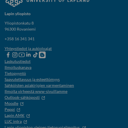
Lapin yliopisto
Yliopistonkatu 8
96300 Rovaniemi
+358 16 341 341
Yhteystiedot ja aukioloajat
Lapin
Lapin
Lapin
Lapin
Lapin
Opiskelijaelämää-
yliopiston
yliopiston
yliopiston
yliopisto
yliopiston
blogi
Laskutustiedot
Facebook
instagram-
Youtube-
Linkedinissä
Tik-
Ilmoituskanava
tili
kanava
tok
Tietopyyntö
Saavutettavuus ja esteettömyys
Sähköisten asiakirjojen varmentaminen
Ilmoita virheestä www-sivuillamme
Outlook-sähköposti
Moodle
Peppi
Lapin AMK
LUC intra
Lapin yliopiston yleinen tietosuojailmoitus