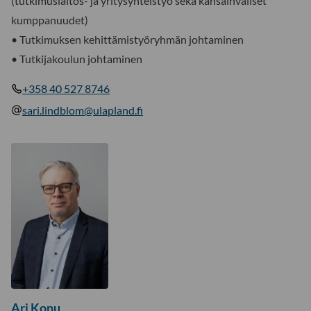
(tutkimuslaitos- ja yritysyhteistyö sekä kansainväliset
kumppanuudet)
• Tutkimuksen kehittämistyöryhmän johtaminen
• Tutkijakoulun johtaminen
+358 40 527 8746
sari.lindblom@ulapland.fi
Ari Konu