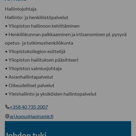
Hallintojohtaja
Hallinto- ja henkilöstöpalvelut
• Yliopiston hallinnon kehittäminen
• Henkilökunnan palkkaaminen ja irtisanominen pl. pysyvä
opetus- ja tutkimushenkilökunta
• Yliopistokollegion esittelijä
• Yliopiston hallituksen pääsihteeri
• Yliopiston valmiusjohtaja
• Asianhallintapalvelut
• Oikeudelliset palvelut
• Yleishallinto ja yksiköiden hallintopalvelut
+358 40 735 2007
ari.konu@lapinamk.fi
Johdon tuki