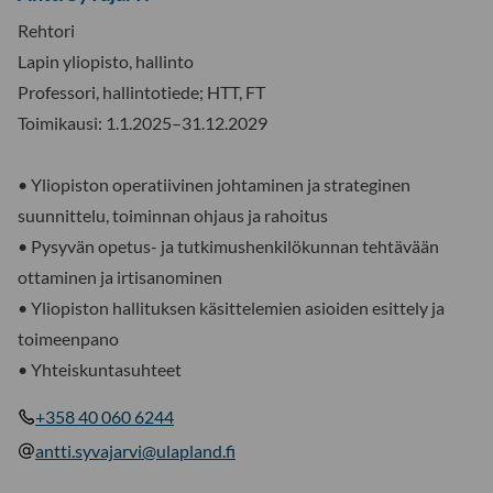
Rehtori
Lapin yliopisto, hallinto
Professori, hallintotiede; HTT, FT
Toimikausi: 1.1.2025–31.12.2029
• Yliopiston operatiivinen johtaminen ja strateginen
suunnittelu, toiminnan ohjaus ja rahoitus
• Pysyvän opetus- ja tutkimushenkilökunnan tehtävään
ottaminen ja irtisanominen
• Yliopiston hallituksen käsittelemien asioiden esittely ja
toimeenpano
• Yhteiskuntasuhteet
+358 40 060 6244
antti.syvajarvi@ulapland.fi