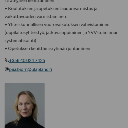
strateginen kehittäminen
• Koulutuksen ja opetuksen laadunvarmistus ja
vaikuttavuuden varmistaminen
• Yhteiskunnallisen vuorovaikutuksen vahvistaminen
(oppilaitosyhteistyö, jatkuva oppiminen ja YVV-toiminnan
systematisointi)
• Opetuksen kehittämisryhmän johtaminen
+358 40 024 7425
piia.bjorn@ulapland.fi