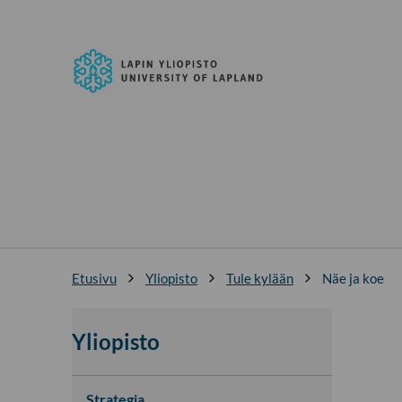
Siirry
suoraan
Lapin
sisältöön
yliopisto
↓
Etusivu
Yliopisto
Tule kylään
Näe ja koe
Yliopisto
Strategia