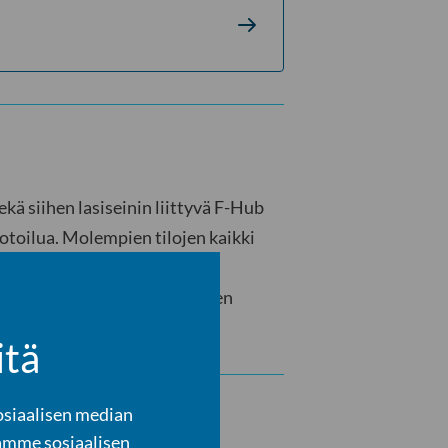
kä siihen lasiseinin liittyvä F-Hub
otoilua. Molempien tilojen kaikki
nnittelijoiden käsialaa.
 toiminnallisuutta, kulutuksen
ti yliopiston aukioloaikoina.
itä
osiaalisen median
amme sosiaalisen