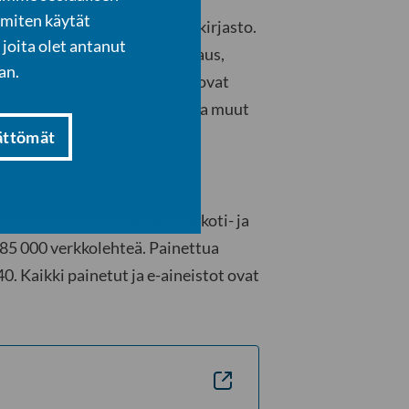
 miten käytät
mattikorkeakoulun yhteinen kirjasto.
joita olet antanut
tiaat, ja peruspalvelut – lainaus,
an.
ille maksuttomia. Myös tilat ovat
kopiointi, tiedonhaun opetus ja muut
ston mukaan.
ättömät
in yliopiston ja
a on käytettävissä lukuisia koti- ja
 85 000 verkkolehteä. Painettua
40. Kaikki painetut ja e-aineistot ovat