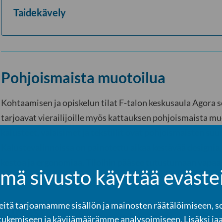
Taidekävely
Pohjoismaista muotoilua
Kohtaamisen ja opiskelun tilat F-talon keskusaula Agora se
tarjoavat vierailijoille myös kattauksen pohjoismaista mu
kalusteet, valaisimet ja tekstiilit ovat pohjoismaisten suu
Kalustevalinnoissa on painotettu aikaa kestävää designia,
kestoa ja ergonomiaa. Tiloihin pääsee tutustumaan vapaas
mä sivusto käyttää eväste
tä tarjoamamme sisällön ja mainosten räätälöimiseen, s
Kirjasto
tukemiseen ja kävijämäärämme analysoimiseen. Lisäksi ja