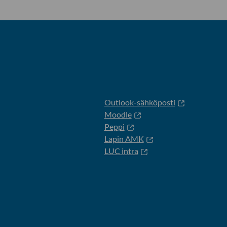
Outlook-sähköposti
Moodle
Peppi
Lapin AMK
LUC intra