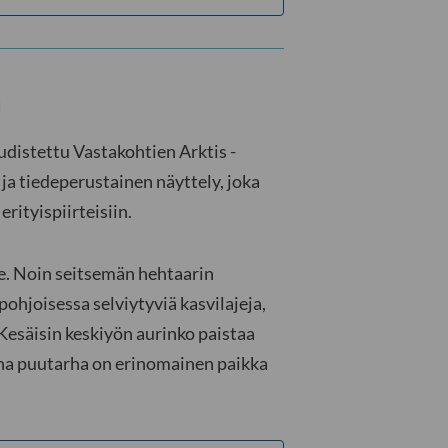
a
distettu Vastakohtien Arktis -
 ja tiedeperustainen näyttely, joka
rityispiirteisiin.
e. Noin seitsemän hehtaarin
ohjoisessa selviytyviä kasvilajeja,
 Kesäisin keskiyön aurinko paistaa
na puutarha on erinomainen paikka