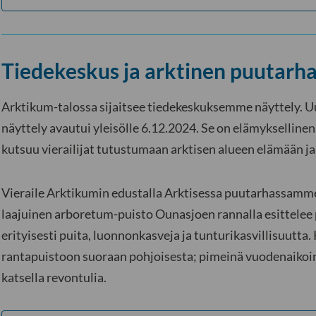
Tiedekeskus ja arktinen puutarh
Arktikum-talossa sijaitsee tiedekeskuksemme näyttely. Uu
näyttely avautui yleisölle 6.12.2024. Se on elämyksellinen
kutsuu vierailijat tutustumaan arktisen alueen elämään ja e
Vieraile Arktikumin edustalla Arktisessa puutarhassamm
laajuinen arboretum-puisto Ounasjoen rannalla esittelee p
erityisesti puita, luonnonkasveja ja tunturikasvillisuutta.
rantapuistoon suoraan pohjoisesta; pimeinä vuodenaikoi
katsella revontulia.