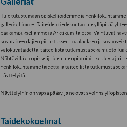
Galleriat
Tule tutustumaan opiskelijoidemme ja henkilökuntamme t
gallerioihimme! Taiteiden tiedekuntamme ylläpitää yhteen
pääkampuksellamme ja Arktikum-talossa. Vaihtuvat näytte
kuvataiteen lajien piirustuksen, maalauksen ja kuvanveist
valokuvataidetta, taiteellista tutkimusta sekä muotoilua e
Nähtävillä on opiskelijoidemme opintoihin kuuluvia ja its
henkilökuntamme taidetta ja taiteellista tutkimusta sekä v
näyttelyitä.
Näyttelyihin on vapaa pääsy, ja ne ovat avoinna yliopiston
Taidekokoelmat