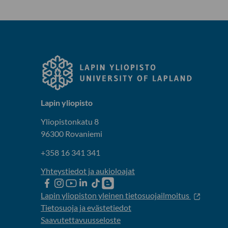
Lapin yliopisto
Yliopistonkatu 8
96300 Rovaniemi
+358 16 341 341
Yhteystiedot ja aukioloajat
Lapin
Lapin
Lapin
Lapin
Lapin
Opiskelijaelämää-
yliopiston
yliopiston
yliopiston
yliopisto
yliopiston
blogi
Lapin yliopiston yleinen tietosuojailmoitus
Facebook
instagram-
Youtube-
Linkedinissä
Tik-
Tietosuoja ja evästetiedot
tili
kanava
tok
Saavutettavuusseloste