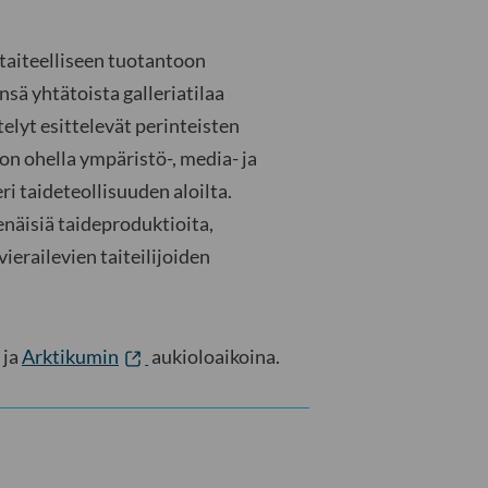
aiteelliseen tuotantoon
sä yhtätoista galleriatilaa
lyt esittelevät perinteisten
on ohella ympäristö-, media- ja
ri taideteollisuuden aloilta.
enäisiä taideproduktioita,
ierailevien taiteilijoiden
 ja
Arktikumin
aukioloaikoina.