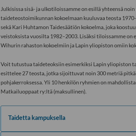
Julkisissa sisä- ja ulkotiloissamme on esillä yhteensä noi
taideteostoimikunnan kokoelmaan kuuluvaa teosta 1970-l
sekä Kari Huhtamon Taidesäätiön kokoelma, joka koostu
veistoksista vuosilta 1982–2003. Lisäksi tiloissamme on e
Wihurin rahaston kokoelmiin ja Lapin yliopiston omiin kok
Voit tutustua taideteoksiin esimerkiksi Lapin yliopiston t
esittelee 27 teosta, jotka sijoittuvat noin 300 metriä pitkä
pohjakerroksessa. Yli 10 henkilön ryhmien on mahdollis
Matkailuoppaat ry:ltä (maksullinen).
Taidetta kampuksella