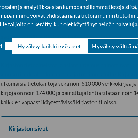
osalan ja analytiikka-alan kumppaneillemme tietoja siitä,
Lapin korkeakoulukirjasto on Lapin yliopiston ja Lapin am
panimme voivat yhdistää näitä tietoja muihin tietoihin, 
Se on avoin kaikille. Kirjastokortin saavat kaikki yli 15-vuo
ille tai joita on kerätty, kun olet käyttänyt heidän palveluja
palautus, varaus, neuvonta ja aineiston käyttö – ovat kaik
avoimet kaikille kirjaston aukioloaikoina. Kaukopalvelu, 
t
asiantuntijapalvelut ovat vierailijoiden saatavilla hinna
Hyväksy kaikki evästeet
Hyväksy välttäm
Kirjaston tietoaineistot ja asiantuntemus painottuvat Lap
ammattikorkeakoulun opetus- ja tutkimusaloille. Kirjastoss
ulkomaisia tietokantoja sekä noin 510 000 verkkokirjaa ja
kirjoja on noin 174 000 ja painettuja lehtiä tilataan noin 1
kaikkien vapaasti käytettävissä kirjaston tiloissa.
Kirjaston sivut