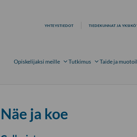
YHTEYSTIEDOT
TIEDEKUNNAT JA YKSIKÖ
Opiskelijaksi meille
Tutkimus
Taide ja muotoi
Avaa alavalikko kohteelle
Avaa alavalikko kohtee
Avaa 
Näe ja koe