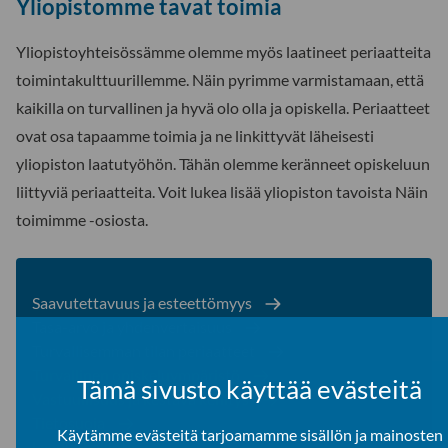
Yliopistomme tavat toimia
Yliopistoyhteisössämme olemme myös laatineet periaatteita
toimintakulttuurillemme. Näin pyrimme varmistamaan, että
kaikilla on turvallinen ja hyvä olo olla ja opiskella. Periaatteet
ovat osa tapaamme toimia ja ne linkittyvät läheisesti
yliopiston laatutyöhön. Tähän olemme keränneet opiskeluun
liittyviä periaatteita. Voit lukea lisää yliopiston tavoista Näin
toimimme -osiosta.
Saavutettavuus ja esteettömyys
Tasa-arvo ja yhdenvertaisuus
Turvallisemman tilan periaatteet
Turvallinen opiskeluympäristö
Tämä sivusto käyttää evästeitä
Vastuullisuus ja kestävä kehitys
Tietosuoja
Käytämme evästeitä tarjoamamme sisällön ja mainosten
Laadunhallinta