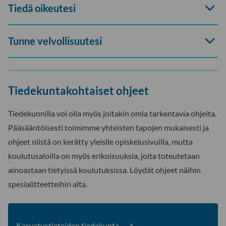
Avaa
Tiedä oikeutesi
haitari
Avaa
Tunne velvollisuutesi
haitari
Tiedekuntakohtaiset ohjeet
Tiedekunnilla voi olla myös joitakin omia tarkentavia ohjeita.
Pääsääntöisesti toimimme yhteisten tapojen mukaisesti ja
ohjeet niistä on kerätty yleislle opiskelusivuilla, mutta
koulutusaloilla on myös erikoisuuksia, joita toteutetaan
ainoastaan tietyissä koulutuksissa. Löydät ohjeet näihin
spesialitteetteihin alta.
Kasvatustieteiden tiedekunta