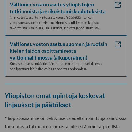
Valtioneuvoston asetus yliopistojen
tutkinnoista ja erikoistumiskoulutuksista
Niin kutsutussa ”tutkintoasetuksessa” säädetään tarkoin
yliopistossa suoritettavista tutkinnoista: niiden nimikkeistä,
tavoitteista, sisällöistä, laajuuksista, kielestä ja todistuksista.
Valtioneuvoston asetus suomen ja ruotsin
kielen taidon osoittamisesta
valtionhallinnossa (alkuperäinen)
Kieliasetuksessa määritellään, miten em. tutkintoasetuksessa
edellytettävä kielitaito voidaan osoittaa opinnoissa.
Yliopiston omat opintoja koskevat
linjaukset ja päätökset
Yliopistossamme on tehty useita edellä mainittuja säädöksiä
tarkentavia tai muutoin omasta mielestämme tarpeellisia