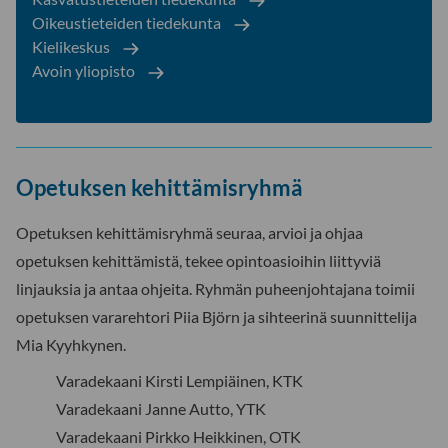
Oikeustieteiden tiedekunta
Kielikeskus
Avoin yliopisto
Opetuksen kehittämisryhmä
Opetuksen kehittämisryhmä seuraa, arvioi ja ohjaa
opetuksen kehittämistä, tekee opintoasioihin liittyviä
linjauksia ja antaa ohjeita. Ryhmän puheenjohtajana toimii
opetuksen vararehtori Piia Björn
ja sihteerinä suunnittelija
Mia Kyyhkynen.
Varadekaani Kirsti Lempiäinen, KTK
Varadekaani Janne Autto, YTK
Varadekaani Pirkko Heikkinen, OTK