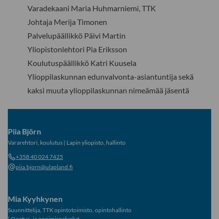
Varadekaani Maria Huhmarniemi, TTK
Johtaja Merija Timonen
Palvelupäällikkö Päivi Martin
Yliopistonlehtori Pia Eriksson
Koulutuspäällikkö Katri Kuusela
Ylioppilaskunnan edunvalvonta-asiantuntija sekä
kaksi muuta ylioppilaskunnan nimeämää jäsentä
Piia Björn
Vararehtori, koulutus
|
Lapin yliopisto, hallinto
+358 40 024 7425
piia.bjorn@ulapland.fi
Mia Kyyhkynen
Suunnittelija, TTK opintotoimisto, opintohallinto
|
Opetus- ja oppimispalvelut