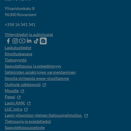
Yliopistonkatu 8
96300 Rovaniemi
+358 16 341 341
Yhteystiedot ja aukioloajat
Lapin
Lapin
Lapin
Lapin
Lapin
Opiskelijaelämää-
yliopiston
yliopiston
yliopiston
yliopisto
yliopiston
blogi
Laskutustiedot
Facebook
instagram-
Youtube-
Linkedinissä
Tik-
Ilmoituskanava
tili
kanava
tok
Tietopyyntö
Saavutettavuus ja esteettömyys
Sähköisten asiakirjojen varmentaminen
Ilmoita virheestä www-sivuillamme
Outlook-sähköposti
Moodle
Peppi
Lapin AMK
LUC intra
Lapin yliopiston yleinen tietosuojailmoitus
Tietosuoja ja evästetiedot
Saavutettavuusseloste