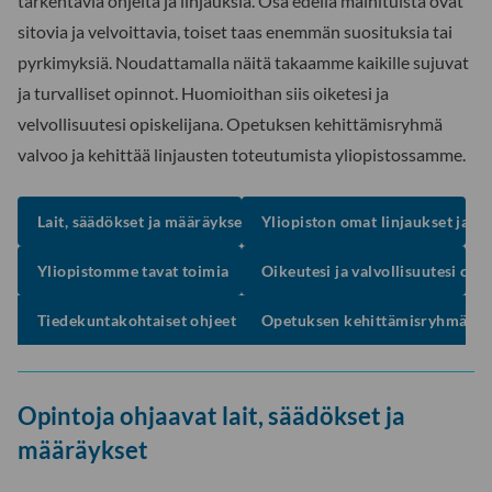
tarkentavia ohjeita ja linjauksia. Osa edellä mainituista ovat
sitovia ja velvoittavia, toiset taas enemmän suosituksia tai
pyrkimyksiä. Noudattamalla näitä takaamme kaikille sujuvat
ja turvalliset opinnot. Huomioithan siis oiketesi ja
velvollisuutesi opiskelijana. Opetuksen kehittämisryhmä
valvoo ja kehittää linjausten toteutumista yliopistossamme.
Lait, säädökset ja määräykset
Yliopiston omat linjaukset ja p
Yliopistomme tavat toimia
Oikeutesi ja valvollisuutesi opi
Tiedekuntakohtaiset ohjeet
Opetuksen kehittämisryhmä
Opintoja ohjaavat lait, säädökset ja
määräykset