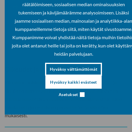
räätälöimiseen, sosiaalisen median ominaisuuksien
Opiskelijapalautejärjestelmä
tukemiseen ja kävijämäärämme analysoimiseen. Lisäksi
Ohjauksen eettiset periaatteet
Epäasiallinen kohtelu, häirintä ja kiusaaminen – apua
jaamme sosiaalisen median, mainosalan ja analytiikka-ala
opiskelijalle
kumppaneillemme tietoja siitä, miten käytät sivustoamme
Lapin yliopiston opiskelijoiden päihdeohjelma
Kumppanimme voivat yhdistää näitä tietoja muihin tietoihi
joita olet antanut heille tai joita on kerätty, kun olet käyttän
heidän palvelujaan.
Oikeudet ja velvollisuudet
Hyväksy välttämättömät
Hyväksy kaikki evästeet
Yliopiston opiskelijana olet oikeutettu moniin etuihin ja
sinulla on mahdollisuus päästä vaikuttamaan asioihin tai
Asetukset
puuttua epäkohtiin. Vastapainona opiskelijana sinun tulee
toimia tiettyjen yhteisten periaatteiden ja sääntöjen
mukaisesti.