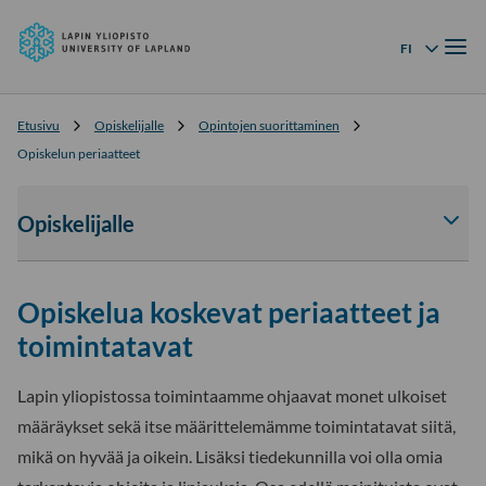
Lapin
Siirry
yliopisto
Valik
suoraan
FI
Kielivalikko
sisältöön
↓
Etusivu
Opiskelijalle
Opintojen suorittaminen
Opiskelun periaatteet
Opiskelijalle
Av
tai
sul
Opiskelua koskevat periaatteet ja
Opi
-
toimintatavat
osi
ala
Lapin yliopistossa toimintaamme ohjaavat monet ulkoiset
määräykset sekä itse määrittelemämme toimintatavat siitä,
mikä on hyvää ja oikein. Lisäksi tiedekunnilla voi olla omia