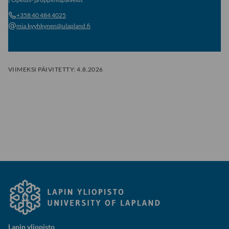
+358 40 484 4025
mia.kyyhkynen@ulapland.fi
VIIMEKSI PÄIVITETTY:
4.8.2026
Lapin yliopisto