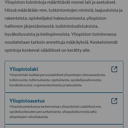
Yliopiston toimintoja määrittävät monet lait ja asetukset.
Niissä määrätään mm. tutkintontojen nimistä, laajuuksista ja
rakenteista, opiskelijaksi hakeutumisesta, yliopiston
hallinnon järjestämisestä, tutkintotodistuksista,
hyväksiluvuista ja kieliopinnoista. Yliopiston toiminnassa
noudatetaan tarkoin annettuja määräyksiä. Keskeisimmät
opintoja koskevat säädökset on kerätty alle.
Yliopistolaki
Yliopistolaki sisältää perussäädökset yliopistojen olemassaolosta,
tutkinnoista, tutkimuksesta, opetuksesta, opiskelijavalinnoista,
hyväksiluvuista, organisoitumisesta ja taloudesta.
Yliopistoasetus
Yliopistoasetuksessa tarkennetaan yliopistolain säädöksiä mm.
opiskeluoikeuden peruuttamisesta, ylioppilaskunnista sekä
yliopistojen rahoituksesta.