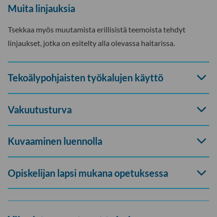
Muita linjauksia
Tsekkaa myös muutamista erillisistä teemoista tehdyt
linjaukset, jotka on esitelty alla olevassa haitarissa.
Avaa
Tekoälypohjaisten työkalujen käyttö
haitari
Avaa
Vakuutusturva
haitari
Avaa
Kuvaaminen luennolla
haitari
Avaa
Opiskelijan lapsi mukana opetuksessa
haitari