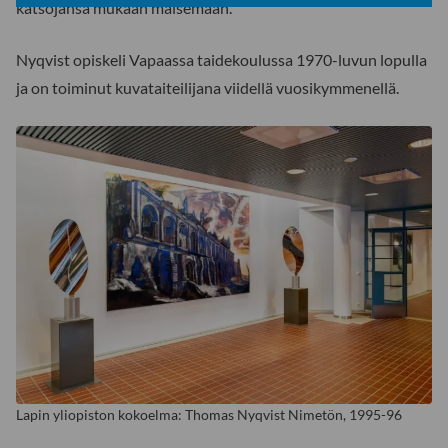
katsojansa mukaan maisemaan.
Nyqvist opiskeli Vapaassa taidekoulussa 1970-luvun lopulla
ja on toiminut kuvataiteilijana viidellä vuosikymmenellä.
Lapin yliopiston kokoelma: Thomas Nyqvist Nimetön, 1995-96