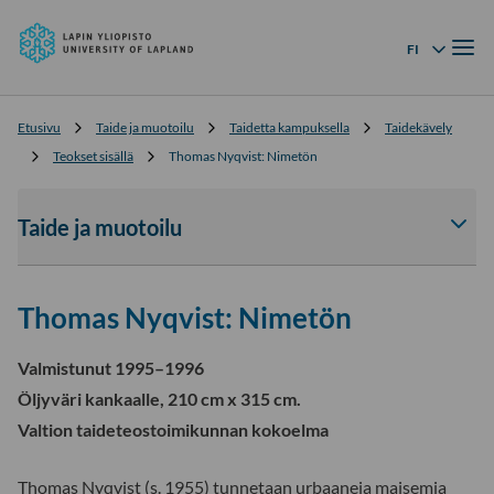
Lapin
Siirry
yliopisto
Valik
suoraan
FI
Kielivalikko
sisältöön
↓
Etusivu
Taide ja muotoilu
Taidetta kampuksella
Taidekävely
Teokset sisällä
Thomas Nyqvist: Nimetön
Taide ja muotoilu
Av
tai
sul
Thomas Nyqvist: Nimetön
Tai
ja
muo
Valmistunut 1995–1996
-
Öljyväri kankaalle, 210 cm x 315 cm.
osi
Valtion taideteostoimikunnan kokoelma
ala
Thomas Nyqvist (s. 1955) tunnetaan urbaaneja maisemia