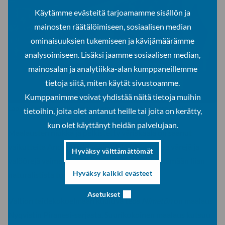
Käytämme evästeitä tarjoamamme sisällön ja
mainosten räätälöimiseen, sosiaalisen median
ominaisuuksien tukemiseen ja kävijämäärämme
analysoimiseen. Lisäksi jaamme sosiaalisen median,
mainosalan ja analytiikka-alan kumppaneillemme
tietoja siitä, miten käytät sivustoamme.
Kumppanimme voivat yhdistää näitä tietoja muihin
Lapin yliopiston kokoelma: Thomas Nyqvist Nimetön, 1995-96
tietoihin, joita olet antanut heille tai joita on kerätty,
kun olet käyttänyt heidän palvelujaan.
Maalausten niukka ja pelkistetty väriskaala on saanut
vaikutteita Andrei Tarkovskin elokuvista, joissa värejä ja
Hyväksy välttämättömät
valöörejä vaimentamalla ohjaaja pyrki heikentämään liian
Hyväksy kaikki evästeet
naturalistista todellisuusvaikutelmaa.
Asetukset
Valtion taidekokoelmaan kuuluva teos
Nimetön
on maalaus
Nyqvistin Piranesi-sarjasta. Suurikokoinen maalaus kutsuu