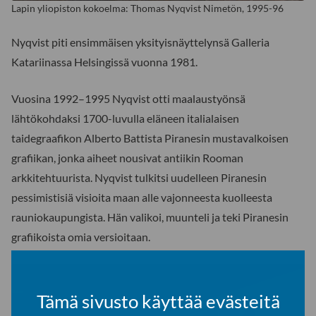
Lapin yliopiston kokoelma: Thomas Nyqvist Nimetön, 1995-96
Nyqvist piti ensimmäisen yksityisnäyttelynsä Galleria
Katariinassa Helsingissä vuonna 1981.
Vuosina 1992–1995 Nyqvist otti maalaustyönsä
lähtökohdaksi 1700-luvulla eläneen italialaisen
taidegraafikon Alberto Battista Piranesin mustavalkoisen
grafiikan, jonka aiheet nousivat antiikin Rooman
arkkitehtuurista. Nyqvist tulkitsi uudelleen Piranesin
pessimistisiä visioita maan alle vajonneesta kuolleesta
rauniokaupungista. Hän valikoi, muunteli ja teki Piranesin
grafiikoista omia versioitaan.
Tämä sivusto käyttää evästeitä