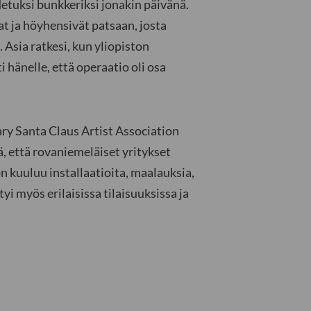
tuksi bunkkeriksi jonakin päivänä.
t ja höyhensivät patsaan, josta
 Asia ratkesi, kun yliopiston
i hänelle, että operaatio oli osa
ry Santa Claus Artist Association
, että rovaniemeläiset yritykset
 kuuluu installaatioita, maalauksia,
tyi myös erilaisissa tilaisuuksissa ja