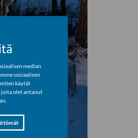
itä
osiaalisen median
amme sosiaalisen
 miten käytät
joita olet antanut
an.
ättömät