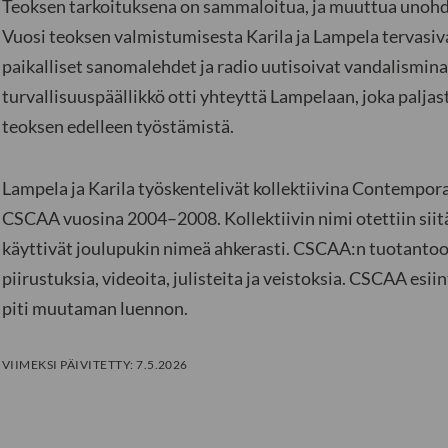
Teoksen tarkoituksena on sammaloitua, ja muuttua unohde
Vuosi teoksen valmistumisesta Karila ja Lampela tervasiva
paikalliset sanomalehdet ja radio uutisoivat vandalismina.
turvallisuuspäällikkö otti yhteyttä Lampelaan, joka paljast
teoksen edelleen työstämistä.
Lampela ja Karila työskentelivät kollektiivina Contempora
CSCAA vuosina 2004–2008. Kollektiivin nimi otettiin siitä
käyttivät joulupukin nimeä ahkerasti. CSCAA:n tuotantoon
piirustuksia, videoita, julisteita ja veistoksia. CSCAA esiin
piti muutaman luennon.
VIIMEKSI PÄIVITETTY:
7.5.2026