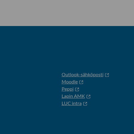
Outlook-sähköposti
Moodle
Peppi
Lapin AMK
LUC intra