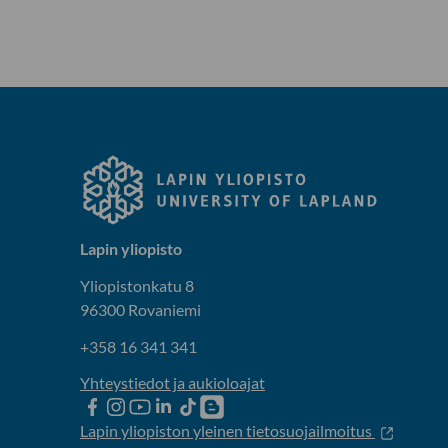
Lapin yliopisto
Yliopistonkatu 8
96300 Rovaniemi
+358 16 341 341
Yhteystiedot ja aukioloajat
Lapin
Lapin
Lapin
Lapin
Lapin
Opiskelijaelämää-
yliopiston
yliopiston
yliopiston
yliopisto
yliopiston
blogi
Lapin yliopiston yleinen tietosuojailmoitus