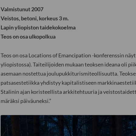
Valmistunut 2007
Veistos, betoni, korkeus 3 m.
Lapin yliopiston taidekokoelma
Teos on osa ulkopolkua
Teos on osa Locations of Emancipation -konferenssin näytt
yliopistossa). Taiteilijoiden mukaan teoksen ideana oli p
asemaan nostettua joulupukkiturismiteollisuutta. Teoksess
patsasestetiikka yhdistyy kapitalistiseen markkinaestetiik
Stalinin ajan koristeellista arkkitehtuuria ja veistostaidet
märäksi päiväuneksi.”