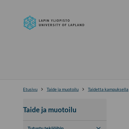
Siirry
suoraan
Lapin
sisältöön
yliopisto
↓
Etusivu
Taide ja muotoilu
Taidetta kampuksella
Taide ja muotoilu
Tutustu tekijöihin