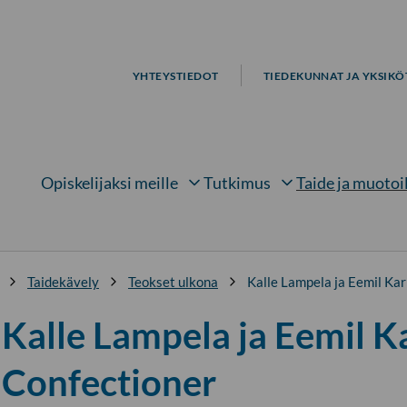
YHTEYSTIEDOT
TIEDEKUNNAT JA YKSIKÖ
Opiskelijaksi meille
Tutkimus
Taide ja muotoi
Avaa alavalikko kohteelle
Avaa alavalikko kohtee
Avaa 
Taidekävely
Teokset ulkona
Kalle Lampela ja Eemil Kar
Kalle Lampela ja Eemil Ka
Confectioner