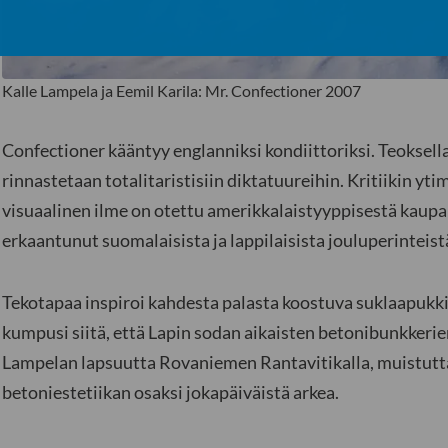
Kalle Lampela ja Eemil Karila: Mr. Confectioner 2007
Confectioner kääntyy englanniksi kondiittoriksi. Teoksella
rinnastetaan totalitaristisiin diktatuureihin. Kritiikin yti
visuaalinen ilme on otettu amerikkalaistyyppisestä kaupal
erkaantunut suomalaisista ja lappilaisista jouluperinteis
Tekotapaa inspiroi kahdesta palasta koostuva suklaapukk
kumpusi siitä, että Lapin sodan aikaisten betonibunkkerien
Lampelan lapsuutta Rovaniemen Rantavitikalla, muistut
betoniestetiikan osaksi jokapäiväistä arkea.