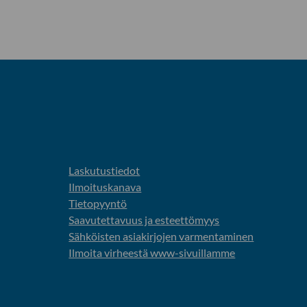
Laskutustiedot
Ilmoituskanava
Tietopyyntö
Saavutettavuus ja esteettömyys
Sähköisten asiakirjojen varmentaminen
Ilmoita virheestä www-sivuillamme