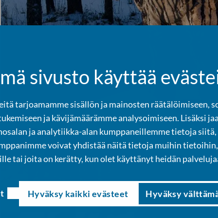
mä sivusto käyttää eväste
tä tarjoamamme sisällön ja mainosten räätälöimiseen, s
tukemiseen ja kävijämäärämme analysoimiseen. Lisäksi ja
osalan ja analytiikka-alan kumppaneillemme tietoja siitä,
panimme voivat yhdistää näitä tietoja muihin tietoihin, 
ille tai joita on kerätty, kun olet käyttänyt heidän palveluja
t
Hyväksy kaikki evästeet
Hyväksy välttäm