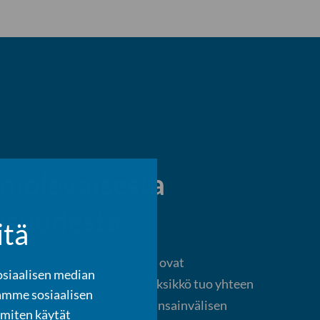
niolevaisesta
isuudesta
itä
yksikkö, jonka lähtökohdat ovat
osiaalisen median
tietämisen tavoissa. Huippuyksikkö tuo yhteen
amme sosiaalisen
räiskansatutkimuksen sekä kansainvälisen
 miten käytät