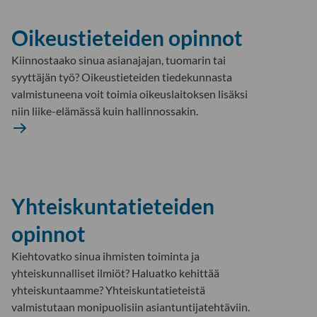
Oikeustieteiden opinnot
Kiinnostaako sinua asianajajan, tuomarin tai
syyttäjän työ? Oikeustieteiden tiedekunnasta
valmistuneena voit toimia oikeuslaitoksen lisäksi
niin liike-elämässä kuin hallinnossakin.
Oikeustieteiden
Lue
opinnot
lisää
Yhteiskuntatieteiden
opinnot
Kiehtovatko sinua ihmisten toiminta ja
yhteiskunnalliset ilmiöt? Haluatko kehittää
yhteiskuntaamme? Yhteiskuntatieteistä
valmistutaan monipuolisiin asiantuntijatehtäviin.