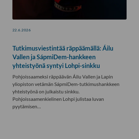
22.6.2026
Tutkimusviestintää räppäämällä: Áilu
Vallen ja SápmiDem-hankkeen
yhteistyönä syntyi Lohpi-sinkku
Pohjoissaameksi räppäävän Áilu Vallen ja Lapin
yliopiston vetämän SápmiDem-tutkimushankkeen
yhteistyönä on julkaistu sinkku.
Pohjoissaamenkielinen Lohpi julistaa luvan
pyytämisen…