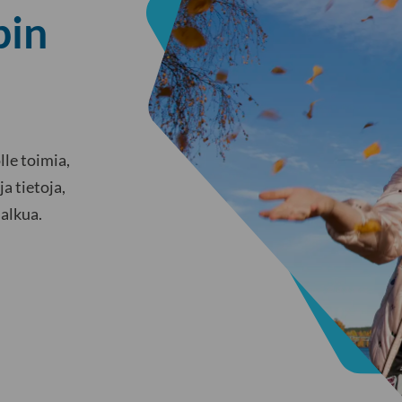
pin
le toimia,
a tietoja,
alkua.