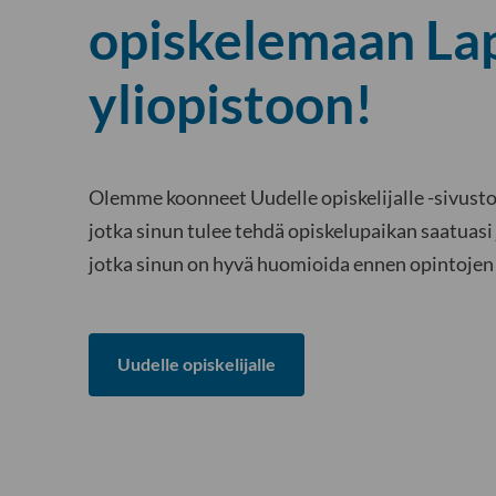
opiskelemaan La
yliopistoon!
Olemme koonneet Uudelle opiskelijalle -sivustol
jotka sinun tulee tehdä opiskelupaikan saatuasi j
jotka sinun on hyvä huomioida ennen opintojen 
Uudelle opiskelijalle