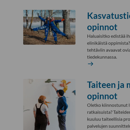
Kasvatusti
opinnot
Haluaisitko edistää i
elinikäistä oppimista?
tehtäviin avaavat ovi
tiedekunnassa.
Kasvatustieteiden
Lue
opinnot
lisää
Taiteen ja
opinnot
Oletko kiinnostunut l
ratkaisuista? Taiteid
kuuluu taiteellisia pr
palvelujen suunnittelu