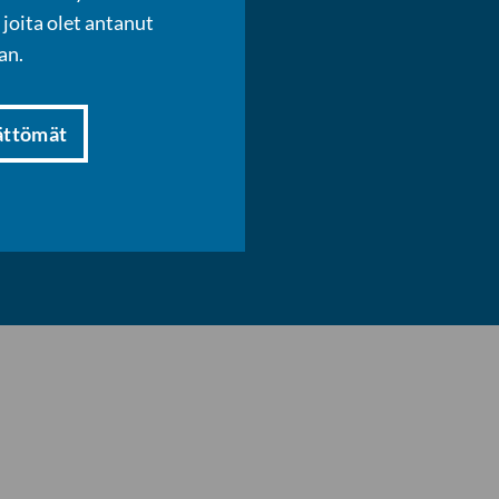
joita olet antanut
an.
ättömät