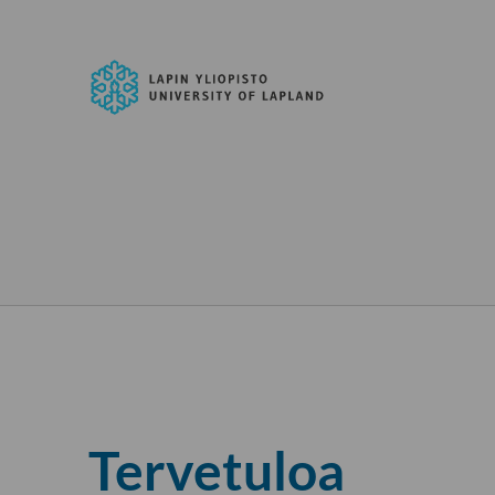
Siirry
suoraan
Lapin
sisältöön
yliopisto
↓
Tervetuloa