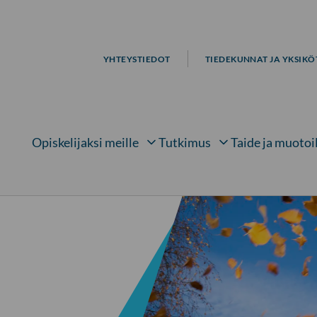
YHTEYSTIEDOT
TIEDEKUNNAT JA YKSIKÖ
Opiskelijaksi meille
Tutkimus
Taide ja muotoi
Avaa alavalikko kohteelle
Avaa alavalikko kohtee
Avaa 