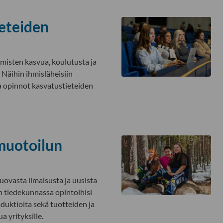
eteiden
hmisten kasvua, koulutusta ja
 Näihin ihmisläheisiin
a opinnot kasvatustieteiden
 muotoilun
uovasta ilmaisusta ja uusista
en tiedekunnassa opintoihisi
oduktioita sekä tuotteiden ja
a yrityksille.