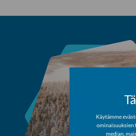
Tä
Käytämme evästei
ominaisuuksien 
median, main