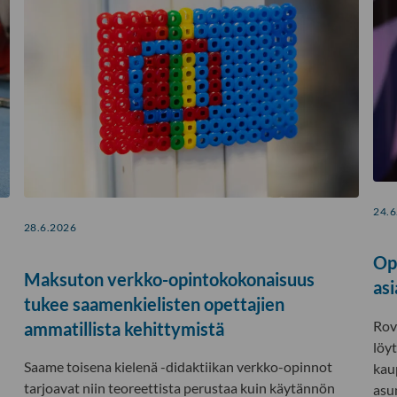
24.6
28.6.2026
Op
Maksuton verkko-opintokokonaisuus
asi
tukee saamenkielisten opettajien
Rov
ammatillista kehittymistä
löy
Saame toisena kielenä -didaktiikan verkko-opinnot
kau
tarjoavat niin teoreettista perustaa kuin käytännön
asu