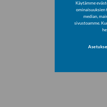
Käytämme evästei
ominaisuuksien 
median, main
sivustoamme. Kump
he
Asetukse