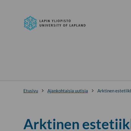
Siirry
suoraan
Lapin
sisältöön
yliopisto
↓
Etusivu
Ajankohtaisia uutisia
Arktinen estetiik
Arktinen estetiik