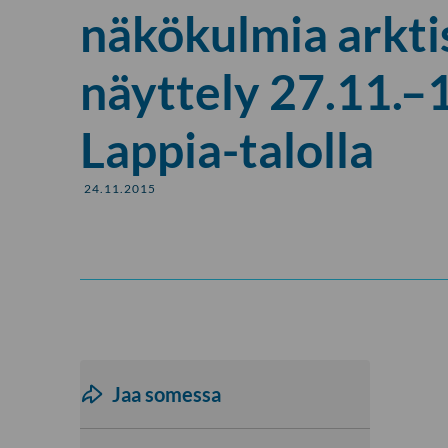
näkökulmia arkti
näyttely 27.11.–
Lappia-talolla
24.11.2015
Jaa somessa