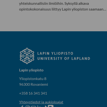
yhteiskunnallisiin ilmiöihin. Syksyllä alkava
opintokokonaisuus liittyy Lapin yliopiston saamaan…
Lapin yliopisto
Yliopistonkatu 8
96300 Rovaniemi
+358 16 341 341
Yhteystiedot ja aukioloajat