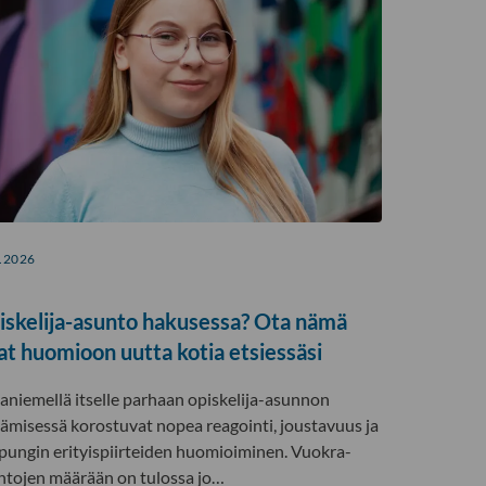
.2026
iskelija-asunto hakusessa? Ota nämä
at huomioon uutta kotia etsiessäsi
aniemellä itselle parhaan opiskelija-asunnon
tämisessä korostuvat nopea reagointi, joustavuus ja
pungin erityispiirteiden huomioiminen. Vuokra-
ntojen määrään on tulossa jo…