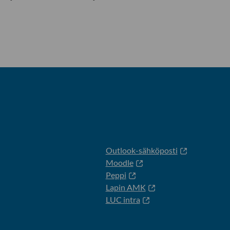
Outlook-sähköposti
Moodle
Peppi
Lapin AMK
LUC intra