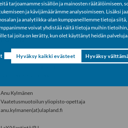
tä tarjoamamme sisällön ja mainosten räätälöimiseen, s
tukemiseen ja kävijämäärämme analysoimiseen. Lisäksi ja
osalan ja analytiikka-alan kumppaneillemme tietoja siitä,
Eeva Palola: Henriikka. Koruketju.
panimme voivat yhdistää näitä tietoja muihin tietoihin, 
ille tai joita on kerätty, kun olet käyttänyt heidän palveluja
Lisätietoja:
t
Hyväksy kaikki evästeet
Hyväksy välttäm
Pertti Aula
Teollisen muotoilun yliopisto-opettaja
pertti.aula(at)ulapland.fi
Anu Kylmänen
Vaatetusmuotoilun yliopisto-opettaja
anu.kylmanen(at)ulapland.fi
LaY/Viestintä/RJ