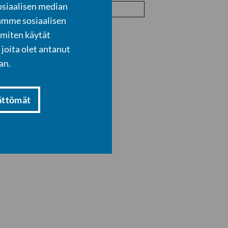
osiaalisen median
amme sosiaalisen
 miten käytät
joita olet antanut
an.
ättömät