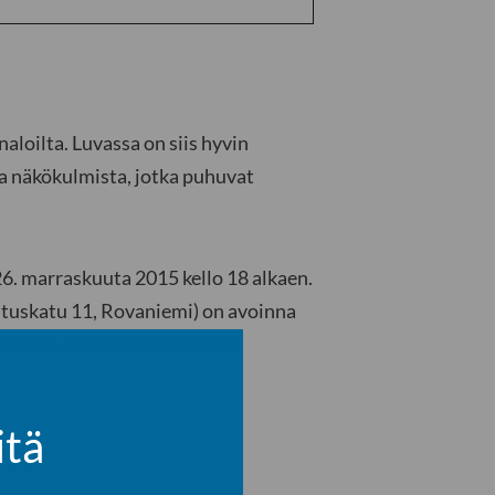
aloilta. Luvassa on siis hyvin
sta näkökulmista, jotka puhuvat
26. marraskuuta 2015 kello 18 alkaen.
ituskatu 11, Rovaniemi) on avoinna
sitysten alkua. Näyttelyyn on
itä