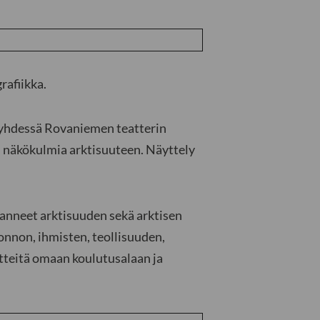
rafiikka.
t yhdessä Rovaniemen teatterin
: näkökulmia arktisuuteen. Näyttely
avanneet arktisuuden sekä arktisen
onnon, ihmisten, teollisuuden,
itteitä omaan koulutusalaan ja