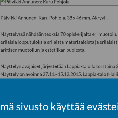
Päivikki Annunen: Karu Pohjola. 38 x 46 mm. Akryyli.
Näyttelyssä nähdään teoksia 70 opiskelijalta eri muotoilun
erilaisia lopputuloksia erilaista materiaaleista ja erilaisi
arktisen muotoilun ja estetiikan puolesta.
Näyttelyn avajaiset järjestetään Lappia-talolla torstaina 
Näyttely on avoinna 27.11.–15.12.2015. Lappia-talo (Hall
ti–pe kello 13–17 ja la 11–13 sekä tunnin ennen teatterie
yleisöllä vapaa pääsy.
mä sivusto käyttää eväste
Tervetuloa!