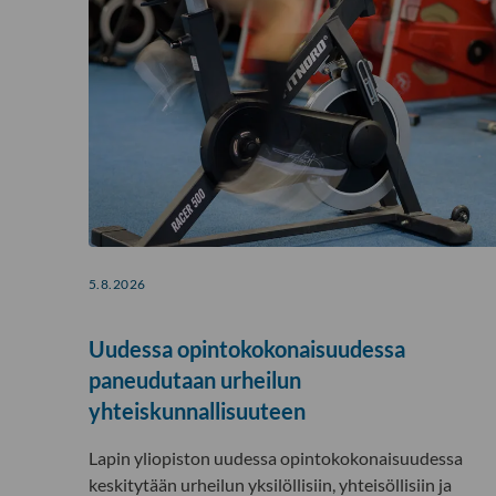
5.8.2026
Uudessa opintokokonaisuudessa
paneudutaan urheilun
yhteiskunnallisuuteen
Lapin yliopiston uudessa opintokokonaisuudessa
keskitytään urheilun yksilöllisiin, yhteisöllisiin ja