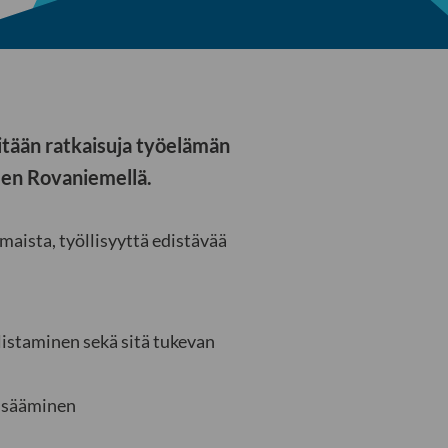
tään ratkaisuja työelämän
een Rovaniemellä.
ista, työllisyyttä edistävää
istaminen sekä sitä tukevan
lisääminen