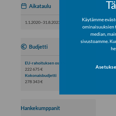
Tä
Aikataulu
Käytämme evästei
1.1.2020–31.8.2023
ominaisuuksien 
median, main
sivustoamme. Kump
Budjetti
he
EU-rahoituksen osuus
Asetukse
222 675 €
Kokonaisbudjetti
278 343 €
Hankekumppanit