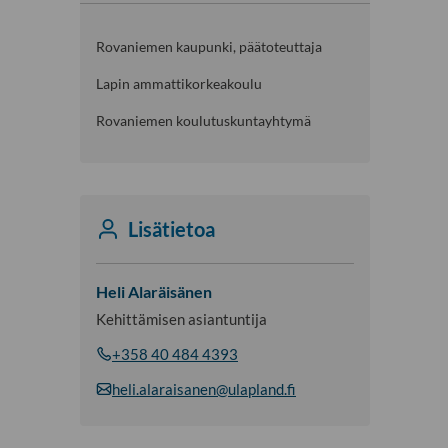
Rovaniemen kaupunki, päätoteuttaja
Lapin ammattikorkeakoulu
Rovaniemen koulutuskuntayhtymä
Lisätietoa
Heli Alaräisänen
Kehittämisen asiantuntija
+358 40 484 4393
heli.alaraisanen@ulapland.fi