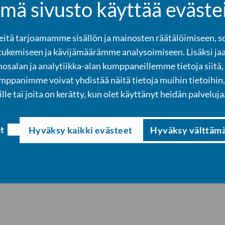
mä sivusto käyttää eväste
tä tarjoamamme sisällön ja mainosten räätälöimiseen, s
tukemiseen ja kävijämäärämme analysoimiseen. Lisäksi ja
osalan ja analytiikka-alan kumppaneillemme tietoja siitä,
panimme voivat yhdistää näitä tietoja muihin tietoihin, 
ille tai joita on kerätty, kun olet käyttänyt heidän palveluja
t
Hyväksy kaikki evästeet
Hyväksy välttäm