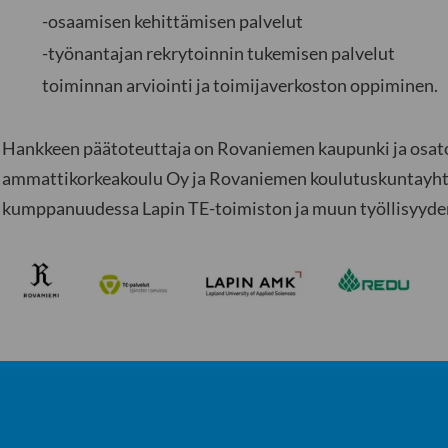
-osaamisen kehittämisen palvelut
-työnantajan rekrytoinnin tukemisen palvelut
toiminnan arviointi ja toimijaverkoston oppiminen.
Hankkeen päätoteuttaja on Rovaniemen kaupunki ja osatot
ammattikorkeakoulu Oy ja Rovaniemen koulutuskuntayhty
kumppanuudessa Lapin TE-toimiston ja muun työllisyyden