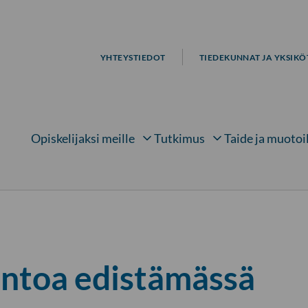
YHTEYSTIEDOT
TIEDEKUNNAT JA YKSIKÖ
Opiskelijaksi meille
Tutkimus
Taide ja muotoi
Avaa alavalikko kohteelle
Avaa alavalikko kohtee
Avaa 
ntoa edistämässä