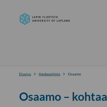
Siirry
suoraan
Lapin
sisältöön
yliopisto
↓
Etusivu
Hankearkisto
Osaamo
Osaamo – kohtaa