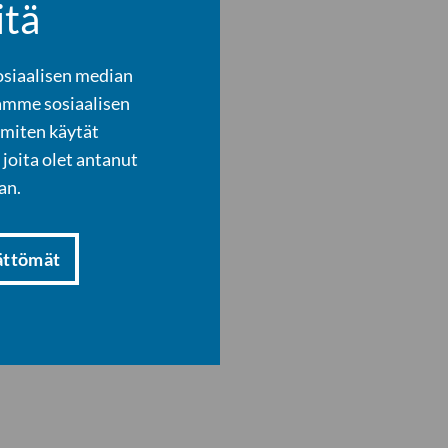
itä
osiaalisen median
amme sosiaalisen
 miten käytät
joita olet antanut
an.
ättömät