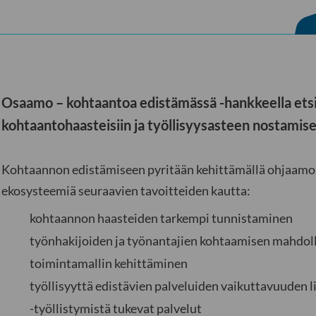
Osaamo – kohtaantoa edistämässä -hankkeella etsi
kohtaantohaasteisiin ja työllisyysasteen nostamis
Kohtaannon edistämiseen pyritään kehittämällä ohjaamoma
ekosysteemiä seuraavien tavoitteiden kautta:
kohtaannon haasteiden tarkempi tunnistaminen
työnhakijoiden ja työnantajien kohtaamisen mahdoll
toimintamallin kehittäminen
työllisyyttä edistävien palveluiden vaikuttavuuden 
-työllistymistä tukevat palvelut