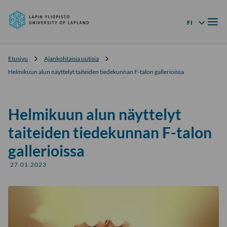
Lapin
Siirry
yliopisto
Valik
suoraan
FI
Kielivalikko
sisältöön
↓
Etusivu
Ajankohtaisia uutisia
Helmikuun alun näyttelyt taiteiden tiedekunnan F-talon gallerioissa
Helmikuun alun näyttelyt
taiteiden tiedekunnan F-talon
gallerioissa
27.01.2023