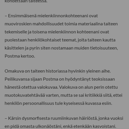
kohdettaan taiteessa.
– Ensimmäisenä mielenkiinnonkohteenani ovat
muoviroskien mahdollisuudet toimia materiaalina taiteen
tekemiselle ja toisena mielenkiinnon kohteenani ovat
puolestaan henkilökohtaiset teemat, joita taiteen kautta
käsittelen ja pyrin siten nostamaan muiden tietoisuuteen,
Postma kertoo.
Omakuva on taiteen historiassa hyvinkin yleinen aihe.
Peilikuvansa sijaan Postma on hyödyntänyt teoksissaan
hänestä otettua valokuvaa. Valokuva on alun perin otettu
muotokuvatehtävää varten, mutta se sai kritiikkiä siitä, ettei
henkilön persoonallisuus tule kyseisessä kuvassa esiin.
– Kärsin dysmorfisesta ruumiinkuvan häiriöstä, jonka vuoksi
en pidä omasta ulkonäöstäni, enkä etenkään kasvoistani.