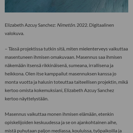
Elizabeth Azcuy Sanchez:
Nimetön
. 2022. Digitaalinen
valokuva.
– Tässä projektissa tutkin sitä, miten mielenterveys vaikuttaa
masentuneen ihmisen omakuvaan. Masennus saa ihmisen
näkemään itsensä rikkinäisenä, sumeana, irrallisena ja
heikkona. Olen itse kamppailut masennuksen kanssa jo
monta vuotta ja halusin toteuttaa taiteellisen projektin, mikä
kertoo omista kokemuksiani, Elizabeth Azcuy Sanchez
kertoo näyttelystään.
Masennus vaikuttaa monen ihmisen elämään, etenkin
opiskelijoiden keskuudessa ja se on ajankohtainen aihe,
mistä puhutaan paljon mediassa, kouluissa, työpaikoilla ja