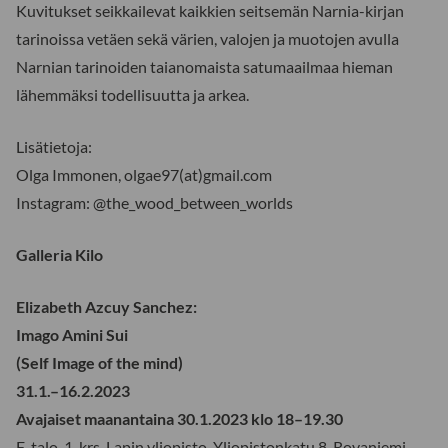
Kuvitukset seikkailevat kaikkien seitsemän Narnia-kirjan
tarinoissa vetäen sekä värien, valojen ja muotojen avulla
Narnian tarinoiden taianomaista satumaailmaa hieman
lähemmäksi todellisuutta ja arkea.
Lisätietoja:
Olga Immonen, olgae97(at)gmail.com
Instagram: @the_wood_between_worlds
Galleria Kilo
Elizabeth Azcuy Sanchez:
Imago Amini Sui
(Self Image of the mind)
31.1.–16.2.2023
Avajaiset maanantaina 30.1.2023 klo 18–19.30
F-talo, 1. krs, Lapin yliopisto, Yliopistonkatu 8, Rovaniemi