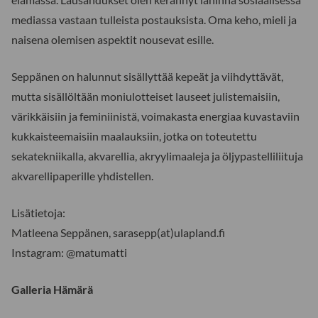
mediassa vastaan tulleista postauksista. Oma keho, mieli ja
naisena olemisen aspektit nousevat esille.
Seppänen on halunnut sisällyttää kepeät ja viihdyttävät,
mutta sisällöltään moniulotteiset lauseet julistemaisiin,
värikkäisiin ja feminiinistä, voimakasta energiaa kuvastaviin
kukkaisteemaisiin maalauksiin, jotka on toteutettu
sekatekniikalla, akvarellia, akryylimaaleja ja öljypastelliliituja
akvarellipaperille yhdistellen.
Lisätietoja:
Matleena Seppänen, sarasepp(at)ulapland.fi
Instagram: @matumatti
Galleria Hämärä