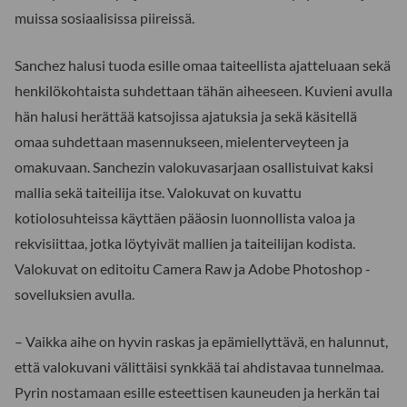
muissa sosiaalisissa piireissä.
Sanchez halusi tuoda esille omaa taiteellista ajatteluaan sekä
henkilökohtaista suhdettaan tähän aiheeseen. Kuvieni avulla
hän halusi herättää katsojissa ajatuksia ja sekä käsitellä
omaa suhdettaan masennukseen, mielenterveyteen ja
omakuvaan. Sanchezin valokuvasarjaan osallistuivat kaksi
mallia sekä taiteilija itse. Valokuvat on kuvattu
kotiolosuhteissa käyttäen pääosin luonnollista valoa ja
rekvisiittaa, jotka löytyivät mallien ja taiteilijan kodista.
Valokuvat on editoitu Camera Raw ja Adobe Photoshop -
sovelluksien avulla.
– Vaikka aihe on hyvin raskas ja epämiellyttävä, en halunnut,
että valokuvani välittäisi synkkää tai ahdistavaa tunnelmaa.
Pyrin nostamaan esille esteettisen kauneuden ja herkän tai