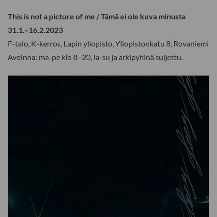
This is not a picture of me / Tämä ei ole kuva minusta
31.1.–16.2.2023
F-talo, K-kerros, Lapin yliopisto, Yliopistonkatu 8, Rovaniemi
Avoinna: ma-pe klo 8–20, la-su ja arkipyhinä suljettu.