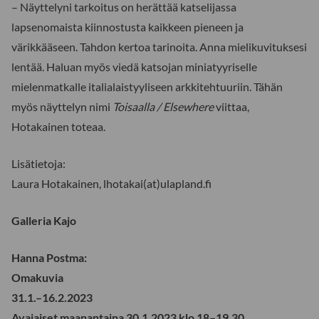
– Näyttelyni tarkoitus on herättää katselijassa
lapsenomaista kiinnostusta kaikkeen pieneen ja
värikkääseen. Tahdon kertoa tarinoita. Anna mielikuvituksesi
lentää. Haluan myös viedä katsojan miniatyyriselle
mielenmatkalle italialaistyyliseen arkkitehtuuriin. Tähän
myös näyttelyn nimi
Toisaalla / Elsewhere
viittaa,
Hotakainen toteaa.
Lisätietoja:
Laura Hotakainen, lhotakai(at)ulapland.fi
Galleria Kajo
Hanna Postma:
Omakuvia
31.1.–16.2.2023
Avajaiset maanantaina 30.1.2023 klo 18–19.30