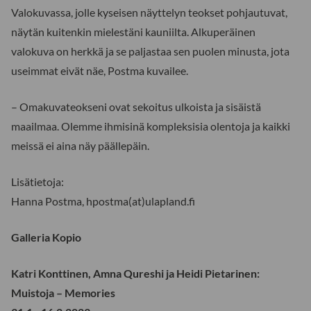
Valokuvassa, jolle kyseisen näyttelyn teokset pohjautuvat,
näytän kuitenkin mielestäni kauniilta. Alkuperäinen
valokuva on herkkä ja se paljastaa sen puolen minusta, jota
useimmat eivät näe, Postma kuvailee.
– Omakuvateokseni ovat sekoitus ulkoista ja sisäistä
maailmaa. Olemme ihmisinä kompleksisia olentoja ja kaikki
meissä ei aina näy päällepäin.
Lisätietoja:
Hanna Postma, hpostma(at)ulapland.fi
Galleria Kopio
Katri Konttinen, Amna Qureshi ja Heidi Pietarinen:
Muistoja – Memories