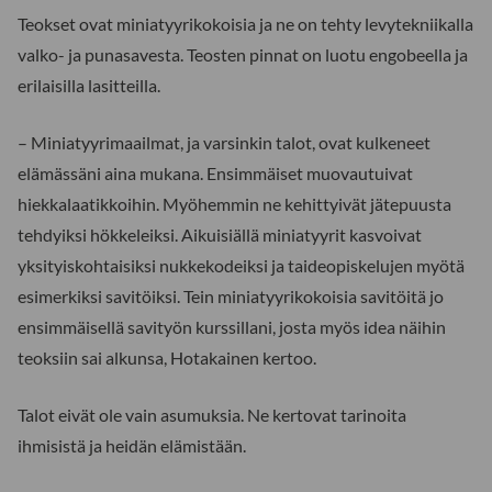
Teokset ovat miniatyyrikokoisia ja ne on tehty levytekniikalla
valko- ja punasavesta. Teosten pinnat on luotu engobeella ja
erilaisilla lasitteilla.
– Miniatyyrimaailmat, ja varsinkin talot, ovat kulkeneet
elämässäni aina mukana. Ensimmäiset muovautuivat
hiekkalaatikkoihin. Myöhemmin ne kehittyivät jätepuusta
tehdyiksi hökkeleiksi. Aikuisiällä miniatyyrit kasvoivat
yksityiskohtaisiksi nukkekodeiksi ja taideopiskelujen myötä
esimerkiksi savitöiksi. Tein miniatyyrikokoisia savitöitä jo
ensimmäisellä savityön kurssillani, josta myös idea näihin
teoksiin sai alkunsa, Hotakainen kertoo.
Talot eivät ole vain asumuksia. Ne kertovat tarinoita
ihmisistä ja heidän elämistään.