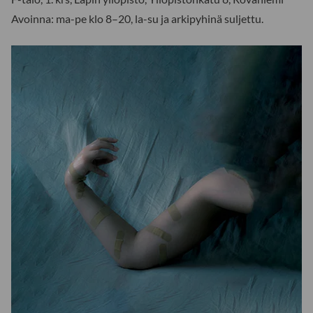
Avoinna: ma-pe klo 8–20, la-su ja arkipyhinä suljettu.