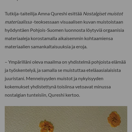
Tutkija-taiteilija Amna Qureshi esittää
Nostalgiset muistot
materiaalissa
-teoksessaan visuaalisen kuvan muistoistaan
hyödyntäen Pohjois-Suomen luonnosta löytyviä orgaanisia
materiaaleja korostamalla aikaisemmin kohtaamiensa
materiaalien samankaltaisuuksia ja eroja.
– Ympärilläni oleva maailma on yhdistelmä pohjoista elämää
ja työskentelyä, ja samalla se muistuttaa eteläaasialaisista
juuristani. Menneisyyden muistot ja nykyisyyden
kokemukset yhdistettynä toisiinsa vetoavat minussa
nostalgian tunteisiin, Qureshi kertoo.