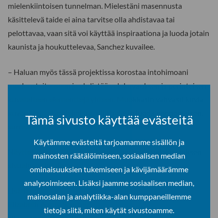
mielenkiintoisen tunnelman. Mielestäni masennusta
käsittelevä taide ei aina tarvitse olla ahdistavaa tai
pelottavaa, vaan sitä voi käyttää inspiraationa ja luoda jotain
kaunista ja houkuttelevaa, Sanchez kuvailee.
– Haluan myös tässä projektissa korostaa intohimoani
maalaustaiteeseen ja yhdistää valokuvauksen ja perinteisen
kuvataiteen elementtejä yhteen. Muokkasin vahvasti kuvia
kuvankäsittelyohjelmissa, sillä halusin luoda unenomaisen,
Tämä sivusto käyttää evästeitä
surrealistisen ja mystisen visuaalisen ilmeen.
Käytämme evästeitä tarjoamamme sisällön ja
Näyttely on osa Elizabeth Azcuy Sanchezin valokuvauksen
mainosten räätälöimiseen, sosiaalisen median
sivuaineopintoja.
ominaisuuksien tukemiseen ja kävijämäärämme
analysoimiseen. Lisäksi jaamme sosiaalisen median,
Lisätietoja:
mainosalan ja analytiikka-alan kumppaneillemme
Elizabeth Azcuy Sanchez
tietoja siitä, miten käytät sivustoamme.
eliza.azcuy(at)gmail.com