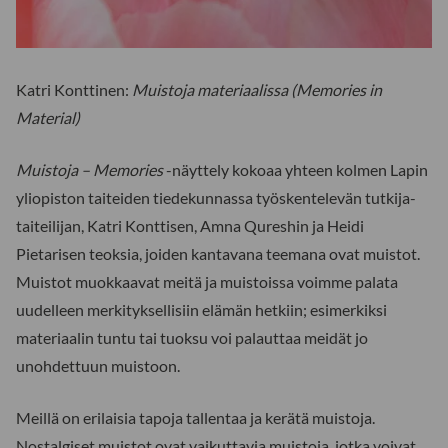
Katri Konttinen:
Muistoja materiaalissa (Memories in
Material)
Muistoja – Memories
-näyttely kokoaa yhteen kolmen Lapin
yliopiston taiteiden tiedekunnassa työskentelevän tutkija-
taiteilijan, Katri Konttisen, Amna Qureshin ja Heidi
Pietarisen teoksia, joiden kantavana teemana ovat muistot.
Muistot muokkaavat meitä ja muistoissa voimme palata
uudelleen merkityksellisiin elämän hetkiin; esimerkiksi
materiaalin tuntu tai tuoksu voi palauttaa meidät jo
unohdettuun muistoon.
Meillä on erilaisia tapoja tallentaa ja kerätä muistoja.
Nostalgiset muistot ovat vaikuttavia muistoja, jotka voivat