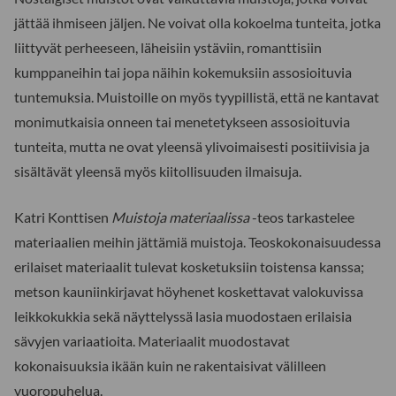
jättää ihmiseen jäljen. Ne voivat olla kokoelma tunteita, jotka
liittyvät perheeseen, läheisiin ystäviin, romanttisiin
kumppaneihin tai jopa näihin kokemuksiin assosioituvia
tuntemuksia. Muistoille on myös tyypillistä, että ne kantavat
monimutkaisia onneen tai menetetykseen assosioituvia
tunteita, mutta ne ovat yleensä ylivoimaisesti positiivisia ja
sisältävät yleensä myös kiitollisuuden ilmaisuja.
Katri Konttisen
Muistoja materiaalissa
-teos tarkastelee
materiaalien meihin jättämiä muistoja. Teoskokonaisuudessa
erilaiset materiaalit tulevat kosketuksiin toistensa kanssa;
metson kauniinkirjavat höyhenet koskettavat valokuvissa
leikkokukkia sekä näyttelyssä lasia muodostaen erilaisia
sävyjen variaatioita. Materiaalit muodostavat
kokonaisuuksia ikään kuin ne rakentaisivat välilleen
vuoropuhelua.