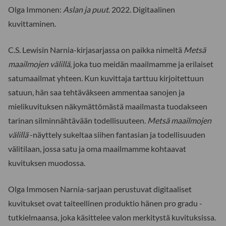
Olga Immonen:
Aslan ja puut
. 2022. Digitaalinen
kuvittaminen.
C.S. Lewisin Narnia-kirjasarjassa on paikka nimeltä
Metsä
maailmojen välillä
, joka tuo meidän maailmamme ja erilaiset
satumaailmat yhteen. Kun kuvittaja tarttuu kirjoitettuun
satuun, hän saa tehtäväkseen ammentaa sanojen ja
mielikuvituksen näkymättömästä maailmasta tuodakseen
tarinan silminnähtävään todellisuuteen.
Metsä maailmojen
välillä
-näyttely sukeltaa siihen fantasian ja todellisuuden
välitilaan, jossa satu ja oma maailmamme kohtaavat
kuvituksen muodossa.
Olga Immosen Narnia-sarjaan perustuvat digitaaliset
kuvitukset ovat taiteellinen produktio hänen pro gradu -
tutkielmaansa, joka käsittelee valon merkitystä kuvituksissa.