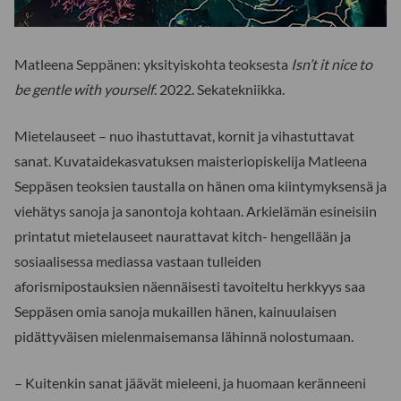
Matleena Seppänen: yksityiskohta teoksesta
Isn’t it nice to
be gentle with yourself
. 2022. Sekatekniikka.
Mietelauseet – nuo ihastuttavat, kornit ja vihastuttavat
sanat. Kuvataidekasvatuksen maisteriopiskelija Matleena
Seppäsen teoksien taustalla on hänen oma kiintymyksensä ja
viehätys sanoja ja sanontoja kohtaan. Arkielämän esineisiin
printatut mietelauseet naurattavat kitch- hengellään ja
sosiaalisessa mediassa vastaan tulleiden
aforismipostauksien näennäisesti tavoiteltu herkkyys saa
Seppäsen omia sanoja mukaillen hänen, kainuulaisen
pidättyväisen mielenmaisemansa lähinnä nolostumaan.
– Kuitenkin sanat jäävät mieleeni, ja huomaan keränneeni