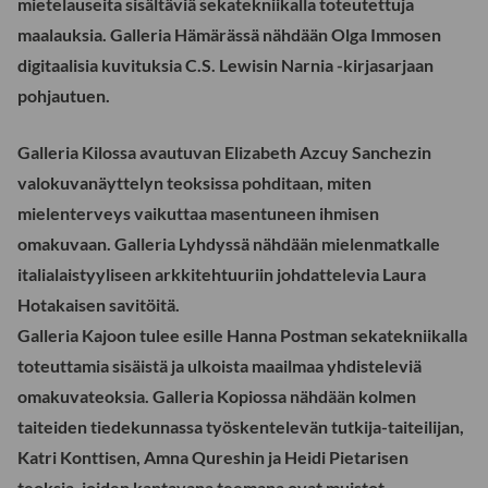
mietelauseita sisältäviä sekatekniikalla toteutettuja
maalauksia. Galleria Hämärässä nähdään Olga Immosen
digitaalisia kuvituksia C.S. Lewisin Narnia -kirjasarjaan
pohjautuen.
Galleria Kilossa avautuvan Elizabeth Azcuy Sanchezin
valokuvanäyttelyn teoksissa pohditaan, miten
mielenterveys vaikuttaa masentuneen ihmisen
omakuvaan. Galleria Lyhdyssä nähdään mielenmatkalle
italialaistyyliseen arkkitehtuuriin johdattelevia Laura
Hotakaisen savitöitä.
Galleria Kajoon tulee esille Hanna Postman sekatekniikalla
toteuttamia sisäistä ja ulkoista maailmaa yhdisteleviä
omakuvateoksia. Galleria Kopiossa nähdään kolmen
taiteiden tiedekunnassa työskentelevän tutkija-taiteilijan,
Katri Konttisen, Amna Qureshin ja Heidi Pietarisen
teoksia, joiden kantavana teemana ovat muistot.