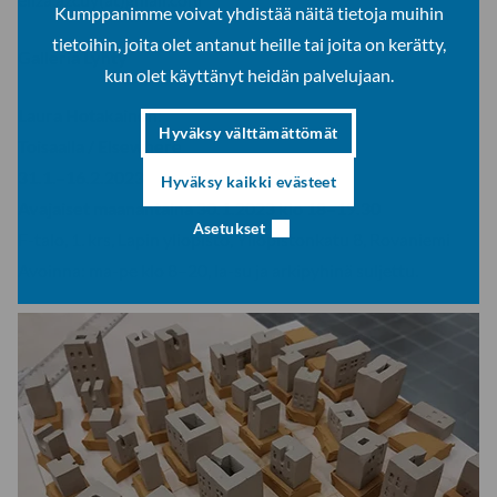
Kumppanimme voivat yhdistää näitä tietoja muihin
tietoihin, joita olet antanut heille tai joita on kerätty,
Galleria Lyhty
kun olet käyttänyt heidän palvelujaan.
Laura Hotakainen:
Hyväksy välttämättömät
Toisaalla / Elsewhere
31.1.–16.2.2023
Hyväksy kaikki evästeet
Avajaiset maanantaina 30.1.2023 klo 18–19.30
Asetukset
F-talo, 1. krs, Lapin yliopisto, Yliopistonkatu 8, Rovaniemi
Avoinna: ma-pe klo 8–20, la-su ja arkipyhinä suljettu.