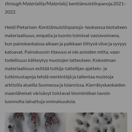
through Materiality/Materials)
, kenttämuistiinpanoja 2021–
2022.
Heidi Pietarisen
Kenttämuistiinpanoja
-teoksessa biotaiteen
materiaalisuus, empatia ja luonto toimivat vastavoimana,
kun painokankaissa aikaan ja paikkaan liittyvä viive ja syvyys
katoavat. Painokuosin tilavuus ei ole asioiden mitta, vaan
todellisuus kätkeytyy muotojen latteuteen. Kokoelman
materiaalisuus esittää tutkija-taiteilijan ajattelu- ja
tutkimustapoja tehdä merkintöjä ja tallentaa muistoja
arktisilla alueilla Suomessa ja Islannissa. Kierrätyskankaiden
maanläheiset värisävyt toistavat biomimiikan tavoin
luonnolta lainattuja ominaisuuksia.