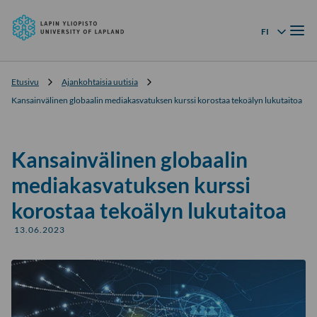
Lapin
Siirry
yliopisto
Valik
suoraan
FI
Kielivalikko
sisältöön
↓
Etusivu
Ajankohtaisia uutisia
Kansainvälinen globaalin mediakasvatuksen kurssi korostaa tekoälyn lukutaitoa
Kansainvälinen globaalin
mediakasvatuksen kurssi
korostaa tekoälyn lukutaitoa
13.06.2023