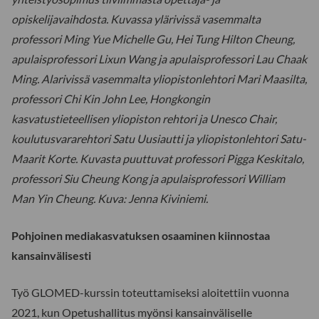
opiskelijavaihdosta. Kuvassa ylärivissä vasemmalta
professori Ming Yue Michelle Gu, Hei Tung Hilton Cheung,
apulaisprofessori Lixun Wang ja apulaisprofessori Lau Chaak
Ming. Alarivissä vasemmalta yliopistonlehtori Mari Maasilta,
professori Chi Kin John Lee, Hongkongin
kasvatustieteellisen yliopiston rehtori ja Unesco Chair,
koulutusvararehtori Satu Uusiautti ja yliopistonlehtori Satu-
Maarit Korte. Kuvasta puuttuvat professori Pigga Keskitalo,
professori Siu Cheung Kong ja apulaisprofessori William
Man Yin Cheung. Kuva: Jenna Kiviniemi.
Pohjoinen mediakasvatuksen osaaminen kiinnostaa
kansainvälisesti
Työ GLOMED-kurssin toteuttamiseksi aloitettiin vuonna
2021, kun Opetushallitus myönsi kansainväliselle