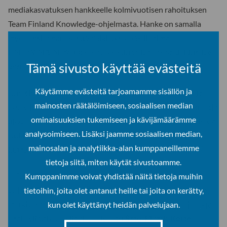
mediakasvatuksen hankkeelle kolmivuotisen rahoituksen
Team Finland Knowledge-ohjelmasta. Hanke on samalla
myös ensimmäinen suomalaisten koordinoima
UNITWIN/UNESCO:n Teacher Education for Social Justice
Tämä sivusto käyttää evästeitä
and Diversity in Education -verkoston hanke.
Käytämme evästeitä tarjoamamme sisällön ja
Kurssin ensimmäiset pilotit toteutettiin syksyllä 2021 ja
mainosten räätälöimiseen, sosiaalisen median
2022, ja niihin osallistui noin kolmekymmentä suomalaista ja
ominaisuuksien tukemiseen ja kävijämäärämme
ulkomaalaista opiskelijaa. Tutkijat saivat piloteista aineistoa
analysoimiseen. Lisäksi jaamme sosiaalisen median,
tutkimuksen ja opetuksen kehittämisen tueksi. Tulokset
mainosalan ja analytiikka-alan kumppaneillemme
lupaavat hyvää tekoälyn lukutaidon opetukselle.
tietoja siitä, miten käytät sivustoamme.
– Kurssilla käyttämämme oppimismenetelmät lisäsivät
Kumppanimme voivat yhdistää näitä tietoja muihin
opiskelijoiden kiinnostusta tekoälyä kohtaan ja paransivat
tietoihin, joita olet antanut heille tai joita on kerätty,
merkittävästi tekoälyn lukutaitoa, kertoo hankkeen johtaja,
kun olet käyttänyt heidän palvelujaan.
Lapin yliopiston yliopistonlehtori
Satu-Maarit Korte
.