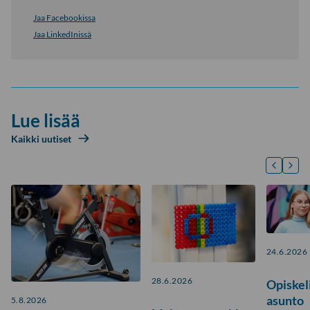
Jaa Facebookissa
Jaa LinkedInissä
Lue lisää
Kaikki uutiset
24.6.2026
28.6.2026
Opiskeli
asunto
5.8.2026