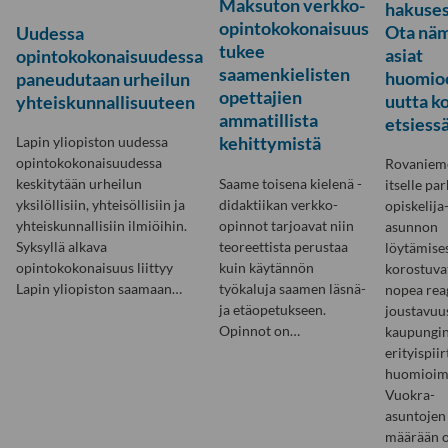
Maksuton verkko-
hakuses
opintokokonaisuus
Ota nä
Uudessa
tukee
asiat
opintokokonaisuudessa
saamenkielisten
huomio
paneudutaan urheilun
opettajien
uutta ko
yhteiskunnallisuuteen
ammatillista
etsiessä
kehittymistä
Lapin yliopiston uudessa
opintokokonaisuudessa
Rovanieme
Saame toisena kielenä -
keskitytään urheilun
itselle pa
didaktiikan verkko-
yksilöllisiin, yhteisöllisiin ja
opiskelija
opinnot tarjoavat niin
yhteiskunnallisiin ilmiöihin.
asunnon
teoreettista perustaa
Syksyllä alkava
löytämise
kuin käytännön
opintokokonaisuus liittyy
korostuva
työkaluja saamen läsnä-
Lapin yliopiston saamaan…
nopea reag
ja etäopetukseen.
joustavuus
Opinnot on…
kaupungi
erityispii
huomioim
Vuokra-
asuntojen
määrään 