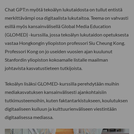
Chat GPT:n myötä tekoälyn lukutaidosta on tullut entistä
merkittävämpi osa digitaalista lukutaitoa. Teema on vahvasti
esillä myös kansainvälisellä Global Media Education
(GLOMED) -kurssilla, jossa tekoälyn lukutaidon opetuksesta
vastaa Hongkongin yliopiston professori Siu Cheung Kong.
Professori Kong on jo useiden vuosien ajan kuulunut
Stanfordin yliopiston kokoamalle listalle maailman
johtavista kasvatustieteen tutkijoista.
Tekoälyn lisäksi GLOMED-kurssilla perehdytään muihin
mediakasvatuksen kansainvälisesti ajankohtaisiin
tutkimusteemoihin, kuten faktantarkistukseen, koulutuksen
digitaaliseen kuiluun ja kulttuurienväliseen viestintään
digitaalisessa mediassa.