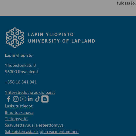
tulossa jo
Lapin yliopisto
Yliopistonkatu 8
96300 Rovaniemi
+358 16 341 341
Yhteystiedot ja aukioloajat
Lapin
Lapin
Lapin
Lapin
Lapin
Opiskelijaelämää-
yliopiston
yliopiston
yliopiston
yliopisto
yliopiston
blogi
Laskutustiedot
Facebook
instagram-
Youtube-
Linkedinissä
Tik-
Ilmoituskanava
tili
kanava
tok
Tietopyyntö
Saavutettavuus ja esteettömyys
Sähköisten asiakirjojen varmentaminen