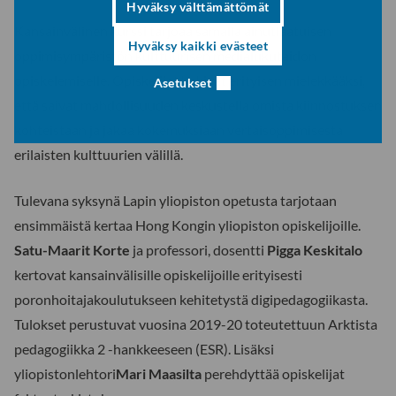
Hyväksy välttämättömät
Kansainvälinen kurssi tarjoaa samalla ainutlaatuisen
Hyväksy kaikki evästeet
oppimisympäristön kulttuurisen medialukutaidon
opiskelemiselle. Opiskelijat kokivat erityisen mielekkääksi,
Asetukset
että saivat mahdollisuuden keskustella omista kiinnostuksen
kohteistaan ja jakaa kokemuksiaan vertaisoppimisesta
erilaisten kulttuurien välillä.
Tulevana syksynä Lapin yliopiston opetusta tarjotaan
ensimmäistä kertaa Hong Kongin yliopiston opiskelijoille.
Satu-Maarit Korte
ja professori, dosentti
Pigga Keskitalo
kertovat kansainvälisille opiskelijoille erityisesti
poronhoitajakoulutukseen kehitetystä digipedagogiikasta.
Tulokset perustuvat vuosina 2019-20 toteutettuun Arktista
pedagogiikka 2 -hankkeeseen (ESR). Lisäksi
yliopistonlehtori
Mari Maasilta
perehdyttää opiskelijat