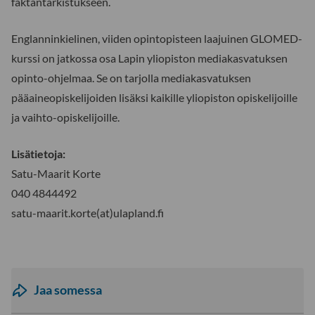
faktantarkistukseen.
Englanninkielinen, viiden opintopisteen laajuinen GLOMED-
kurssi on jatkossa osa Lapin yliopiston mediakasvatuksen
opinto-ohjelmaa. Se on tarjolla mediakasvatuksen
pääaineopiskelijoiden lisäksi kaikille yliopiston opiskelijoille
ja vaihto-opiskelijoille.
Lisätietoja:
Satu-Maarit Korte
040 4844492
satu-maarit.korte(at)ulapland.fi
Jaa somessa