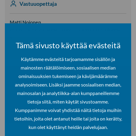
Vastuuopettaja
Matti Nojonen
Professori, Kiinan yhteiskunta ja kulttuuri | Oikeustieteiden tiedekunta
+358 40 484 4130
Tämä sivusto käyttää evästeitä
matti.nojonen@ulapland.fi
Käytämme evästeitä tarjoamamme sisällön ja
mainosten räätälöimiseen, sosiaalisen median
ominaisuuksien tukemiseen ja kävijämäärämme
Linkki opinto-oppaaseen
analysoimiseen. Lisäksi jaamme sosiaalisen median,
mainosalan ja analytiikka-alan kumppaneillemme
tietoja siitä, miten käytät sivustoamme.
Opinto-opas
Kumppanimme voivat yhdistää näitä tietoja muihin
tietoihin, joita olet antanut heille tai joita on kerätty,
kun olet käyttänyt heidän palvelujaan.
Opinnot on suunnattu yliopistomme kaikkien tiedekuntien