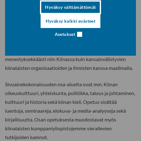
Hyväksy välttämättömät
opiskelijoille. Sivuaineen eri osa-alueiden keskeisenä
painopistealueena on Kiinan kasvava toiminta arktisilla
Hyväksy kaikki evästeet
alueilla. Perehdyt opinnoissa myös kiinalaisen yhteiskunnan
kehityksen ja nopean globalisaation syihin ja vaikutuksiin.
Asetukset
Saat opinnoista hyvät edellytykset toimia
menestyksekkäästi niin Kiinassa kuin kansainvälistyvien
kiinalaisten organisaatioiden ja ihmisten kanssa maailmalla.
Sivuainekokonaisuuden osa-alueita ovat mm. Kiinan
oikeuskulttuuri, yhteiskunta, politiikka, talous ja johtaminen,
kulttuuri ja historia sekä kiinan kieli. Opetus sisältää
luentoja, seminaareja, elokuva- ja media-analyyseja sekä
kirjallisuutta. Osan opetuksesta muodostavat myös
kiinalaisten kumppaniyliopistojemme vierailevien
tutkijoiden luennot.