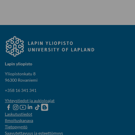
Lapin yliopisto
Yliopistonkatu 8
96300 Rovaniemi
+358 16 341 341
Yhteystiedot ja aukioloajat
Lapin
Lapin
Lapin
Lapin
Lapin
Opiskelijaelämää-
yliopiston
yliopiston
yliopiston
yliopisto
yliopiston
blogi
Laskutustiedot
Facebook
instagram-
Youtube-
Linkedinissä
Tik-
Ilmoituskanava
tili
kanava
tok
Tietopyyntö
Saavutettavuus ja esteettömyys