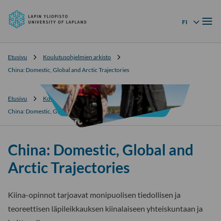
Lapin
Siirry
yliopisto
Valik
suoraan
FI
Kielivalikko
sisältöön
↓
Etusivu
Koulutusohjelmien arkisto
China: Domestic, Global and Arctic Trajectories
Etusivu
Koulutusohjelmien arkisto
China: Domestic, Global and Arctic Trajectories
China: Domestic, Global and
Arctic Trajectories
Kiina-opinnot tarjoavat monipuolisen tiedollisen ja
teoreettisen läpileikkauksen kiinalaiseen yhteiskuntaan ja