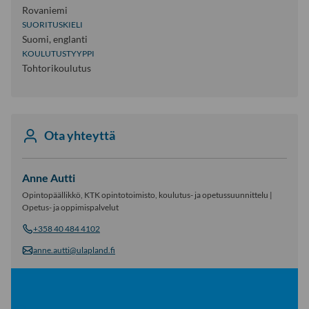
Rovaniemi
SUORITUSKIELI
Suomi, englanti
KOULUTUSTYYPPI
Tohtorikoulutus
Ota yhteyttä
Anne Autti
Opintopäällikkö, KTK opintotoimisto, koulutus- ja opetussuunnittelu |
Opetus- ja oppimispalvelut
+358 40 484 4102
anne.autti@ulapland.fi