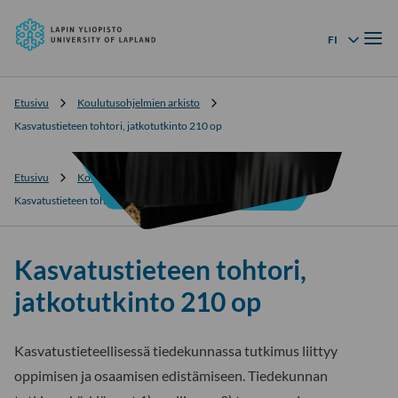
Lapin
Siirry
yliopisto
Valik
suoraan
FI
Kielivalikko
sisältöön
↓
Etusivu
Koulutusohjelmien arkisto
Kasvatustieteen tohtori, jatkotutkinto 210 op
Etusivu
Koulutusohjelmien arkisto
Kasvatustieteen tohtori, jatkotutkinto 210 op
Kasvatustieteen tohtori,
jatkotutkinto 210 op
Kasvatustieteellisessä tiedekunnassa tutkimus liittyy
oppimisen ja osaamisen edistämiseen. Tiedekunnan