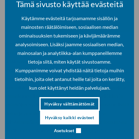
Jatkotutkinto-opas 2025-2027, KTK
Tämä sivusto käyttää evästeitä
Käytämme evästeitä tarjoamamme sisällön ja
Jatkotutkinto-opas 2025-2027, KTK (.pdf 452,4 kt)
mainosten räätälöimiseen, sosiaalisen median
ominaisuuksien tukemiseen ja kävijämäärämme
Kasvatustieteellisessä tiedekunnassa tutkimus liittyy
analysoimiseen. Lisäksi jaamme sosiaalisen median,
oppimisen ja osaamisen edistämiseen. Tiedekunnan
mainosalan ja analytiikka-alan kumppaneillemme
tutkimuskärkiä ovat 1) osallisuus, 2) tasa-arvo ja
tietoja siitä, miten käytät sivustoamme.
yhdenvertaisuus sekä 3) nousevana alana kestävyys
Kumppanimme voivat yhdistää näitä tietoja muihin
kasvatuksessa ja koulutuksessa. Näihin monitieteisiin
tietoihin, joita olet antanut heille tai joita on kerätty,
teemoihin keskittymällä ratkotaan lokaaleja, globaaleja ja
kun olet käyttänyt heidän palvelujaan.
yhteiskunnallisia ongelmia sekä edistetään yksilöiden ja
Hyväksy välttämättömät
yhteisöjen hyvinvointia. Tutkimuksen tavoitteena on lisätä
tietoa ja ymmärrystä sekä edistää elämänlaatua
Hyväksy kaikki evästeet
vahvistamalla kasvatuksessa ja koulutuksessa toteutuvaa
osallisuutta, sukupuolten tasa-arvoa sekä yhdenvertaisuutta
Asetukset