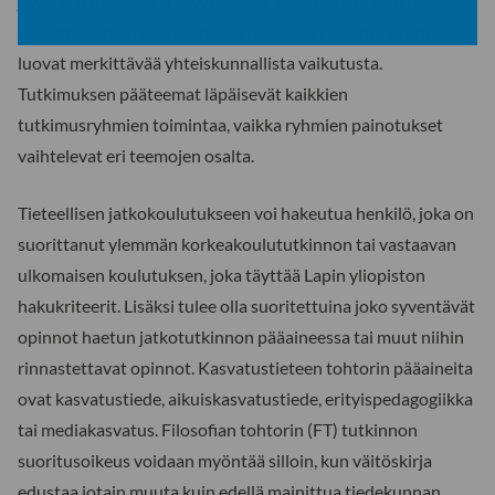
ja yhteiskunnan kestävyyttä. Tutkimus yhdistää käytännön
ongelmanratkaisua ja teoreettista analyysia, jotka yhdessä
luovat merkittävää yhteiskunnallista vaikutusta.
Tutkimuksen pääteemat läpäisevät kaikkien
tutkimusryhmien toimintaa, vaikka ryhmien painotukset
vaihtelevat eri teemojen osalta.
Tieteellisen jatkokoulutukseen voi hakeutua henkilö, joka on
suorittanut ylemmän korkeakoulututkinnon tai vastaavan
ulkomaisen koulutuksen, joka täyttää Lapin yliopiston
hakukriteerit. Lisäksi tulee olla suoritettuina joko syventävät
opinnot haetun jatkotutkinnon pääaineessa tai muut niihin
rinnastettavat opinnot. Kasvatustieteen tohtorin pääaineita
ovat kasvatustiede, aikuiskasvatustiede, erityispedagogiikka
tai mediakasvatus. Filosofian tohtorin (FT) tutkinnon
suoritusoikeus voidaan myöntää silloin, kun väitöskirja
edustaa jotain muuta kuin edellä mainittua tiedekunnan