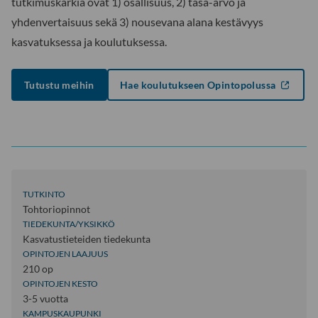
tutkimuskärkiä ovat 1) osallisuus, 2) tasa-arvo ja
yhdenvertaisuus sekä 3) nousevana alana kestävyys
kasvatuksessa ja koulutuksessa.
Tutustu meihin
Hae koulutukseen Opintopolussa
TUTKINTO
Tohtoriopinnot
TIEDEKUNTA/YKSIKKÖ
Kasvatustieteiden tiedekunta
OPINTOJEN LAAJUUS
210 op
OPINTOJEN KESTO
3-5 vuotta
KAMPUSKAUPUNKI