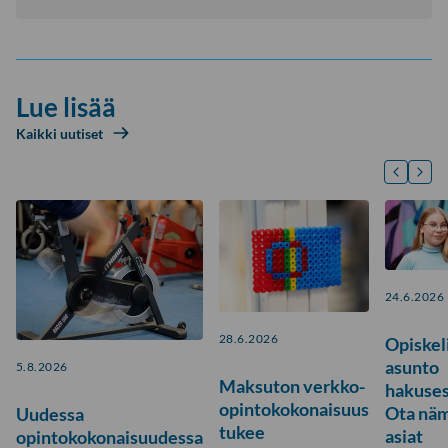
Lue lisää
Kaikki uutiset
24.6.2026
28.6.2026
Opiskeli
asunto
5.8.2026
Maksuton verkko-
hakuses
opintokokonaisuus
Ota nä
Uudessa
tukee
asiat
opintokokonaisuudessa