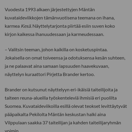
Vuodesta 1993 alkaen järjestettyjen Mäntän
kuvataideviikkojen tämänvuotisena teemana on ihana,
karmea
Kesä
. Näyttelytarjonta piirtää esiin suven koko
kirjon kaikessa ihanuudessaan ja karmeudessaan.
– Valitsin teeman, johon kaikilla on kosketuspintaa.
Jokaisella on omat toiveensa ja odotuksensa kesän suhteen,
ja ne palaavat aina samaan lapsuuden haavekuvaan,
näyttelyn kuraattori Pirjetta Brander kertoo.
Brander on kutsunut näyttelyyn eri-ikäisiä taiteilijoita ja
taiteen reuna-alueilla työskenteleviä ihmisiä eri puolilta
Suomea. Kuvataideviikoilla esillä olevat teokset levittäytyvät
pääpaikalta Pekilolta Mäntän keskustan halki aina
Vilppulaan saakka 37 taiteilijan ja kahden taiteilijaryhmän
voimin.