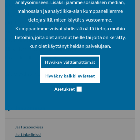
analysoimiseen. Lisäksi jaamme sosiaalisen median,
Lisätietoja:
mainosalan ja analytiikka-alan kumppaneillemme
Pirjetta Brander, kuraattori
tietoja siitä, miten käytät sivustoamme.
pirjetta.brander(at)pirjettabrander.com
Kumppanimme voivat yhdistää näitä tietoja muihin
Elissa Määttänen, tiedottaja ja näyttelysihteeri
tietoihin, joita olet antanut heille tai joita on kerätty,
kuvataideviikot.tiedottaja(at)gmail.com
kun olet käyttänyt heidän palvelujaan.
Tiina Nyrhinen, toiminnanjohtaja
kuvataideviikot(at)gmail.com
Hyväksy välttämättömät
LY / Viestintä / LP
Hyväksy kaikki evästeet
Asetukset
Jaa somessa
Jaa Facebookissa
Jaa LinkedInissä