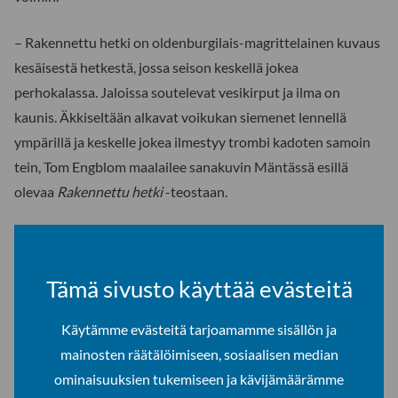
– Rakennettu hetki on oldenburgilais-magrittelainen kuvaus
kesäisestä hetkestä, jossa seison keskellä jokea
perhokalassa. Jaloissa soutelevat vesikirput ja ilma on
kaunis. Äkkiseltään alkavat voikukan siemenet lennellä
ympärillä ja keskelle jokea ilmestyy trombi kadoten samoin
tein, Tom Engblom maalailee sanakuvin Mäntässä esillä
olevaa
Rakennettu hetki
-teostaan.
XXII Mäntän kuvataideviikot
Tämä sivusto käyttää evästeitä
11.6.–31.8.2017
Avoinna joka päivä klo 10–18
Käytämme evästeitä tarjoamamme sisällön ja
(myös juhannuksena).
mainosten räätälöimiseen, sosiaalisen median
www.kuvataideviikot.fi
ominaisuuksien tukemiseen ja kävijämäärämme