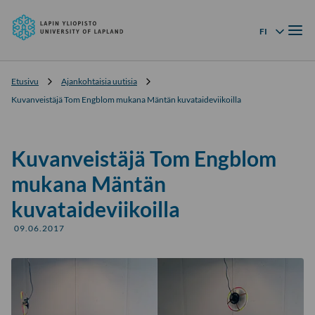
Lapin
Siirry
yliopisto
Valik
suoraan
FI
Kielivalikko
sisältöön
↓
Etusivu
Ajankohtaisia uutisia
Kuvanveistäjä Tom Engblom mukana Mäntän kuvataideviikoilla
Kuvanveistäjä Tom Engblom
mukana Mäntän
kuvataideviikoilla
09.06.2017