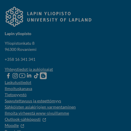
Lapin yliopisto
Yliopistonkatu 8
96300 Rovaniemi
+358 16 341 341
Yhteystiedot ja aukioloajat
Lapin
Lapin
Lapin
Lapin
Lapin
Opiskelijaelämää-
yliopiston
yliopiston
yliopiston
yliopisto
yliopiston
blogi
Laskutustiedot
Facebook
instagram-
Youtube-
Linkedinissä
Tik-
Ilmoituskanava
tili
kanava
tok
Tietopyyntö
Saavutettavuus ja esteettömyys
Sähköisten asiakirjojen varmentaminen
Ilmoita virheestä www-sivuillamme
Outlook-sähköposti
Moodle