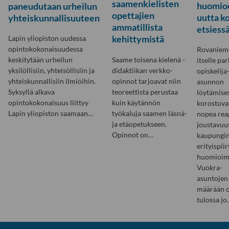
saamenkielisten
huomio
paneudutaan urheilun
opettajien
uutta ko
yhteiskunnallisuuteen
ammatillista
etsiessä
kehittymistä
Lapin yliopiston uudessa
opintokokonaisuudessa
Rovanieme
Saame toisena kielenä -
keskitytään urheilun
itselle pa
didaktiikan verkko-
yksilöllisiin, yhteisöllisiin ja
opiskelija
opinnot tarjoavat niin
yhteiskunnallisiin ilmiöihin.
asunnon
teoreettista perustaa
Syksyllä alkava
löytämise
kuin käytännön
opintokokonaisuus liittyy
korostuva
työkaluja saamen läsnä-
Lapin yliopiston saamaan…
nopea reag
ja etäopetukseen.
joustavuus
Opinnot on…
kaupungi
erityispii
huomioim
Vuokra-
asuntojen
määrään 
tulossa jo