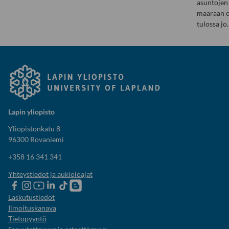
asuntojen
määrään 
tulossa jo
Lapin yliopisto
Yliopistonkatu 8
96300 Rovaniemi
+358 16 341 341
Yhteystiedot ja aukioloajat
Lapin
Lapin
Lapin
Lapin
Lapin
Opiskelijaelämää-
yliopiston
yliopiston
yliopiston
yliopisto
yliopiston
blogi
Laskutustiedot
Facebook
instagram-
Youtube-
Linkedinissä
Tik-
Ilmoituskanava
tili
kanava
tok
Tietopyyntö