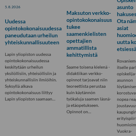
asunto
5.8.2026
Maksuton verkko-
hakuses
opintokokonaisuus
Ota nä
Uudessa
tukee
asiat
opintokokonaisuudessa
saamenkielisten
huomio
paneudutaan urheilun
opettajien
uutta ko
yhteiskunnallisuuteen
ammatillista
etsiessä
kehittymistä
Lapin yliopiston uudessa
opintokokonaisuudessa
Rovanieme
Saame toisena kielenä -
keskitytään urheilun
itselle pa
didaktiikan verkko-
yksilöllisiin, yhteisöllisiin ja
opiskelija
opinnot tarjoavat niin
yhteiskunnallisiin ilmiöihin.
asunnon
teoreettista perustaa
Syksyllä alkava
löytämise
kuin käytännön
opintokokonaisuus liittyy
korostuva
työkaluja saamen läsnä-
Lapin yliopiston saamaan…
nopea reag
ja etäopetukseen.
joustavuus
Opinnot on…
kaupungi
erityispii
huomioim
Vuokra-