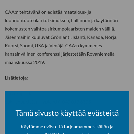
CAA:n tehtävänä on edistää maatalous- ja
luonnontuotealan tutkimuksen, hallinnon ja käytännön
kokemusten vaihtoa sirkumpolaaristen maiden välillä.
Jäsenmaihin kuuluvat Grönlanti, Islanti, Kanada, Norja,
Ruotsi, Suomi, USA ja Venäjä. CAA:n kymmenes
kansainvälinen konferenssi järjestetään Rovaniemellä
maaliskuussa 2019.
Lisätietoja:
Päivi Soppela
paivi.soppela(at)ulapland.fi, 040 013 8805
Tämä sivusto käyttää evästeitä
Käytämme evästeitä tarjoamamme sisällön ja