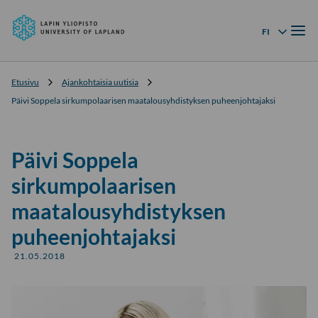
Lapin
Siirry
yliopisto
Valik
suoraan
FI
Kielivalikko
sisältöön
↓
Etusivu
Ajankohtaisia uutisia
Päivi Soppela sirkumpolaarisen maatalousyhdistyksen puheenjohtajaksi
Päivi Soppela
sirkumpolaarisen
maatalousyhdistyksen
puheenjohtajaksi
21.05.2018