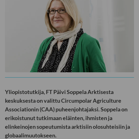
Yliopistotutkija, FT Päivi Soppela Arktisesta
keskuksesta on valittu Circumpolar Agriculture
Associationin (CAA) puheenjohtajaksi. Soppela on
erikoistunut tutkimaan eläinten, ihmisten ja
elinkeinojen sopeutumista arktisiin olosuhteisiin ja
globaalimuutokseen.