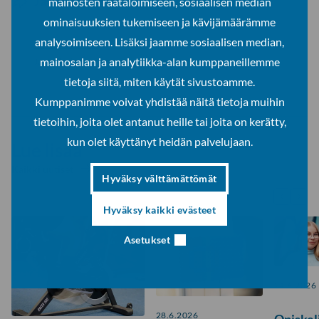
Jaa somessa
mainosten räätälöimiseen, sosiaalisen median
ominaisuuksien tukemiseen ja kävijämäärämme
analysoimiseen. Lisäksi jaamme sosiaalisen median,
Jaa Facebookissa
mainosalan ja analytiikka-alan kumppaneillemme
Jaa LinkedInissä
tietoja siitä, miten käytät sivustoamme.
Kumppanimme voivat yhdistää näitä tietoja muihin
tietoihin, joita olet antanut heille tai joita on kerätty,
kun olet käyttänyt heidän palvelujaan.
Lue lisää
Kaikki uutiset
Hyväksy välttämättömät
Hyväksy kaikki evästeet
Asetukset
24.6.2026
28.6.2026
Opiskeli