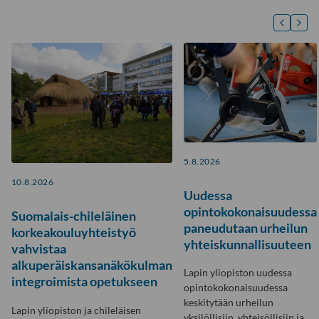
5.8.2026
10.8.2026
Uudessa
opintokokonaisuudessa
Suomalais-chileläinen
paneudutaan urheilun
korkeakouluyhteistyö
yhteiskunnallisuuteen
vahvistaa
alkuperäiskansanäkökulman
Lapin yliopiston uudessa
integroimista opetukseen
opintokokonaisuudessa
keskitytään urheilun
Lapin yliopiston ja chileläisen
yksilöllisiin, yhteisöllisiin ja