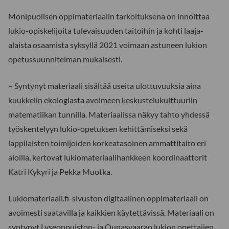
Monipuolisen oppimateriaalin tarkoituksena on innoittaa
lukio-opiskelijoita tulevaisuuden taitoihin ja kohti laaja-
alaista osaamista syksyllä 2021 voimaan astuneen lukion
opetussuunnitelman mukaisesti.
– Syntynyt materiaali sisältää useita ulottuvuuksia aina
kuukkelin ekologiasta avoimeen keskustelukulttuuriin
matematiikan tunnilla. Materiaalissa näkyy tahto yhdessä
työskentelyyn lukio-opetuksen kehittämiseksi sekä
lappilaisten toimijoiden korkeatasoinen ammattitaito eri
aloilla, kertovat lukiomateriaalihankkeen koordinaattorit
Katri Kykyri ja Pekka Muotka.
Lukiomateriaali.fi-sivuston digitaalinen oppimateriaali on
avoimesti saatavilla ja kaikkien käytettävissä. Materiaali on
syntynyt Lyseonpuiston- ja Ounasvaaran lukion opettajien,