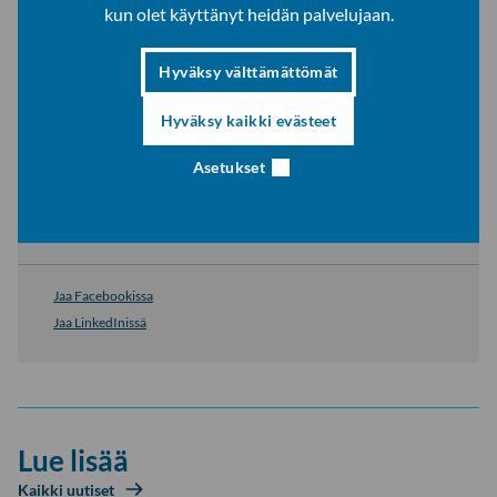
Katri Kykyri, Ounasvaaran lukio, katri.kykyri(at)roiedu.fi,
kun olet käyttänyt heidän palvelujaan.
+358 40 749 4756
Hyväksy välttämättömät
Pekka Muotka, Lapin yliopisto, pekka.muotka(at)ulapland.fi,
+358 44 474 4341
Hyväksy kaikki evästeet
Asetukset
Jaa somessa
Jaa Facebookissa
Jaa LinkedInissä
Lue lisää
Kaikki uutiset