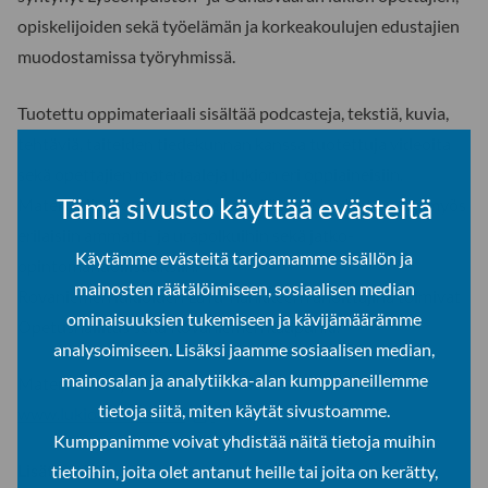
opiskelijoiden sekä työelämän ja korkeakoulujen edustajien
muodostamissa työryhmissä.
Tuotettu oppimateriaali sisältää podcasteja, tekstiä, kuvia,
tehtäviä, taiteiden tiedekunnan kanssa tuotettuja videoita
sekä opettajien materiaaleja lukion eri oppiaineisiin.
Tämä sivusto käyttää evästeitä
Materiaalien kautta lukiolaiset pääsevät kurkistamaan myös
erilaisiin ammatti- ja urapolkuihin sekä jatko-
Käytämme evästeitä tarjoamamme sisällön ja
opintomahdollisuuksiin.
mainosten räätälöimiseen, sosiaalisen median
Rovaniemen lukioiden LaTu-hankkeen rahoittajina toimivat
ominaisuuksien tukemiseen ja kävijämäärämme
Opetushallitus sekä Rovaniemen kaupunki.
analysoimiseen. Lisäksi jaamme sosiaalisen median,
mainosalan ja analytiikka-alan kumppaneillemme
Materiaalit löydät kokonaisuudessaan osoitteesta
tietoja siitä, miten käytät sivustoamme.
www.lukiomateriaali.fi
.
Kumppanimme voivat yhdistää näitä tietoja muihin
Lisätietoja:
tietoihin, joita olet antanut heille tai joita on kerätty,