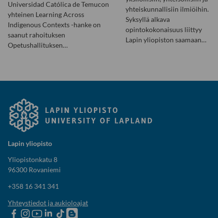
Universidad Católica de Temucon
yhteiskunnallisiin ilmiöihin.
yhteinen Learning Across
Syksyllä alkava
Indigenous Contexts -hanke on
opintokokonaisuus liittyy
saanut rahoituksen
Lapin yliopiston saamaan…
Opetushallituksen…
Lapin yliopisto
Yliopistonkatu 8
96300 Rovaniemi
+358 16 341 341
Yhteystiedot ja aukioloajat
Lapin
Lapin
Lapin
Lapin
Lapin
Opiskelijaelämää-