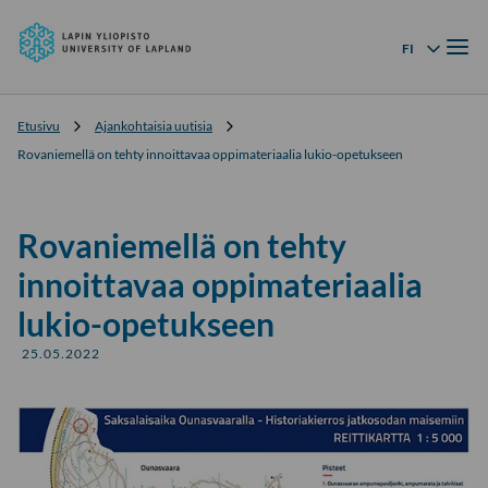
Lapin
Siirry
yliopisto
Valik
suoraan
FI
Kielivalikko
sisältöön
↓
Etusivu
Ajankohtaisia uutisia
Rovaniemellä on tehty innoittavaa oppimateriaalia lukio-opetukseen
Rovaniemellä on tehty
innoittavaa oppimateriaalia
lukio-opetukseen
25.05.2022