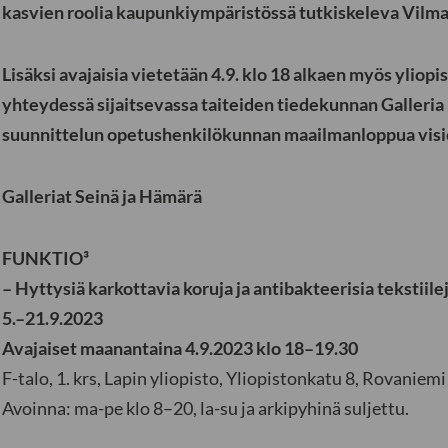
kasvien roolia kaupunkiympäristössä tutkiskeleva Vilma
Lisäksi avajaisia vietetään 4.9. klo 18 alkaen myös yliop
yhteydessä sijaitsevassa taiteiden tiedekunnan Galleria 
suunnittelun opetushenkilökunnan maailmanloppua visio
Galleriat Seinä ja Hämärä
FUNKTIO³
– Hyttysiä karkottavia koruja ja antibakteerisia tekstiile
5.–21.9.2023
Avajaiset maanantaina 4.9.2023 klo 18–19.30
F-talo, 1. krs, Lapin yliopisto, Yliopistonkatu 8, Rovaniemi
Avoinna: ma-pe klo 8–20, la-su ja arkipyhinä suljettu.