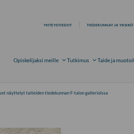
YHTEYSTIEDOT
TIEDEKUNNAT JA YKSIKÖ
Opiskelijaksi meille
Tutkimus
Taide ja muotoi
Avaa alavalikko kohteelle
Avaa alavalikko kohtee
Avaa 
t näyttelyt taiteiden tiedekunnan F-talon gallerioissa