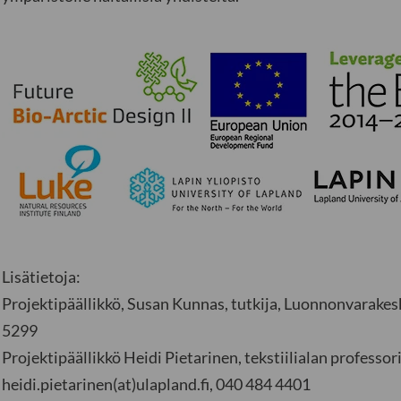
Lisätietoja:
Projektipäällikkö, Susan Kunnas, tutkija, Luonnonvarakesk
5299
Projektipäällikkö Heidi Pietarinen, tekstiilialan professori
heidi.pietarinen(at)ulapland.fi, 040 484 4401