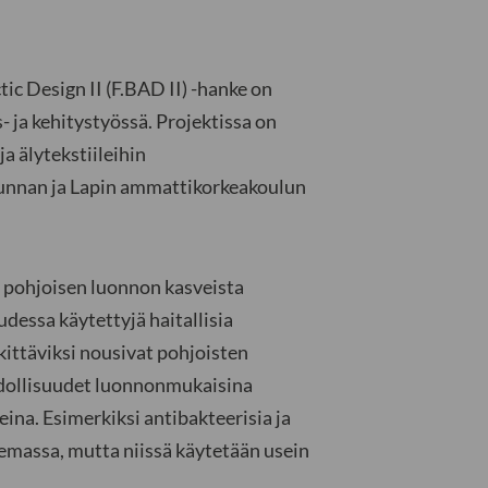
c Design II (F.BAD II) -hanke on
- ja kehitystyössä. Projektissa on
a älytekstiileihin
kunnan ja Lapin ammattikorkeakoulun
n pohjoisen luonnon kasveista
uudessa käytettyjä haitallisia
ittäviksi nousivat pohjoisten
hdollisuudet luonnonmukaisina
ina. Esimerkiksi antibakteerisia ja
lemassa, mutta niissä käytetään usein