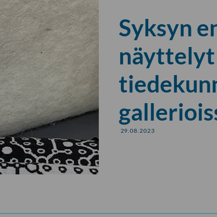
Syksyn e
näyttelyt
tiedekun
galleriois
29.08.2023