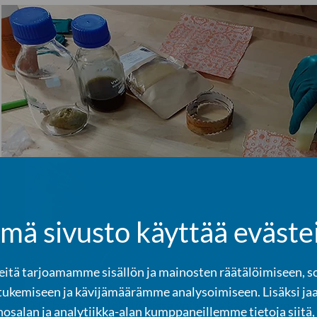
mä sivusto käyttää eväste
tä tarjoamamme sisällön ja mainosten räätälöimiseen, s
tukemiseen ja kävijämäärämme analysoimiseen. Lisäksi ja
FBAD II -hankkeen tekstiileissä voi aistia kasvien tuoksun
osalan ja analytiikka-alan kumppaneillemme tietoja siitä,