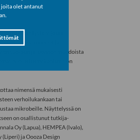
iilien
joita olet antanut
an.
kkeen päätösnäyttely, jossa
ättömät
li uudet ilmaisumuodot ja
asvien tuoksun ja luonnon muodoista
n omat puolustusmekanismit on
kottaa nimensä mukaisesti
steen verhoilukankaan tai
lustaa mikrobeille. Näyttelyssä on
kseen on osallistunut tutkija-
 Annala Oy (Lapua), HEMPEA (Ivalo),
 (Liperi) ja Oooza Design