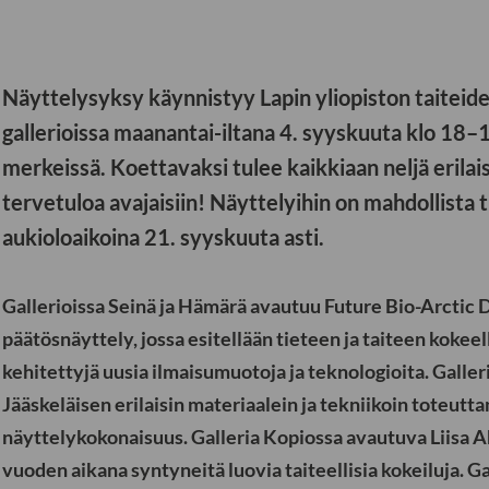
Näyttelysyksy käynnistyy Lapin yliopiston taiteid
gallerioissa maanantai-iltana 4. syyskuuta klo 18–
merkeissä. Koettavaksi tulee kaikkiaan neljä erila
tervetuloa avajaisiin! Näyttelyihin on mahdollista 
aukioloaikoina 21. syyskuuta asti.
Gallerioissa Seinä ja Hämärä avautuu Future Bio-Arctic D
päätösnäyttely, jossa esitellään tieteen ja taiteen koke
kehitettyjä uusia ilmaisumuotoja ja teknologioita. Galler
Jääskeläisen erilaisin materiaalein ja tekniikoin toteutta
näyttelykokonaisuus. Galleria Kopiossa avautuva Liisa A
vuoden aikana syntyneitä luovia taiteellisia kokeiluja. G