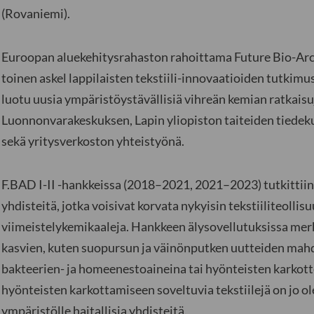
(Rovaniemi).
Euroopan aluekehitysrahaston rahoittama Future Bio-Arcti
toinen askel lappilaisten tekstiili-innovaatioiden tutkimus
luotu uusia ympäristöystävällisiä vihreän kemian ratkaisuj
Luonnonvarakeskuksen, Lapin yliopiston taiteiden tiede
sekä yritysverkoston yhteistyönä.
F.BAD I-II -hankkeissa (2018–2021, 2021–2023) tutkittii
yhdisteitä, jotka voisivat korvata nykyisin tekstiiliteollis
viimeistelykemikaaleja. Hankkeen älysovellutuksissa merk
kasvien, kuten suopursun ja väinönputken uutteiden ma
bakteerien- ja homeenestoaineina tai hyönteisten karkotte
hyönteisten karkottamiseen soveltuvia tekstiilejä on jo o
ympäristölle haitallisia yhdisteitä.