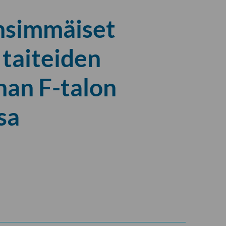
nsimmäiset
 taiteiden
nan F-talon
sa