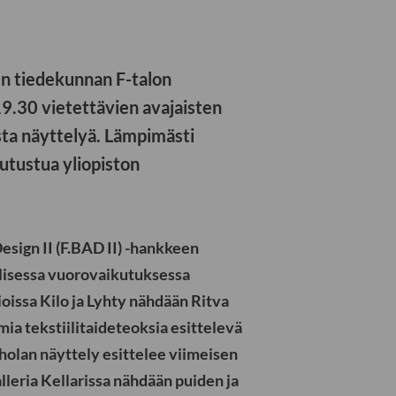
en tiedekunnan F-talon
19.30 vietettävien avajaisten
ista näyttelyä. Lämpimästi
tutustua yliopiston
esign II (F.BAD II) -hankkeen
ellisessa vuorovaikutuksessa
ioissa Kilo ja Lyhty nähdään Ritva
mia tekstiilitaideteoksia esittelevä
holan näyttely esittelee viimeisen
alleria Kellarissa nähdään puiden ja