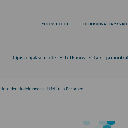
YHTEYSTIEDOT
TIEDEKUNNAT JA YKSIKÖ
Opiskelijaksi meille
Tutkimus
Taide ja muotoi
Avaa alavalikko kohteelle
Avaa alavalikko kohtee
Avaa 
atieteiden tiedekunnassa TtM Tuija Partanen