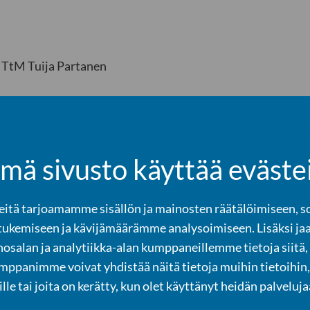
TtM Tuija Partanen
Etäkuntoutus sosioteknisenä käytäntönä Kuntoutusamm
yksilöterapioiden toteutuksesta digitaalisessa toimint
mä sivusto käyttää eväste
Akateeminen väitöskirja, joka Lapin yliopiston yhteiskun
suostumuksella esitetään julkisesti tarkastettavaksi.
tä tarjoamamme sisällön ja mainosten räätälöimiseen, s
tukemiseen ja kävijämäärämme analysoimiseen. Lisäksi ja
Vastaväittäjänä toimii professori (emerita) Marja Mikkels
osalan ja analytiikka-alan kumppaneillemme tietoja siitä,
yliopistonlehtori Jari Lindh Lapin yliopistosta.
panimme voivat yhdistää näitä tietoja muihin tietoihin, 
ille tai joita on kerätty, kun olet käyttänyt heidän palveluja
Tilaisuuden jälkeen on kahvitarjoilu ravintola Petronellas