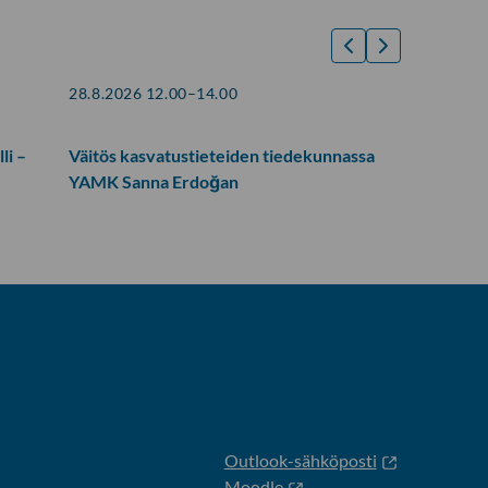
28.8.2026 12.00–14.00
li –
Väitös kasvatustieteiden tiedekunnassa
YAMK Sanna Erdoğan
Outlook-sähköposti
Moodle