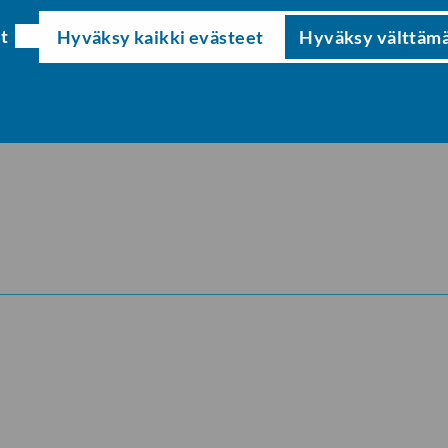
t
Hyväksy kaikki evästeet
Hyväksy välttäm
Tervetuloa!