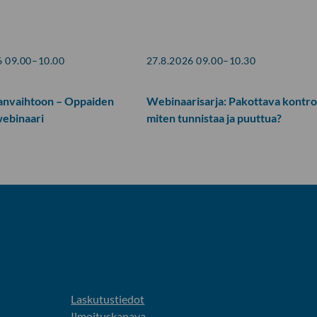
6 09.00–10.00
27.8.2026 09.00–10.30
anvaihtoon – Oppaiden
Webinaarisarja: Pakottava kontrol
webinaari
miten tunnistaa ja puuttua?
Laskutustiedot
Ilmoituskanava