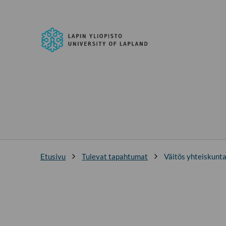
Siirry
suoraan
Lapin
sisältöön
yliopisto
↓
Etusivu
Tulevat tapahtumat
Väitös yhteiskunt