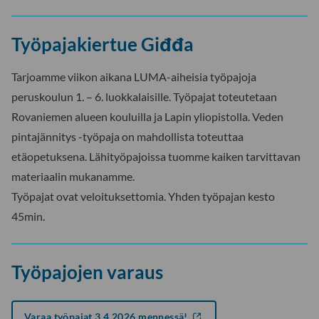
Työpajakiertue Giđđa
Tarjoamme viikon aikana LUMA-aiheisia työpajoja
peruskoulun 1. – 6. luokkalaisille. Työpajat toteutetaan
Rovaniemen alueen kouluilla ja Lapin yliopistolla. Veden
pintajännitys -työpaja on mahdollista toteuttaa
etäopetuksena. Lähityöpajoissa tuomme kaiken tarvittavan
materiaalin mukanamme.
Työpajat ovat veloituksettomia. Yhden työpajan kesto
45min.
Työpajojen varaus
Varaa työpajat 3.4.2026 mennessä!