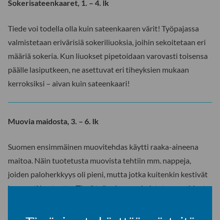
Sokerisateenkaaret, 1. – 4. lk
Tiede voi todella olla kuin sateenkaaren värit! Työpajassa
valmistetaan erivärisiä sokeriliuoksia, joihin sekoitetaan eri
määriä sokeria. Kun liuokset pipetoidaan varovasti toisensa
päälle lasiputkeen, ne asettuvat eri tiheyksien mukaan
kerroksiksi – aivan kuin sateenkaari!
Muovia maidosta, 3. – 6. lk
Suomen ensimmäinen muovitehdas käytti raaka-aineena
maitoa. Näin tuotetusta muovista tehtiin mm. nappeja,
joiden paloherkkyys oli pieni, mutta jotka kuitenkin kestivät
huonosti kosteutta. Tässä työpajassa valmistetaan maidosta
biohajoavaa muovia. Se tapahtuu denaturoimalla maidon
proteiinit. Valmis värjätty biomuovi muotoillaan omaa