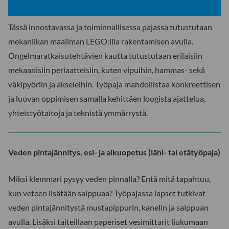
LEGO mekaniikkaa, 3. – 6. lk
Tässä innostavassa ja toiminnallisessa pajassa tutustutaan
mekaniikan maailman LEGO:illa rakentamisen avulla.
Ongelmaratkaisutehtävien kautta tutustutaan erilaisiin
mekaanisiin periaatteisiin, kuten vipuihin, hammas- sekä
väkipyöriin ja akseleihin. Työpaja mahdollistaa konkreettisen
ja luovan oppimisen samalla kehittäen loogista ajattelua,
yhteistyötaitoja ja teknistä ymmärrystä.
Veden pintajännitys, esi- ja alkuopetus (lähi- tai etätyöpaja)
Miksi klemmari pysyy veden pinnalla? Entä mitä tapahtuu,
kun veteen lisätään saippuaa? Työpajassa lapset tutkivat
veden pintajännitystä mustapippurin, kanelin ja saippuan
avulla. Lisäksi taiteillaan paperiset vesimittarit liukumaan