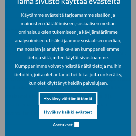
Tämä sivusto käyttää evästeitä
luovuutta käyttäen ja jätetään kuivumaan.
Käytämme evästeitä tarjoamamme sisällön ja
mainosten räätälöimiseen, sosiaalisen median
Revontulitaidetta hapolla ja emäksellä, 3. – 6. lk
ominaisuuksien tukemiseen ja kävijämäärämme
analysoimiseen. Lisäksi jaamme sosiaalisen median,
Entisaikaan pohjoisella napaseudulla ja sen lähialueilla
mainosalan ja analytiikka-alan kumppaneillemme
elävät kansat selittivät näkemiään upeita revontuli-ilmiöitä
tietoja siitä, miten käytät sivustoamme.
eri tavoin. Yksi selitys oli, että revontulet ovat Lapissa
Kumppanimme voivat yhdistää näitä tietoja muihin
juoksentelevien tulirepojen aiheuttamia valoilmiöitä, jotka
tietoihin, joita olet antanut heille tai joita on kerätty,
syntyvät ketun kylkien iskiessä puihin tai hännän hipaistessa
kun olet käyttänyt heidän palvelujaan.
lumihankeen. Työpajassa luodaan oma tulikettutaideteos
maalaamalla taikapaperia etikalla ja soodavedellä ja
Hyväksy välttämättömät
askartelemalla kettuorigami. Samalla tutustutaan
Hyväksy kaikki evästeet
revontulten tieteellisen selitykseen.
Asetukset