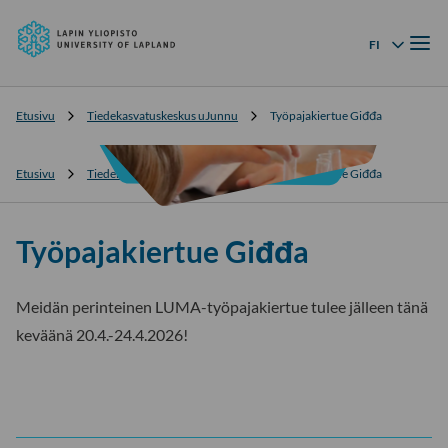
Lapin
Siirry
yliopisto
Valik
suoraan
FI
Kielivalikko
sisältöön
↓
Etusivu
Tiedekasvatuskeskus uJunnu
Työpajakiertue Giđđa
Etusivu
Tiedekasvatuskeskus uJunnu
Työpajakiertue Giđđa
Työpajakiertue Giđđa
Meidän perinteinen LUMA-työpajakiertue tulee jälleen tänä
keväänä 20.4.-24.4.2026!