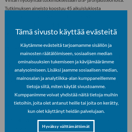
Tutkimuksen aineisto koostuu 45 aikuislukiosta
valmistuneen opiskelijan omaelämäkerrallisesta
uratarinasta. He ovat valmistuneet vuosien 2010–2016
Tämä sivusto käyttää evästeitä
aikana ja ovat iältään 18–63 vuotiaita.
Käytämme evästeitä tarjoamamme sisällön ja
Vihtari avaa näkökulmaa kerronnalliseen tutkimukseen –
mainosten räätälöimiseen, sosiaalisen median
miten kertomukset ja tarinat elävät yhteiskunnassamme ja
ominaisuuksien tukemiseen ja kävijämäärämme
mikä on niiden tiedollinen arvo. Kerronnallisuus toimii
analysoimiseen. Lisäksi jaamme sosiaalisen median,
tutkimuksessa välineenä, jonka avulla päästään kiinni
mainosalan ja analytiikka-alan kumppaneillemme
merkityksiin, joita koulutuksessa ja työelämässä saaduille
tietoja siitä, miten käytät sivustoamme.
kokemuksille annetaan.
Kumppanimme voivat yhdistää näitä tietoja muihin
tietoihin, joita olet antanut heille tai joita on kerätty,
Tietoa väitöstilaisuudesta
kun olet käyttänyt heidän palvelujaan.
KM Kalle Vihtarin akateeminen väitöskirja
Aikuislukio
Hyväksy välttämättömät
opintopolun ja työuran edistäjänä – kerronnallinen tutkimus