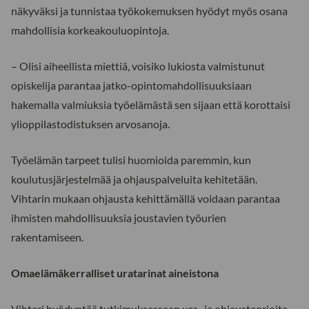
näkyväksi ja tunnistaa työkokemuksen hyödyt myös osana
mahdollisia korkeakouluopintoja.
– Olisi aiheellista miettiä, voisiko lukiosta valmistunut
opiskelija parantaa jatko-opintomahdollisuuksiaan
hakemalla valmiuksia työelämästä sen sijaan että korottaisi
ylioppilastodistuksen arvosanoja.
Työelämän tarpeet tulisi huomioida paremmin, kun
koulutusjärjestelmää ja ohjauspalveluita kehitetään.
Vihtarin mukaan ohjausta kehittämällä voidaan parantaa
ihmisten mahdollisuuksia joustavien työurien
rakentamiseen.
Omaelämäkerralliset uratarinat aineistona
Vihtari hyödyntää tutkimuksessaan ura- ja ohjausteorioita.