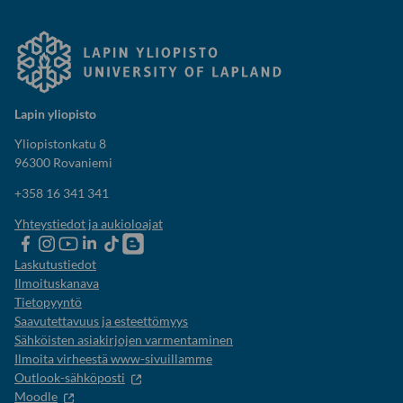
Lapin yliopisto
Yliopistonkatu 8
96300 Rovaniemi
+358 16 341 341
Yhteystiedot ja aukioloajat
Lapin
Lapin
Lapin
Lapin
Lapin
Opiskelijaelämää-
yliopiston
yliopiston
yliopiston
yliopisto
yliopiston
blogi
Laskutustiedot
Facebook
instagram-
Youtube-
Linkedinissä
Tik-
Ilmoituskanava
tili
kanava
tok
Tietopyyntö
Saavutettavuus ja esteettömyys
Sähköisten asiakirjojen varmentaminen
Ilmoita virheestä www-sivuillamme
Outlook-sähköposti
Moodle