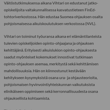
Väitöstutkimuksensa aikana Vihtari on edustanut jatko-
opiskelijoita valtakunnallisessa kasvatustieteen FinEd-
tohtoriverkostossa. Hän edustaa Suomea ohjauksen osalta
pohjoismaisessa aikuiskoulutuksen verkostossa (NVL).
Vihtari on toiminut työuransa aikana eri elämäntilanteista
tulevien opiskelijoiden opinto-ohjaajana ja ohjauksen
kehittäjänä. Erityisesti aikuislukion opinto-ohjauksesta
saadut myönteiset kokemukset innostivat tutkimaan
opinto-ohjauksen asemaa, merkitystä sekä kehittämisen
mahdollisuuksia. Hän on kiinnostunut kestävään
kehitykseen kysymyksistä osana ura- ja ohjausteorioita,
pohjoismaisen hyvinvointiyhteiskunnan vaikutuksista
elinikäiseen oppimiseen sekä kerronnallisuudesta osana
ohjauksellista kohtaamista.