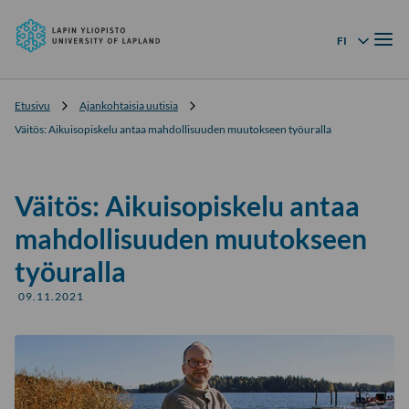
Lapin
Siirry
yliopisto
Valik
suoraan
FI
Kielivalikko
sisältöön
↓
Etusivu
Ajankohtaisia uutisia
Väitös: Aikuisopiskelu antaa mahdollisuuden muutokseen työuralla
Väitös: Aikuisopiskelu antaa
mahdollisuuden muutokseen
työuralla
09.11.2021