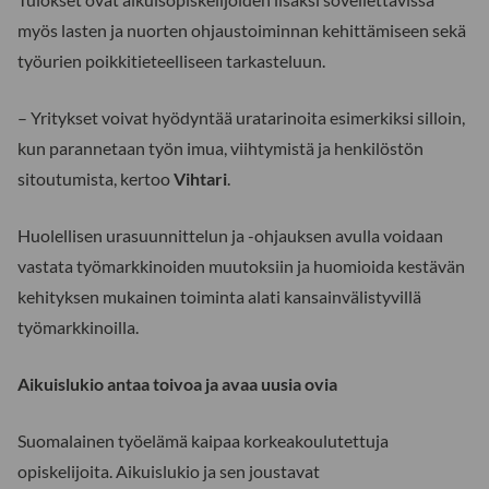
myös lasten ja nuorten ohjaustoiminnan kehittämiseen sekä
työurien poikkitieteelliseen tarkasteluun.
– Yritykset voivat hyödyntää uratarinoita esimerkiksi silloin,
kun parannetaan työn imua, viihtymistä ja henkilöstön
sitoutumista, kertoo
Vihtari
.
Huolellisen urasuunnittelun ja -ohjauksen avulla voidaan
vastata työmarkkinoiden muutoksiin ja huomioida kestävän
kehityksen mukainen toiminta alati kansainvälistyvillä
työmarkkinoilla.
Aikuislukio antaa toivoa ja avaa uusia ovia
Suomalainen työelämä kaipaa korkeakoulutettuja
opiskelijoita. Aikuislukio ja sen joustavat