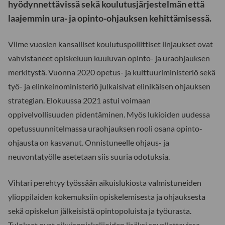
hyödynnettävissä sekä koulutusjärjestelmän että
laajemmin ura- ja opinto-ohjauksen kehittämisessä.
Viime vuosien kansalliset koulutuspoliittiset linjaukset ovat
vahvistaneet opiskeluun kuuluvan opinto- ja uraohjauksen
merkitystä. Vuonna 2020 opetus- ja kulttuuriministeriö sekä
työ- ja elinkeinoministeriö julkaisivat elinikäisen ohjauksen
strategian. Elokuussa 2021 astui voimaan
oppivelvollisuuden pidentäminen. Myös lukioiden uudessa
opetussuunnitelmassa uraohjauksen rooli osana opinto-
ohjausta on kasvanut. Onnistuneelle ohjaus- ja
neuvontatyölle asetetaan siis suuria odotuksia.
Vihtari perehtyy työssään aikuislukiosta valmistuneiden
ylioppilaiden kokemuksiin opiskelemisesta ja ohjauksesta
sekä opiskelun jälkeisistä opintopoluista ja työurasta.
Tulokset ovat aikuisopiskelijoiden lisäksi sovellettavissa