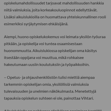
opiskelumahdollisuudet tarjoavat mahdollisuuden hankkia
niitä valmiuksia, joita korkeakouluopinnot edellyttävät.
Lisäksi aikuislukioilla on huomattava yhteiskunnallinen rooli
esimerkiksi syrjäytymisen ehkäisijänä.
Aiempi, huono opiskelukokemus voi leimata yksilön työuraa
pitkään, ja opiskelija voi tuntea osaamisestaan
huonommuutta. Aikuislukiossa opiskelijan oma käsitys
itsestään oppijana voi muuttua, mikä rohkaisee
hakeutumaan uusiin koulutuksiin ja työpaikkoihin.
– Opetus- ja ohjaushenkilöstön tulisi miettiä aiempaa
tarkemmin opiskelijan omia, yksilöllisiä valmiuksia
tulevaisuuden ja unelmien näkökulmasta. Menetettyjä
tapauksia opiskelun suhteen ei ole, painottaa Vihtari.
Aikuislukiolla on paikkansa elinikäisen oppimisen kentällä