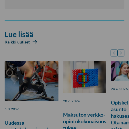
Lue lisää
Kaikki uutiset
24.6.2026
28.6.2026
Opiskeli
asunto
5.8.2026
Maksuton verkko-
hakuses
opintokokonaisuus
Ota nä
Uudessa
tukee
asiat