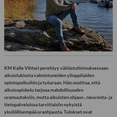
KM Kalle Vihtari perehtyy väitöstutkimuksessaan
aikuislukiosta valmistuneiden ylioppilaiden
opintopolkuihin ja työuraan. Hän osoittaa, että
aikuisopiskelu tarjoaa mahdollisuuden
uramuutoksiin, mutta aikuisten ohjaus-, neuvonta- ja
tietopalveluissa tarvittaisiin nykyistä
yksilöllisempää uraohjausta. Tulokset ovat