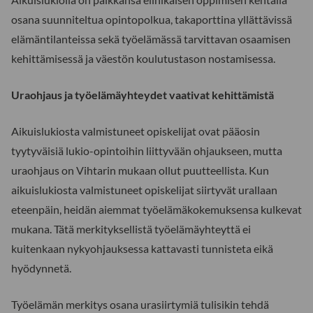
osana suunniteltua opintopolkua, takaporttina yllättävissä
elämäntilanteissa sekä työelämässä tarvittavan osaamisen
kehittämisessä ja väestön koulutustason nostamisessa.
Uraohjaus ja työelämäyhteydet vaativat kehittämistä
Aikuislukiosta valmistuneet opiskelijat ovat pääosin
tyytyväisiä lukio-opintoihin liittyvään ohjaukseen, mutta
uraohjaus on Vihtarin mukaan ollut puutteellista. Kun
aikuislukiosta valmistuneet opiskelijat siirtyvät urallaan
eteenpäin, heidän aiemmat työelämäkokemuksensa kulkevat
mukana. Tätä merkityksellistä työelämäyhteyttä ei
kuitenkaan nykyohjauksessa kattavasti tunnisteta eikä
hyödynnetä.
Työelämän merkitys osana urasiirtymiä tulisikin tehdä