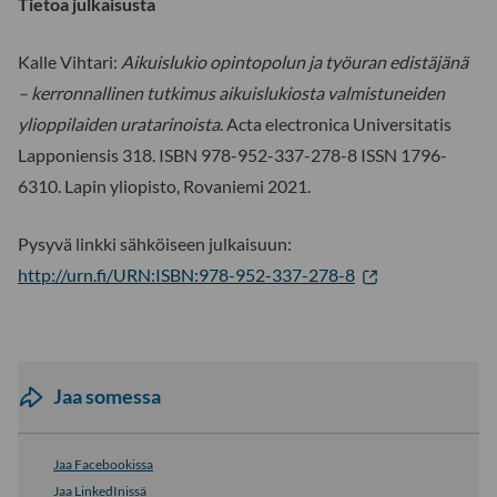
Tietoa julkaisusta
Kalle Vihtari:
Aikuislukio opintopolun ja työuran edistäjänä
– kerronnallinen tutkimus aikuislukiosta valmistuneiden
ylioppilaiden uratarinoista
. Acta electronica Universitatis
Lapponiensis 318. ISBN 978-952-337-278-8 ISSN 1796-
6310. Lapin yliopisto, Rovaniemi 2021.
Pysyvä linkki sähköiseen julkaisuun:
http://urn.fi/URN:ISBN:978-952-337-278-8
Jaa somessa
Jaa Facebookissa
Jaa LinkedInissä