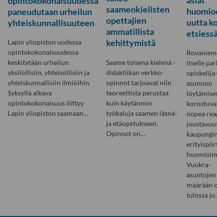
opintokokonaisuudessa
saamenkielisten
huomio
paneudutaan urheilun
opettajien
uutta ko
yhteiskunnallisuuteen
ammatillista
etsiessä
kehittymistä
Lapin yliopiston uudessa
opintokokonaisuudessa
Rovanieme
Saame toisena kielenä -
keskitytään urheilun
itselle pa
didaktiikan verkko-
yksilöllisiin, yhteisöllisiin ja
opiskelija
opinnot tarjoavat niin
yhteiskunnallisiin ilmiöihin.
asunnon
teoreettista perustaa
Syksyllä alkava
löytämise
kuin käytännön
opintokokonaisuus liittyy
korostuva
työkaluja saamen läsnä-
Lapin yliopiston saamaan…
nopea reag
ja etäopetukseen.
joustavuus
Opinnot on…
kaupungi
erityispii
huomioim
Vuokra-
asuntojen
määrään 
tulossa jo