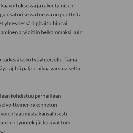
a kaavoituksessa ja rakentamisen
rganisatorisessa tuessa on puutteita.
et yhteydessä digitaitoihin tai
saaminen arvioitiin heikommaksi kuin
n tärkeää koko työyhteisölle. Tämä
yttäjiltä paljon aikaa varsinaiselta
alaan kohdistuu parhaillaan
ivelvoitteinen rakennetun
vojen laatimista kansallisesti
ntien työntekijät kokivat tuen
sa.