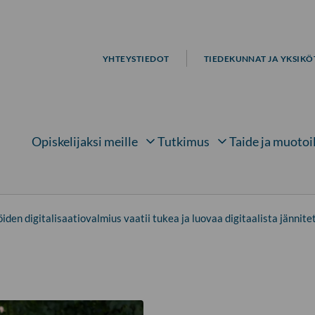
YHTEYSTIEDOT
TIEDEKUNNAT JA YKSIKÖ
Opiskelijaksi meille
Tutkimus
Taide ja muotoi
Avaa alavalikko kohteelle
Avaa alavalikko kohtee
Avaa 
iden digitalisaatiovalmius vaatii tukea ja luovaa digitaalista jännite