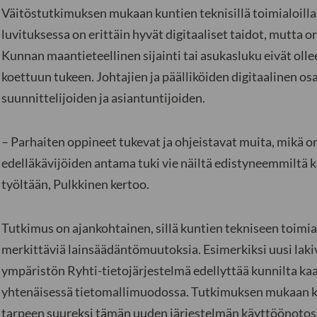
Väitöstutkimuksen mukaan kuntien teknisillä toimialoill
luvituksessa on erittäin hyvät digitaaliset taidot, mutta o
Kunnan maantieteellinen sijainti tai asukasluku eivät olle
koettuun tukeen. Johtajien ja päälliköiden digitaalinen o
suunnittelijoiden ja asiantuntijoiden.
– Parhaiten oppineet tukevat ja ohjeistavat muita, mikä o
edelläkävijöiden antama tuki vie näiltä edistyneemmiltä kä
työltään, Pulkkinen kertoo.
Tutkimus on ajankohtainen, sillä kuntien tekniseen toimi
merkittäviä lainsäädäntömuutoksia. Esimerkiksi uusi lak
ympäristön Ryhti-tietojärjestelmä edellyttää kunnilta kaa
yhtenäisessä tietomallimuodossa. Tutkimuksen mukaan ku
tarpeen suureksi tämän uuden järjestelmän käyttöönotos