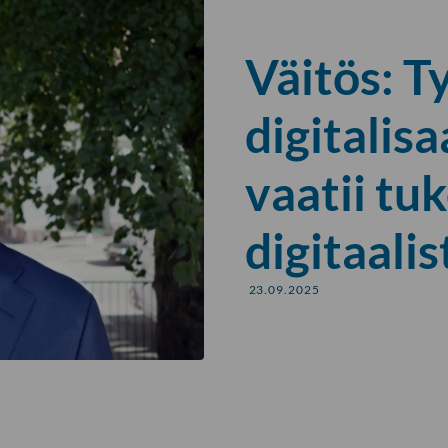
Väitös: T
digitalis
vaatii tu
digitaalis
23.09.2025