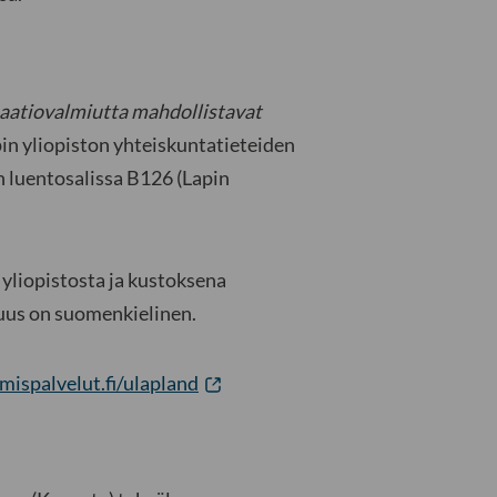
saatiovalmiutta mahdollistavat
in yliopiston yhteiskuntatieteiden
n luentosalissa B126 (Lapin
 yliopistosta ja kustoksena
suus on suomenkielinen.
mispalvelut.fi/ulapland