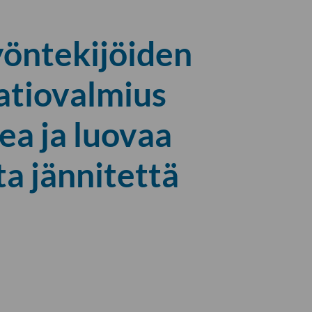
yöntekijöiden
aatiovalmius
kea ja luovaa
ta jännitettä