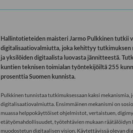
Hallintotieteiden maisteri Jarmo Pulkkinen tutkii 
digitalisaatiovalmiutta, joka kehittyy tutkimukse
ja yksilöiden digitaalista luovasta jännitteestä. Tu
kuntien teknisen toimialan työntekijöiltä 255 kunn
prosenttia Suomen kunnista.
Pulkkinen tunnistaa tutkimuksessaan kaksi mekanismia, j
digitalisaatiovalmiutta. Ensimmäinen mekanismi on sosio
muassa helppokäyttöiset ohjelmistot, vertaistuen, digimy
etätyömahdollisuudet, työtehtävien mukaan räätälöidyn 
muodostetun digitaalisen vision. Käytettävissä olevan digi