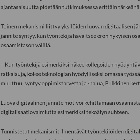
ajantasaisuutta pidetään tutkimuksessa erittäin tärkeänä 
Toinen mekanismi liittyy yksilöiden luovan digitaalisen 
jännite syntyy, kun työntekijä havaitsee eron nykyisen o
osaamistason välillä.
– Kun työntekijä esimerkiksi näkee kollegoiden hyödyntäv
ratkaisuja, kokee teknologian hyödylliseksi omassa työssä
muuttuu, syntyy oppimistarvetta ja -halua, Pulkkinen ker
Luova digitaalinen jännite motivoi kehittämään osaamist
digitalisaatiovalmiutta esimerkiksi tekoälyn suhteen.
Tunnistetut mekanismit ilmentävät työntekijöiden digita