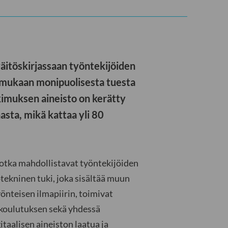
väitöskirjassaan työntekijöiden
n mukaan monipuolisesta tuesta
tkimuksen aineisto on kerätty
asta, mikä kattaa yli 80
otka mahdollistavat työntekijöiden
tekninen tuki, joka sisältää muun
önteisen ilmapiirin, toimivat
koulutuksen sekä yhdessä
taalisen aineiston laatua ja