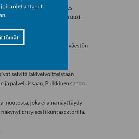
joita olet antanut
toutuvat erottamattomasti lähes
an.
tämisestä on tullut keskeisin uusi
ättömät
 sektorin palvelutarve kasvaa väestön
väestön osuus pienenee.
ivat selvitä lakivelvoitteistaan
 ja palveluissaan, Pulkkinen sanoo.
a muutosta, joka ei aina näyttäydy
näkynyt erityisesti kuntasektorilla.
a