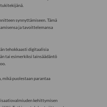
tukitekijänä.
jännitteen synnyttämiseen. Tämä
saamisensa ja tavoittelemansa
än tehokkaasti digitaalisia
än tai esimerkiksi lainsäädäntö
too.
a, mikä puolestaan parantaa
lisaatiovalmiuden kehittymisen