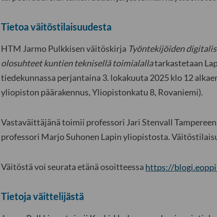
Tietoa väitöstilaisuudesta
HTM Jarmo Pulkkisen väitöskirja
Työntekijöiden digitali
olosuhteet kuntien teknisellä toimialalla
tarkastetaan Lap
tiedekunnassa perjantaina 3. lokakuuta 2025 klo 12 alkae
yliopiston päärakennus, Yliopistonkatu 8, Rovaniemi).
Vastaväittäjänä toimii professori Jari Stenvall Tampereen
professori Marjo Suhonen Lapin yliopistosta. Väitöstilai
Väitöstä voi seurata etänä osoitteessa
https://blogi.eoppi
Tietoja väittelijästä