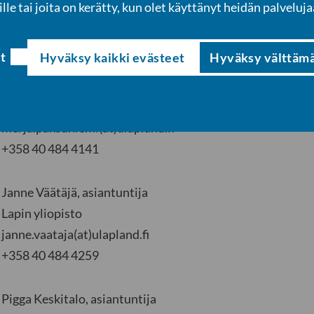
REDU
ille tai joita on kerätty, kun olet käyttänyt heidän palveluja
solja.upola (at)redu.fi
+ 358 40 843 7692
t
Hyväksy kaikki evästeet
Hyväksy välttäm
Merja Paksuniemi, hankejohtaja
Lapin yliopisto
merja.paksuniemi(at)ulapland.fi
+358 40 484 4141
Janne Väätäjä, asiantuntija
Lapin yliopisto
janne.vaataja(at)ulapland.fi
+358 40 484 4259
Pigga Keskitalo, asiantuntija