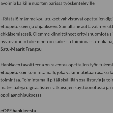
avoimia kaikille nuorten parissa työskenteleville.
–Räätälöimämme koulutukset vahvistavat opettajien digi
etäopetukseen ja ohjaukseen. Samalla ne auttavat merkit
ehkäisemisessä. Olemme kiinnittäneet erityishuomiota si
hyvinvoinnin tukeminen on kaikessa toiminnassa mukana, 
Satu-Maarit Frangou
.
Hankkeen tavoitteena on rakentaa opettajien työn tukem
etäopetuksen toimintamalli, joka vakiinnutetaan osaksi 
toimintaa. Toimintamalli pitää sisällään osallistavia ja to
materiaaleja digitaalisten ratkaisujen käyttöönotosta ja
oppilaanohjauksessa.
eOPE hankkeesta