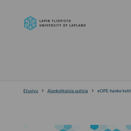
Siirry
suoraan
Lapin
sisältöön
yliopisto
↓
Etusivu
Ajankohtaisia uutisia
eOPE-hanke kehit