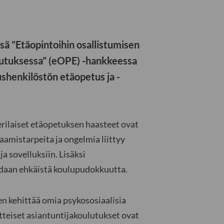
sä ”Etäopintoihin osallistumisen
lutuksessa” (eOPE) -hankkeessa
shenkilöstön etäopetus ja -
ilaiset etäopetuksen haasteet ovat
aamistarpeita ja ongelmia liittyy
a sovelluksiin. Lisäksi
voidaan ehkäistä koulupudokkuutta.
n kehittää omia psykososiaalisia
tteiset asiantuntijakoulutukset ovat