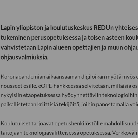
Lapin yliopiston ja koulutuskeskus REDUn yhteises
tukeminen perusopetuksessa ja toisen asteen kou
vahvistetaan Lapin alueen opettajien ja muun ohjau
ohjausvalmiuksia.
Koronapandemian aikaansaaman digiloikan myötä myös er
nousseet esille. eOPE-hankkeessa selvitetään, millaisia os
nykyisiin etäopetuksessa hyödynnettäviin teknologioihin j
paikallistetaan kriittisiä tekijöitä, joihin panostamalla 
Koulutukset tarjoavat opetushenkilöstölle mahdollisuude
taitojaan teknologiavälitteisessä opetuksessa. Verkkoväli