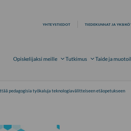
YHTEYSTIEDOT
TIEDEKUNNAT JA YKSIKÖ
Opiskelijaksi meille
Tutkimus
Taide ja muotoi
Avaa alavalikko kohteelle
Avaa alavalikko kohtee
Avaa 
tää pedagogisia työkaluja teknologiavälitteiseen etäopetukseen