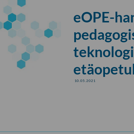
eOPE-han
pedagogis
teknologi
etäopetu
10.05.2021