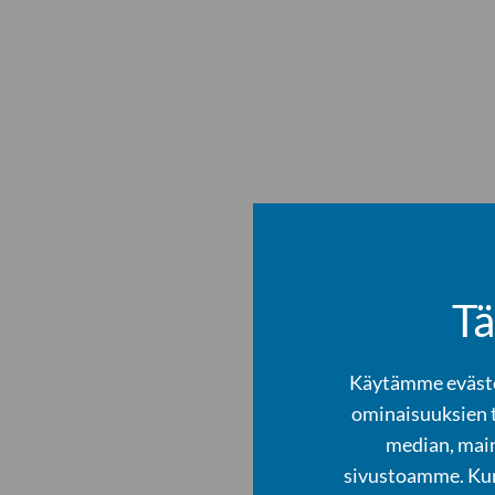
Tä
Käytämme evästei
ominaisuuksien 
median, main
sivustoamme. Kump