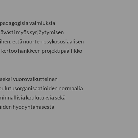
pedagogisia valmiuksia
tävästi myös syrjäytymisen
ihen, että nuorten psykososiaalisen
kertoo hankkeen projektipäällikkö
iseksi vuorovaikutteinen
koulutusorganisaatioiden normaalia
iminnallisia koulutuksia sekä
 niiden hyödyntämisestä