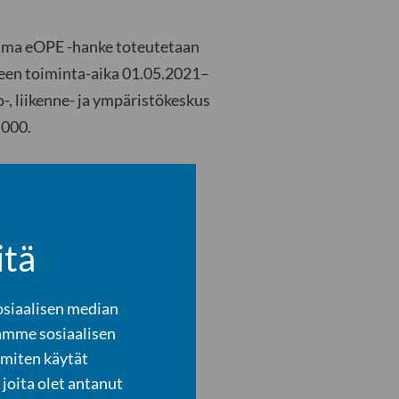
oima eOPE -hanke toteutetaan
een toiminta-aika 01.05.2021–
-, liikenne- ja ympäristökeskus
 000.
itä
osiaalisen median
amme sosiaalisen
 miten käytät
joita olet antanut