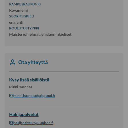
KAMPUSKAUPUNKI
Rovaniemi
SUORITUSKIELI
englanti
KOULUTUSTYYPPI
Maisteriohjelmat, englanninkieliset
Ota yhteyttä
Kysy lisää sisällöistä
Minni Haanpää
minni.haanpaa@ulapland.fi
Hakijapalvelut
hakijapalvelut@ulapland.fi