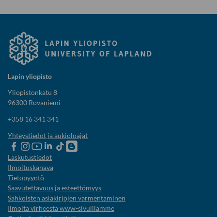
Lapin yliopisto
Yliopistonkatu 8
96300 Rovaniemi
+358 16 341 341
Yhteystiedot ja aukioloajat
Lapin
Lapin
Lapin
Lapin
Lapin
Opiskelijaelämää-
yliopiston
yliopiston
yliopiston
yliopisto
yliopiston
blogi
Laskutustiedot
Facebook
instagram-
Youtube-
Linkedinissä
Tik-
Ilmoituskanava
tili
kanava
tok
Tietopyyntö
Saavutettavuus ja esteettömyys
Sähköisten asiakirjojen varmentaminen
Ilmoita virheestä www-sivuillamme