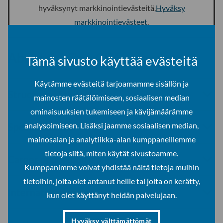
hyväksynyt markkinointievästeitä.
Hyväksy
markkinointievästeet
.
About the TourCIM programme
Tämä sivusto käyttää evästeitä
Käytämme evästeitä tarjoamamme sisällön ja
Avaa
Structure of the studies
mainosten räätälöimiseen, sosiaalisen median
haitari
ominaisuuksien tukemiseen ja kävijämäärämme
Avaa
analysoimiseen. Lisäksi jaamme sosiaalisen median,
Specialisations
haitari
mainosalan ja analytiikka-alan kumppaneillemme
tietoja siitä, miten käytät sivustoamme.
Avaa
Career opportunities
Kumppanimme voivat yhdistää näitä tietoja muihin
haitari
tietoihin, joita olet antanut heille tai joita on kerätty,
Avaa
Internationalisation
kun olet käyttänyt heidän palvelujaan.
haitari
Hyväksy välttämättömät
Avaa