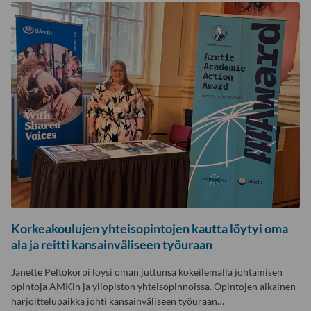
Korkeakoulujen yhteisopintojen kautta löytyi oma
ala ja reitti kansainväliseen työuraan
Janette Peltokorpi löysi oman juttunsa kokeilemalla johtamisen
opintoja AMKin ja yliopiston yhteisopinnoissa. Opintojen aikainen
harjoittelupaikka johti kansainväliseen työuraan…