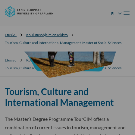
Lapin
Siirry
yliopisto
Valik
suoraan
FI
Kielivalikko
sisältöön
↓
Etusivu
Koulutusohjelmien arkisto
Tourism, Culture and International Management, Master of Social Sciences
Etusivu
Koulutusohjelmien arkisto
Tourism, Culture and International Management, Master of Social Sciences
Tourism, Culture and
International Management
The Master’s Degree Programme TourCIM offers a
combination of current issues in tourism, management and