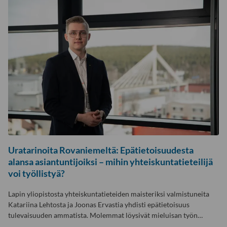
Uratarinoita Rovaniemeltä: Epätietoisuudesta
alansa asiantuntijoiksi – mihin yhteiskuntatieteilijä
voi työllistyä?
Lapin yliopistosta yhteiskuntatieteiden maisteriksi valmistuneita
Katariina Lehtosta ja Joonas Ervastia yhdisti epätietoisuus
tulevaisuuden ammatista. Molemmat löysivät mieluisan työn…