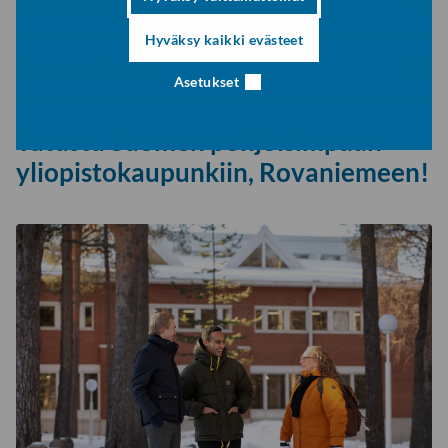
Further study opportunities
haitari
Hyväksy kaikki evästeet
Avaa
Research focus
Asetukset
haitari
Tutustu Suomen pohjoisimpaan
yliopistokaupunkiin, Rovaniemeen!