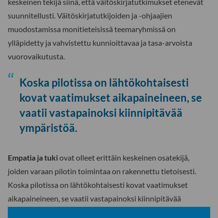
keskeinen tekijä siinä, että väitöskirjatutkimukset etenevät
suunnitellusti. Väitöskirjatutkijoiden ja -ohjaajien
muodostamissa monitieteisissä teemaryhmissä on
ylläpidetty ja vahvistettu kunnioittavaa ja tasa-arvoista
vuorovaikutusta.
Koska pilotissa on lähtökohtaisesti
kovat vaatimukset aikapaineineen, se
vaatii vastapainoksi kiinnipitävää
ympäristöä.
Empatia ja tuki
ovat olleet erittäin keskeinen osatekijä,
joiden varaan pilotin toimintaa on rakennettu tietoisesti.
Koska pilotissa on lähtökohtaisesti kovat vaatimukset
aikapaineineen, se vaatii vastapainoksi kiinnipitävää
ympäristöä. DocSoc360°-pilotissa tätä on rakennettu