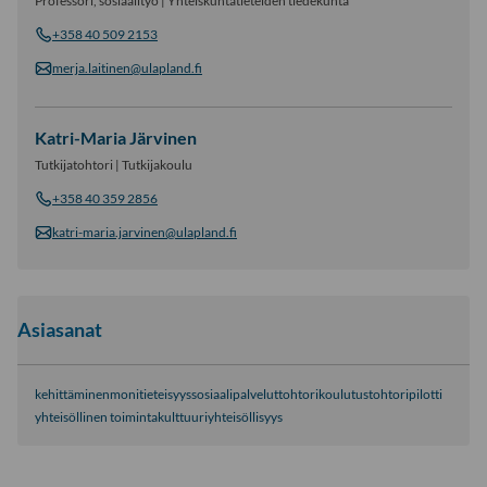
Professori, sosiaalityö | Yhteiskuntatieteiden tiedekunta
+358 40 509 2153
merja.laitinen@ulapland.fi
Katri-Maria Järvinen
Tutkijatohtori | Tutkijakoulu
+358 40 359 2856
katri-maria.jarvinen@ulapland.fi
Asiasanat
kehittäminen
monitieteisyys
sosiaalipalvelut
tohtorikoulutus
tohtoripilotti
yhteisöllinen toimintakulttuuri
yhteisöllisyys