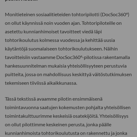
Monitieteinen sosiaalitieteiden tohtoripilotti (DocSoc360°)
on ollut käynnissä noin vuoden ajan. Tohtoripiloteille on
asetettu kunnianhimoiset tavoitteet viedä läpi
tohtorikoulutus kolmessa vuodessa ja kehittää uusia
käytäntöjä suomalaiseen tohtorikoulutukseen. Näihin
tavoitteisiin vastaamme DocSoc360°-pilotissa rakentamalla
hankesuunnitelman mukaisia yhteisöllisyyteen perustuvia
puitteita, jossa on mahdollisuus keskittyä väitöstutkimuksen
tekemiseen tiiviissä aikaikkunassa.
Tässä tekstissä avaamme pilotin ensimmäisenä
toimintavuonna saatujen kokemusten pohjalta yhteisöllisen
toimintakulttuurimme keskeisiä osatekijöitä. Yhteisöllisyys
on ollut pilottimme keskeinen perusta, jonka päälle
kunnianhimoista tohtorikoulutusta on rakennettu ja jonka