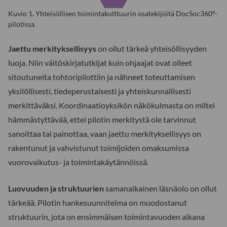
Kuvio 1. Yhteisöllisen toimintakulttuurin osatekijöitä DocSoc360°-
pilotissa
Jaettu merkityksellisyys
on ollut tärkeä yhteisöllisyyden
luoja. Niin väitöskirjatutkijat kuin ohjaajat ovat olleet
sitoutuneita tohtoripilottiin ja nähneet toteuttamisen
yksilöllisesti, tiedeperustaisesti ja yhteiskunnallisesti
merkittäväksi. Koordinaatioyksikön näkökulmasta on miltei
hämmästyttävää, ettei pilotin merkitystä ole tarvinnut
sanoittaa tai painottaa, vaan jaettu merkityksellisyys on
rakentunut ja vahvistunut toimijoiden omaksumissa
vuorovaikutus- ja toimintakäytännöissä.
Luovuuden ja struktuurien
samanaikainen läsnäolo on ollut
tärkeää. Pilotin hankesuunnitelma on muodostanut
struktuurin, jota on ensimmäisen toimintavuoden aikana