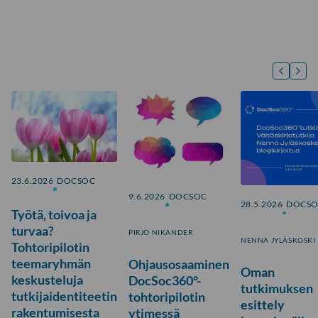
23.6.2026
DOCSOC
9.6.2026
DOCSOC
28.5.2026
DOCS
Työtä, toivoa ja
turvaa?
PIRJO NIKANDER
NENNA JYLÄSKOSKI
Tohtoripilotin
teemaryhmän
Ohjausosaaminen
Oman
keskusteluja
DocSoc360°-
tutkimuksen
tutkijaidentiteetin
tohtoripilotin
esittely
rakentumisesta
ytimessä