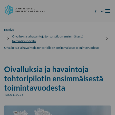
Lapin
Siirry
yliopisto
Valik
suoraan
FI
Kielivalikko
sisältöön
↓
Etusivu
Oivalluksia ja havaintoja tohtoripilotin ensimmäisestä
toimintavuodesta
Oivalluksia ja havaintoja tohtoripilotin ensimmäisestä toimintavuodesta
Oivalluksia ja havaintoja
tohtoripilotin ensimmäisestä
toimintavuodesta
15.01.2026