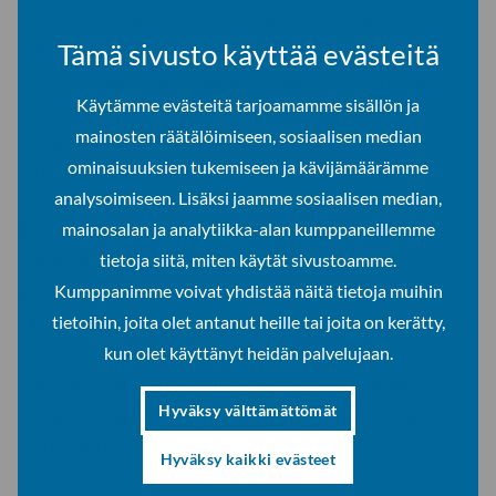
erityisesti koordinaattorin työnkuvaan. Koordinaattori on
Tämä sivusto käyttää evästeitä
toiminut matalan kynnyksen tukipisteenä mieltä
askarruttaville kysymyksille ja huolille, hän on järjestänyt
Käytämme evästeitä tarjoamamme sisällön ja
vapaamuotoisia etäkahveja ja asiapitoisia verkkoluento-
mainosten räätälöimiseen, sosiaalisen median
keskustelutilaisuuksia työhyvinvointiin ja
ominaisuuksien tukemiseen ja kävijämäärämme
asiantuntijataitoihin liittyen.
analysoimiseen. Lisäksi jaamme sosiaalisen median,
mainosalan ja analytiikka-alan kumppaneillemme
Reflektiivisyys
on ollut keskeistä kehittymiseen pyrkivässä
tietoja siitä, miten käytät sivustoamme.
toimintakulttuurissa, jota olemme pyrkineet pilotissa
Kumppanimme voivat yhdistää näitä tietoja muihin
luomaan. Reflektiivisyys on konkretisoitunut jatkuvana
tietoihin, joita olet antanut heille tai joita on kerätty,
tilanneseurantana ja arviointina, joka on sisältänyt muun
kun olet käyttänyt heidän palvelujaan.
muassa eri yliopistojen tilanteiden seuraamista ja
väitöskirjatutkijoilta palautteiden keräämistä. Näiden
Hyväksy välttämättömät
asioiden pohjalta on muodostettu kokonaiskuvaa pilotista.
Saadun tiedon ja sen arvioinnin pohjalta on tehty monia
Hyväksy kaikki evästeet
toimenpiteitä, kuten ohjeistettu tarkemmin teemaryhmien