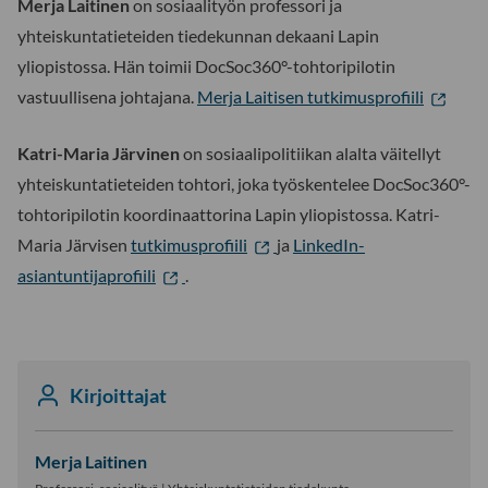
Merja Laitinen
on sosiaalityön professori ja
yhteiskuntatieteiden tiedekunnan dekaani Lapin
yliopistossa. Hän toimii DocSoc360°-tohtoripilotin
vastuullisena johtajana.
Merja Laitisen tutkimusprofiili
Katri-Maria Järvinen
on sosiaalipolitiikan alalta väitellyt
yhteiskuntatieteiden tohtori, joka työskentelee DocSoc360°-
tohtoripilotin koordinaattorina Lapin yliopistossa. Katri-
Maria Järvisen
tutkimusprofiili
ja
LinkedIn-
asiantuntijaprofiili
.
Kirjoittajat
Merja Laitinen