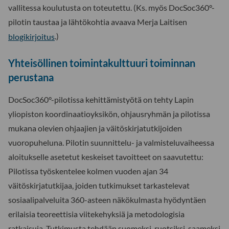
vallitessa koulutusta on toteutettu. (Ks. myös DocSoc360°-
pilotin taustaa ja lähtökohtia avaava Merja Laitisen
blogikirjoitus
.)
Yhteisöllinen toimintakulttuuri toiminnan
perustana
DocSoc360°-pilotissa kehittämistyötä on tehty Lapin
yliopiston koordinaatioyksikön, ohjausryhmän ja pilotissa
mukana olevien ohjaajien ja väitöskirjatutkijoiden
vuoropuheluna. Pilotin suunnittelu- ja valmisteluvaiheessa
aloitukselle asetetut keskeiset tavoitteet on saavutettu:
Pilotissa työskentelee kolmen vuoden ajan 34
väitöskirjatutkijaa, joiden tutkimukset tarkastelevat
sosiaalipalveluita 360-asteen näkökulmasta hyödyntäen
erilaisia teoreettisia viitekehyksiä ja metodologisia
ratkaisuja. Tutkimusta tehdään suomeksi, ruotsiksi, saameksi