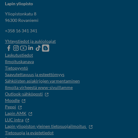
Lapin yliopisto
Yliopistonkatu 8
96300 Rovaniemi
+358 16 341 341
Yhteystiedot ja aukioloajat
Lapin
Lapin
Lapin
Lapin
Lapin
Opiskelijaelämää-
yliopiston
yliopiston
yliopiston
yliopisto
yliopiston
blogi
Laskutustiedot
Facebook
instagram-
Youtube-
Linkedinissä
Tik-
Ilmoituskanava
tili
kanava
tok
Tietopyyntö
Saavutettavuus ja esteettömyys
Sähköisten asiakirjojen varmentaminen
Ilmoita virheestä www-sivuillamme
Outlook-sähköposti
Moodle
Peppi
Lapin AMK
LUC intra
Lapin yliopiston yleinen tietosuojailmoitus
Tietosuoja ja evästetiedot