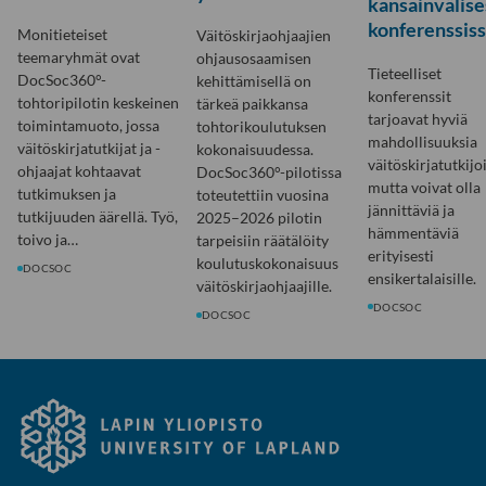
kansainvälise
konferenssis
Monitieteiset
Väitöskirjaohjaajien
teemaryhmät ovat
ohjausosaamisen
Tieteelliset
DocSoc360°-
kehittämisellä on
konferenssit
tohtoripilotin keskeinen
tärkeä paikkansa
tarjoavat hyviä
toimintamuoto, jossa
tohtorikoulutuksen
mahdollisuuksia
väitöskirjatutkijat ja -
kokonaisuudessa.
väitöskirjatutkijoi
ohjaajat kohtaavat
DocSoc360°-pilotissa
mutta voivat olla
tutkimuksen ja
toteutettiin vuosina
jännittäviä ja
tutkijuuden äärellä. Työ,
2025–2026 pilotin
hämmentäviä
toivo ja…
tarpeisiin räätälöity
erityisesti
koulutuskokonaisuus
DOCSOC
ensikertalaisille.
väitöskirjaohjaajille.
DOCSOC
DOCSOC