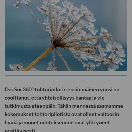
DocSoc360°-tohtoripilotin ensimmäinen vuosi on
osoittanut, että yhteisöllisyys kantaa ja vie
tutkimusta eteenpäin. Tähän mennessä saamamme
kokemukset tohtoripilotista ovat olleet valtaosin
hyviä ja monet odotuksemme ovat ylittyneet
positiivisesti.