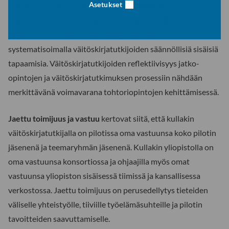
Asetukset
toimintaa ja vahvistettu väitöskirjatutkijoiden ja
ohjausryhmän keskusteluyhteyttä, nimeämällä
ohjausryhmään väitöskirjatutkijaedustus ja
systematisoimalla väitöskirjatutkijoiden säännöllisiä sisäisiä
tapaamisia. Väitöskirjatutkijoiden reflektiivisyys jatko-
opintojen ja väitöskirjatutkimuksen prosessiin nähdään
merkittävänä voimavarana tohtoriopintojen kehittämisessä.
Jaettu toimijuus ja vastuu
kertovat siitä, että kullakin
väitöskirjatutkijalla on pilotissa oma vastuunsa koko pilotin
jäsenenä ja teemaryhmän jäsenenä. Kullakin yliopistolla on
oma vastuunsa konsortiossa ja ohjaajilla myös omat
vastuunsa yliopiston sisäisessä tiimissä ja kansallisessa
verkostossa. Jaettu toimijuus on perusedellytys tieteiden
väliselle yhteistyölle, tiiviille työelämäsuhteille ja pilotin
tavoitteiden saavuttamiselle.