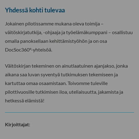
Yhdessä kohti tulevaa
Jokainen pilotissamme mukana oleva toimija –
väitöskirjatutkija, -ohjaaja ja työelämäkumppani – osallistuu
omalla panoksellaan kehittämistyöhön ja on osa
DocSoc360°-yhteisöä.
Väitöskirjan tekeminen on ainutlaatuinen ajanjakso, jonka
aikana saa luvan syventyä tutkimuksen tekemiseen ja
kartuttaa omaa osaamistaan. Toivomme tuleville
pilottivuosille tutkimisen iloa, uteliaisuutta, jakamista ja
hetkessä elämistä!
Kirjoittajat: