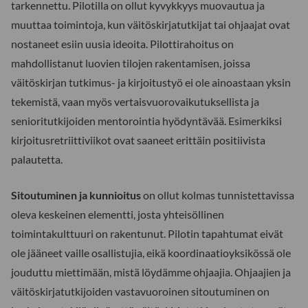
tarkennettu. Pilotilla on ollut kyvykkyys muovautua ja
muuttaa toimintoja, kun väitöskirjatutkijat tai ohjaajat ovat
nostaneet esiin uusia ideoita. Pilottirahoitus on
mahdollistanut luovien tilojen rakentamisen, joissa
väitöskirjan tutkimus- ja kirjoitustyö ei ole ainoastaan yksin
tekemistä, vaan myös vertaisvuorovaikutuksellista ja
senioritutkijoiden mentorointia hyödyntävää. Esimerkiksi
kirjoitusretriittiviikot ovat saaneet erittäin positiivista
palautetta.
Sitoutuminen ja kunnioitus
on ollut kolmas tunnistettavissa
oleva keskeinen elementti, josta yhteisöllinen
toimintakulttuuri on rakentunut. Pilotin tapahtumat eivät
ole jääneet vaille osallistujia, eikä koordinaatioyksikössä ole
jouduttu miettimään, mistä löydämme ohjaajia. Ohjaajien ja
väitöskirjatutkijoiden vastavuoroinen sitoutuminen on