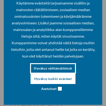
Käytämme evästeitä tarjoamamme sisällön ja
ohjausryhmässä käsiteltävistä aiheista ja 2) valitsemme
mainosten räätälöimiseen, sosiaalisen median
ohjausryhmään väitöskirjatutkijoiden edustajan ja
ominaisuuksien tukemiseen ja kävijämäärämme
varajäsenen. Näin toimittiin myös muiden toimenpiteitä
analysoimiseen. Lisäksi jaamme sosiaalisen median,
vaatineiden aihepiirien osalta.
mainosalan ja analytiikka-alan kumppaneillemme
Palaute ja siihen vastaaminen työotteena
tietoja siitä, miten käytät sivustoamme.
Kumppanimme voivat yhdistää näitä tietoja muihin
Palautteeseen reagoidaan nopeasti, koska pyrimme
tietoihin, joita olet antanut heille tai joita on kerätty,
koordinoimaan pilottia ketterästi. Tämän mahdollistaa muun
kun olet käyttänyt heidän palvelujaan.
muassa oma työroolini DocSoc360°-pilotin kokoaikaisena
koordinaattorina, jonka tehtävänä on hoitaa pilotin asioita ja
Hyväksy välttämättömät
kuunnella niin väitöskirjatutkijoita kuin -ohjaajia. Myös
Hyväksy kaikki evästeet
pilotin taustalla olevassa
Valtakunnallisessa sosiaalityön
yliopistoverkostossa (Sosnet)
tehty yhteistyö luo
Asetukset
edellytyksiä toimivalle vuorovaikutukselle. Pilottimme
vastuullinen johtaja
Merja Laitinen
avaa tarkemmin pilotin