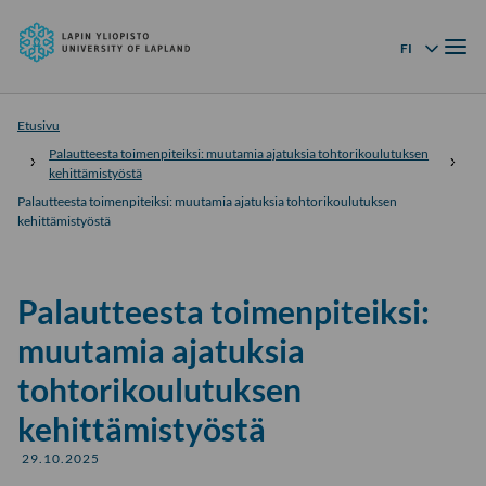
Lapin
Siirry
yliopisto
Valik
suoraan
FI
Kielivalikko
sisältöön
↓
Etusivu
Palautteesta toimenpiteiksi: muutamia ajatuksia tohtorikoulutuksen
kehittämistyöstä
Palautteesta toimenpiteiksi: muutamia ajatuksia tohtorikoulutuksen
kehittämistyöstä
Palautteesta toimenpiteiksi:
muutamia ajatuksia
tohtorikoulutuksen
kehittämistyöstä
29.10.2025