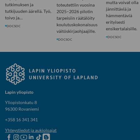
mutta voivat olla
tutkimuksen ja
toteutettiin vuosina
jännittäviä ja
tutkijuuden äärellä. Työ,
2025–2026 pilotin
hämmentäviä
toivo ja…
tarpeisiin räätälöity
erityisesti
koulutuskokonaisuus
DOCSOC
ensikertalaisille.
väitöskirjaohjaajille.
DOCSOC
DOCSOC
Lapin yliopisto
Yliopistonkatu 8
96300 Rovaniemi
+358 16 341 341
Yhteystiedot ja aukioloajat
Lapin
Lapin
Lapin
Lapin
Lapin
Opiskelijaelämää-