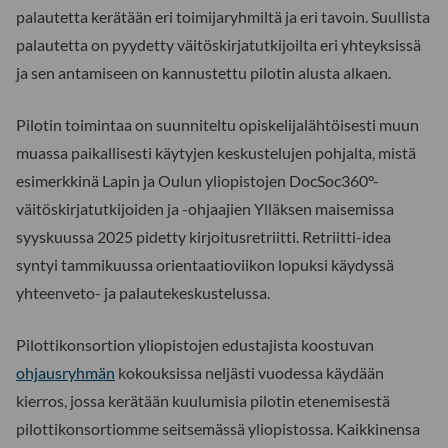
palautetta kerätään eri toimijaryhmiltä ja eri tavoin. Suullista
palautetta on pyydetty väitöskirjatutkijoilta eri yhteyksissä
ja sen antamiseen on kannustettu pilotin alusta alkaen.
Pilotin toimintaa on suunniteltu opiskelijalähtöisesti muun
muassa paikallisesti käytyjen keskustelujen pohjalta, mistä
esimerkkinä Lapin ja Oulun yliopistojen DocSoc360°-
väitöskirjatutkijoiden ja -ohjaajien Ylläksen maisemissa
syyskuussa 2025 pidetty kirjoitusretriitti. Retriitti-idea
syntyi tammikuussa orientaatioviikon lopuksi käydyssä
yhteenveto- ja palautekeskustelussa.
Pilottikonsortion yliopistojen edustajista koostuvan
ohjausryhmän
kokouksissa neljästi vuodessa käydään
kierros, jossa kerätään kuulumisia pilotin etenemisestä
pilottikonsortiomme seitsemässä yliopistossa. Kaikkinensa