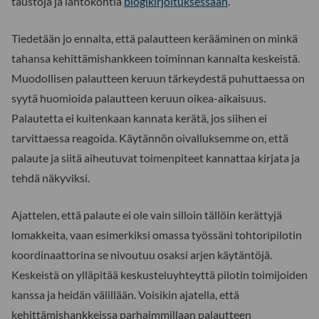
taustoja ja lähtökohtia
blogikirjoituksessaan
.
Tiedetään jo ennalta, että palautteen kerääminen on minkä
tahansa kehittämishankkeen toiminnan kannalta keskeistä.
Muodollisen palautteen keruun tärkeydestä puhuttaessa on
syytä huomioida palautteen keruun oikea-aikaisuus.
Palautetta ei kuitenkaan kannata kerätä, jos siihen ei
tarvittaessa reagoida. Käytännön oivalluksemme on, että
palaute ja siitä aiheutuvat toimenpiteet kannattaa kirjata ja
tehdä näkyviksi.
Ajattelen, että palaute ei ole vain silloin tällöin kerättyjä
lomakkeita, vaan esimerkiksi omassa työssäni tohtoripilotin
koordinaattorina se nivoutuu osaksi arjen käytäntöjä.
Keskeistä on ylläpitää keskusteluyhteyttä pilotin toimijoiden
kanssa ja heidän välillään. Voisikin ajatella, että
kehittämishankkeissa parhaimmillaan palautteen