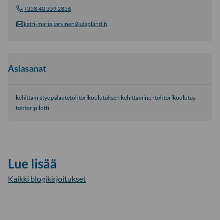
+358 40 359 2856
katri-maria.jarvinen@ulapland.fi
Asiasanat
kehittämistyö
palaute
tohtorikoulutuksen kehittäminen
tohtorikoulutus
tohtoripilotti
Lue lisää
Kaikki blogikirjoitukset