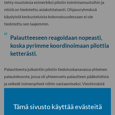
tehty muutoksia esimerkiksi pilotin toimintamuotoihin ja
niistä on tiedotettu asiakohtaisesti. Ohjausryhmässä
käydyistä keskusteluista kokonaisuudessaan ei ole
tiedotettu sen laajemmin.
Palautteeseen reagoidaan nopeasti,
koska pyrimme koordinoimaan pilottia
ketterästi.
Palautteesta julkaistiin pilotin tiedotuskanavassa yhteinen
palautekooste, jossa oli yhteenveto palautteen pääkohdista
ja selkeät toimenpiteet niihin vastaamiseksi. Viestinnästä
kirjasimme palautekoosteeseen liittyen kaksi konkreettista
toimenpidettä, jotka toteutetaan seuraavasta
Tämä sivusto käyttää evästeitä
ohjausryhmäkokouksesta alkaen: 1) laadimme jatkossa
kaikille pilottimme jäsenille avoimen tiivistyksen