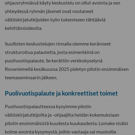
ohjausryhmässä käyty keskustelu on ollut avointa ja sen
yhteydessä ryhmän jäsenet ovat nostaneet
väitöskirjatutkijoiden työn tukemiseen tähtääviä
kehittämisideoita.
Suullisten keskustelujen rinnalla olemme keränneet
strukturoitua palautetta, josta esimerkkinä on
puolivuotispalaute. Se kerättiin verkkokyselynä
Rovaniemellä kesäkuussa 2025 pidetyn pilotin ensimmäisen
teemaseminaarin jälkeen.
Puolivuotispalaute ja konkreettiset toimet
Puolivuotispalautteessa kysyimme pilotin
väitöskirjatutkijoilta ja -ohjaajilta heidän kokemuksiaan
pilotin ensimmäisistä kuudesta kuukaudesta. Lomake sisälsi
kolme avointa kysymystä, joihin vastaaja sai muotoilla