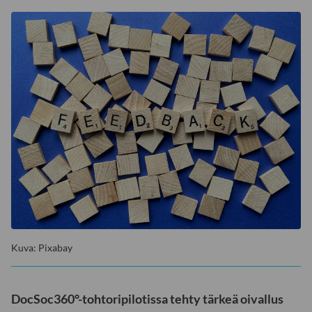
Kuva: Pixabay
DocSoc360°-tohtoripilotissa tehty tärkeä oivallus