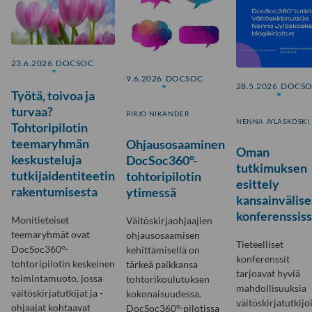
23.6.2026
DOCSOC
9.6.2026
DOCSOC
28.5.2026
DOCS
Työtä, toivoa ja
turvaa?
PIRJO NIKANDER
NENNA JYLÄSKOSKI
Tohtoripilotin
teemaryhmän
Ohjausosaaminen
Oman
keskusteluja
DocSoc360°-
tutkimuksen
tutkijaidentiteetin
tohtoripilotin
esittely
rakentumisesta
ytimessä
kansainvälise
konferenssis
Monitieteiset
Väitöskirjaohjaajien
teemaryhmät ovat
ohjausosaamisen
Tieteelliset
DocSoc360°-
kehittämisellä on
konferenssit
tohtoripilotin keskeinen
tärkeä paikkansa
tarjoavat hyviä
toimintamuoto, jossa
tohtorikoulutuksen
mahdollisuuksia
väitöskirjatutkijat ja -
kokonaisuudessa.
väitöskirjatutkijoi
ohjaajat kohtaavat
DocSoc360°-pilotissa