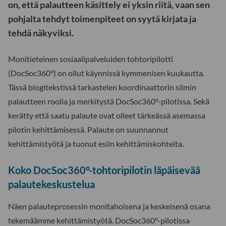
on, että palautteen käsittely ei yksin riitä, vaan sen
pohjalta tehdyt toimenpiteet on syytä kirjata ja
tehdä näkyviksi.
Monitieteinen sosiaalipalveluiden tohtoripilotti
(DocSoc360°) on ollut käynnissä kymmenisen kuukautta.
Tässä blogitekstissä tarkastelen koordinaattorin silmin
palautteen roolia ja merkitystä DocSoc360°-pilotissa. Sekä
kerätty että saatu palaute ovat olleet tärkeässä asemassa
pilotin kehittämisessä. Palaute on suunnannut
kehittämistyötä ja tuonut esiin kehittämiskohteita.
Koko DocSoc360
°
-tohtoripilotin läpäisevää
palautekeskustelua
Näen palauteprosessin monitahoisena ja keskeisenä osana
tekemäämme kehittämistyötä. DocSoc360°-pilotissa