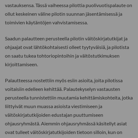
vastauksensa. Tässä vaiheessa pilottia puolivuotispalaute on
ollut keskeinen väline pilotin suunnan jäsentämisessä ja
toimivien käytäntöjen vahvistamisessa.
Saadun palautteen perusteella pilotin väitöskirjatutkijat ja
ohjaajat ovat lähtökohtaisesti olleet tyytyväisiä, ja pilotista
on saatu tukea tohtoriopintoihin ja väitöstutkimuksen
kirjoittamiseen.
Palautteessa nostettiin myös esiin asioita, joita pilotissa
voitaisiin edelleen kehittää. Palautekyselyn vastausten
perusteella tunnistettiin muutamia kehittämiskohteita, jotka
liittyivät muun muassa asioista viestimiseen ja
väitöskirjatutkijoiden edustajan puuttumiseen
ohjausryhmästä. Aiemmin ohjausryhmässä käsitellyt asiat
ovat tulleet väitöskirjatutkijoiden tietoon silloin, kun on