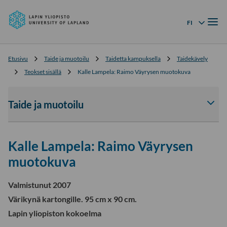
Lapin
Siirry
yliopisto
Valik
suoraan
FI
Kielivalikko
sisältöön
↓
Etusivu
Taide ja muotoilu
Taidetta kampuksella
Taidekävely
Teokset sisällä
Kalle Lampela: Raimo Väyrysen muotokuva
Taide ja muotoilu
Av
tai
sul
Kalle Lampela: Raimo Väyrysen
Tai
ja
muotokuva
muo
-
Valmistunut 2007
osi
Värikynä kartongille. 95 cm x 90 cm.
ala
Lapin yliopiston kokoelma