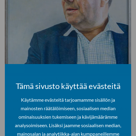
Lapin yliopiston kokoelma, Kalle Lampela: Raimo Väyrysen
Tämä sivusto käyttää evästeitä
muotokuva 2017
Raimo Väyrysen muotokuva poikkeaa perinteisistä
Käytämme evästeitä tarjoamamme sisällön ja
muotokuvista siinä, että malli on esitetty luonnollista kokoa
mainosten räätälöimiseen, sosiaalisen median
suuremmassa mittakaavassa. Muotokuva on lisäksi piirretty
ominaisuuksien tukemiseen ja kävijämäärämme
värikynillä ja se perustuu fotorealistiseen menetelmään,
analysoimiseen. Lisäksi jaamme sosiaalisen median,
jossa Lampela on yhdistänyt perinteisen näköismuotokuvan
mainosalan ja analytiikka-alan kumppaneillemme