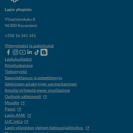
Lapin yliopisto
Yliopistonkatu 8
96300 Rovaniemi
+358 16 341 341
Yhteystiedot ja aukioloajat
Lapin
Lapin
Lapin
Lapin
Lapin
Opiskelijaelämää-
yliopiston
yliopiston
yliopiston
yliopisto
yliopiston
blogi
Laskutustiedot
Facebook
instagram-
Youtube-
Linkedinissä
Tik-
Ilmoituskanava
tili
kanava
tok
Tietopyyntö
Saavutettavuus ja esteettömyys
Sähköisten asiakirjojen varmentaminen
Ilmoita virheestä www-sivuillamme
Outlook-sähköposti
Moodle
Peppi
Lapin AMK
LUC intra
Lapin yliopiston yleinen tietosuojailmoitus