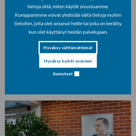
lajityypin digitaalisen aikakauden mahdollisuuksiin, kuten
tietoja siitä, miten käytät sivustoamme.
digitaalisen valokuvan käyttämiseen, sen projisoimiseen ja
Kumppanimme voivat yhdistää näitä tietoja muihin
tietokoneen käyttöön.
tietoihin, joita olet antanut heille tai joita on kerätty,
kun olet käyttänyt heidän palvelujaan.
Kalle Lampela on työskennellyt Lapin yliopiston taiteiden
tiedekunnassa tutkijana, kuvataiteen yliopistonlehtorina ja
Hyväksy välttämättömät
apulaisprofessorina.
Hyväksy kaikki evästeet
Päivitys syyskuu 2022:
Muotokuva on siirtynyt
Asetukset
tilamuutosten yhteydessä yliopiston kirjaston tiloihin
taidekävelyn varrelta.