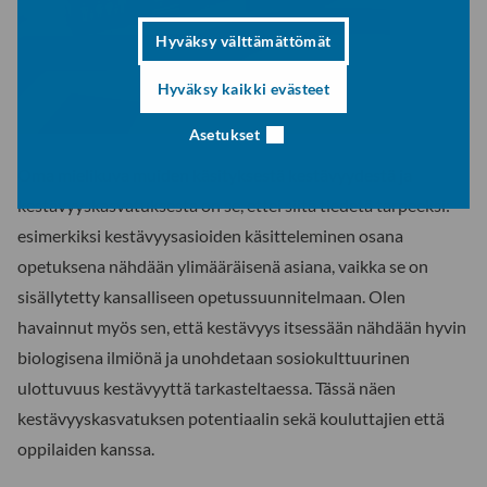
Hyväksy välttämättömät
Hyväksy kaikki evästeet
Asetukset
Oma mielikuva muiden käsityksestä kestävyydestä ja
kestävyyskasvatuksesta on se, ettei siitä tiedetä tarpeeksi:
esimerkiksi kestävyysasioiden käsitteleminen osana
opetuksena nähdään ylimääräisenä asiana, vaikka se on
sisällytetty kansalliseen opetussuunnitelmaan. Olen
havainnut myös sen, että kestävyys itsessään nähdään hyvin
biologisena ilmiönä ja unohdetaan sosiokulttuurinen
ulottuvuus kestävyyttä tarkasteltaessa. Tässä näen
kestävyyskasvatuksen potentiaalin sekä kouluttajien että
oppilaiden kanssa.