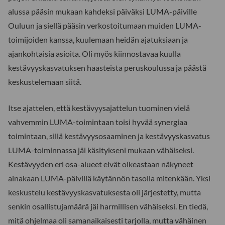
alussa pääsin mukaan kahdeksi päiväksi LUMA-päiville
Ouluun ja siellä pääsin verkostoitumaan muiden LUMA-
toimijoiden kanssa, kuulemaan heidän ajatuksiaan ja
ajankohtaisia asioita. Oli myös kiinnostavaa kuulla
kestävyyskasvatuksen haasteista peruskoulussa ja päästä
keskustelemaan siitä.
Itse ajattelen, että kestävyysajattelun tuominen vielä
vahvemmin LUMA-toimintaan toisi hyvää synergiaa
toimintaan, sillä kestävyysosaaminen ja kestävyyskasvatus
LUMA-toiminnassa jäi käsitykseni mukaan vähäiseksi.
Kestävyyden eri osa-alueet eivät oikeastaan näkyneet
ainakaan LUMA-päivillä käytännön tasolla mitenkään. Yksi
keskustelu kestävyyskasvatuksesta oli järjestetty, mutta
senkin osallistujamäärä jäi harmillisen vähäiseksi. En tiedä,
mitä ohjelmaa oli samanaikaisesti tarjolla, mutta vähäinen