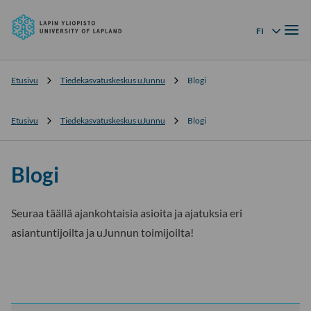
Lapin
Siirry
yliopisto
Valik
suoraan
FI
Kielivalikko
sisältöön
↓
Etusivu
Tiedekasvatuskeskus uJunnu
Blogi
Etusivu
Tiedekasvatuskeskus uJunnu
Blogi
Blogi
Seuraa täällä ajankohtaisia asioita ja ajatuksia eri
asiantuntijoilta ja uJunnun toimijoilta!