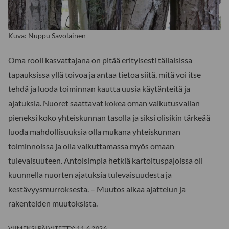
Kuva: Nuppu Savolainen
Oma rooli kasvattajana on pitää erityisesti tällaisissa
tapauksissa yllä toivoa ja antaa tietoa siitä, mitä voi itse
tehdä ja luoda toiminnan kautta uusia käytänteitä ja
ajatuksia. Nuoret saattavat kokea oman vaikutusvallan
pieneksi koko yhteiskunnan tasolla ja siksi olisikin tärkeää
luoda mahdollisuuksia olla mukana yhteiskunnan
toiminnoissa ja olla vaikuttamassa myös omaan
tulevaisuuteen. Antoisimpia hetkiä kartoituspajoissa oli
kuunnella nuorten ajatuksia tulevaisuudesta ja
kestävyysmurroksesta. – Muutos alkaa ajattelun ja
rakenteiden muutoksista.
VIIMEKSI PÄIVITETTY:
11.6.2026