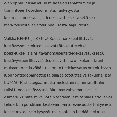
olen oppinut lisää muun muassa eri tapahtumien ja
toimintojen koordinoinnista, hanketyöstä
kokonaisuudessaan ja tiedekasvatuksesta sekä sen
merkityksestä ja valtakunnallisesta laajuudesta.
Vaikka KEMU- ja KEMU-Boost-hankkeet liittyvät
kestävyysmurrokseen ja ovat tätä kautta ehkä
poikkeuksellisia ns. tavanomaisesta tiedekasvatuksesta,
kestävyyteen liittyvää tiedekasvatusta on kokemukseni
mukaan todella vähän. uJunnun tiedekasvatus on toki hyvin
luonnontiedepainotteista, sillä se toteuttaa valtakunnallista
LUMA(TE) strategiaa, mutta mielestäni näihin sisältöihin
tulisi tuoda kestävyysnäkökulmaa vahvemmin esille
esimerkiksi siitä, miksi jotain tehdään ja mitä sillä tiedolla voi
tehdä, kun pohditaan kestävämpää tulevaisuutta. Erityisesti
lapset myös usein kysyvät, miksi jotakin tehdään tai miksi