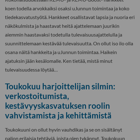
koen todella arvokkaiksi osaksi uJunnun toimintaa ja koko
tiedekasvatustyötä. Hankkeet osallistavat lapsia ja nuoria eri
näkökulmista ja haastavat heitä ajattelemaan juurikin
aiemmin haastavaksi todetulla tulevaisuusajattelulla ja
suunnittelemaan kestävää tulevaisuutta. On ollut iso ilo olla
osana näitä hankkeita ja uJunnun toimintaa. Haikein
ajatuksin jään kesälomalle. Ken tietää, mistä minut
tulevaisuudessa löytää…
Toukokuu harjoittelijan silmin:
verkostoitumista,
kestävyyskasvatuksen roolin
vahvistamista ja kehittämistä
Toukokuuni on ollut hyvin vauhdikas ja se on sisältänyt
paljon erilaisia tehtäviä, joista olen tykännyt. Toukokuun