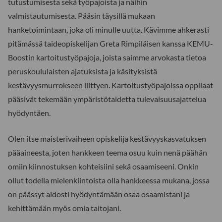
tutustumisesta sekä työpajoista ja näihin
valmistautumisesta. Pääsin täysillä mukaan
hanketoimintaan, joka oli minulle uutta. Kävimme ahkerasti
pitämässä taideopiskelijan Greta Rimpiläisen kanssa KEMU-
Boostin kartoitustyöpajoja, joista saimme arvokasta tietoa
peruskoululaisten ajatuksista ja käsityksistä
kestävyysmurrokseen liittyen. Kartoitustyöpajoissa oppilaat
pääsivät tekemään ympäristötaidetta tulevaisuusajattelua
hyödyntäen.
Olen itse maisterivaiheen opiskelija kestävyyskasvatuksen
pääaineesta, joten hankkeen teema osuu kuin nenä päähän
omiin kiinnostuksen kohteisiini sekä osaamiseeni. Onkin
ollut todella mielenkiintoista olla hankkeessa mukana, jossa
on päässyt aidosti hyödyntämään osaa osaamistani ja
kehittämään myös omia taitojani.