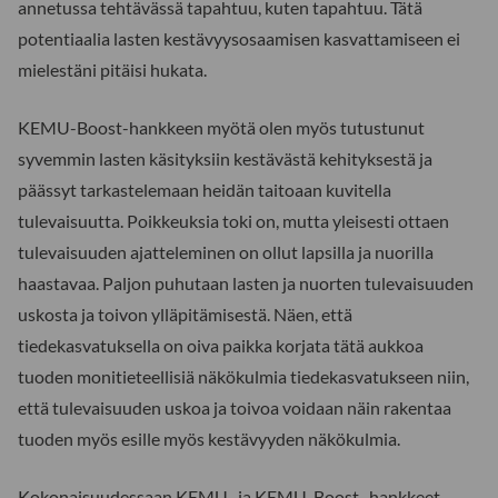
annetussa tehtävässä tapahtuu, kuten tapahtuu. Tätä
potentiaalia lasten kestävyysosaamisen kasvattamiseen ei
mielestäni pitäisi hukata.
KEMU-Boost-hankkeen myötä olen myös tutustunut
syvemmin lasten käsityksiin kestävästä kehityksestä ja
päässyt tarkastelemaan heidän taitoaan kuvitella
tulevaisuutta. Poikkeuksia toki on, mutta yleisesti ottaen
tulevaisuuden ajatteleminen on ollut lapsilla ja nuorilla
haastavaa. Paljon puhutaan lasten ja nuorten tulevaisuuden
uskosta ja toivon ylläpitämisestä. Näen, että
tiedekasvatuksella on oiva paikka korjata tätä aukkoa
tuoden monitieteellisiä näkökulmia tiedekasvatukseen niin,
että tulevaisuuden uskoa ja toivoa voidaan näin rakentaa
tuoden myös esille myös kestävyyden näkökulmia.
Kokonaisuudessaan KEMU- ja KEMU-Boost- hankkeet