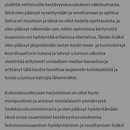
sisältöä nettisivuille kestävyyskasvatuksen näkökulmasta.
Siinä olen päässyt syventymään ja soveltamaan jo opittua
tietoa eri muotoon ja tämä on ollut todella opettavaista, ja
olen päässyt näkemään sen, miten opinnoissa kertynyttä
osaamista voi hyödyntää erilaisissa tilanteissa. Tämän lisäksi
olen päässyt järjestämään lasten kesän tiede- ja luontoleirejä
koordinaattorin tukena ja tehnyt uJunnun ulkoista
viestintää erityisesti sosiaalisen median kanavissa ja
yrittänyt tätä kautta tavoittaa laajemmin kohdeyleisöä ja
tuoda uJunnua katsojia lähemmäksi.
Kokonaisuudessaan harjoitteluni on ollut hyvin
monipuolinen ja antanut monialaisesti ymmärrystä
tiedekasvatustoiminnasta ja olen päässyt hyödyntämään
tässä omaa osaamistani kestävyyskasvatuksesta.
Substanssiosaamisen hyödyntämisen ja soveltamisen lisäksi