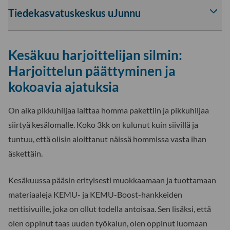
Tiedekasvatuskeskus uJunnu
Av
tai
sul
Kesäkuu harjoittelijan silmin:
Tie
uJu
Harjoittelun päättyminen
ja
-
kokoavia ajatuksia
osi
ala
On aika pikkuhiljaa laittaa homma pakettiin ja pikkuhiljaa
siirtyä kesälomalle. Koko 3kk on kulunut kuin siivillä ja
tuntuu, että olisin aloittanut näissä hommissa vasta ihan
äskettäin.
Kesäkuussa pääsin erityisesti muokkaamaan ja tuottamaan
materiaaleja KEMU- ja KEMU-Boost-hankkeiden
nettisivuille, joka on ollut todella antoisaa. Sen lisäksi, että
olen oppinut taas uuden työkalun, olen oppinut luomaan