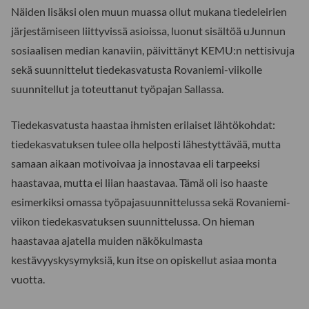
Näiden lisäksi olen muun muassa ollut mukana tiedeleirien
järjestämiseen liittyvissä asioissa, luonut sisältöä uJunnun
sosiaalisen median kanaviin, päivittänyt KEMU:n nettisivuja
sekä suunnittelut tiedekasvatusta Rovaniemi-viikolle
suunnitellut ja toteuttanut työpajan Sallassa.
Tiedekasvatusta haastaa ihmisten erilaiset lähtökohdat:
tiedekasvatuksen tulee olla helposti lähestyttävää, mutta
samaan aikaan motivoivaa ja innostavaa eli tarpeeksi
haastavaa, mutta ei liian haastavaa. Tämä oli iso haaste
esimerkiksi omassa työpajasuunnittelussa sekä Rovaniemi-
viikon tiedekasvatuksen suunnittelussa. On hieman
haastavaa ajatella muiden näkökulmasta
kestävyyskysymyksiä, kun itse on opiskellut asiaa monta
vuotta.