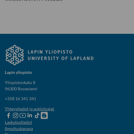
Lapin yliopisto
Yliopistonkatu 8
96300 Rovaniemi
+358 16 341 341
Yhteystiedot ja aukioloajat
Lapin
Lapin
Lapin
Lapin
Lapin
Opiskelijaelämää-
yliopiston
yliopiston
yliopiston
yliopisto
yliopiston
blogi
Laskutustiedot
Facebook
instagram-
Youtube-
Linkedinissä
Tik-
Ilmoituskanava
tili
kanava
tok