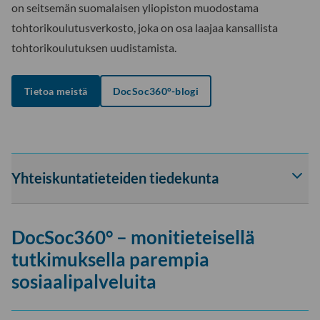
on seitsemän suomalaisen yliopiston muodostama
tohtorikoulutusverkosto, joka on osa laajaa kansallista
tohtorikoulutuksen uudistamista.
Tietoa meistä
DocSoc360°-blogi
Yhteiskuntatieteiden tiedekunta
Av
tai
sul
DocSoc360° – monitieteisellä
Yht
tie
tutkimuksella parempia
-
sosiaalipalveluita
osi
ala