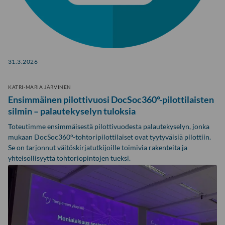
31.3.2026
KATRI-MARIA JÄRVINEN
Ensimmäinen pilottivuosi DocSoc360°-pilottilaisten
silmin – palautekyselyn tuloksia
Toteutimme ensimmäisestä pilottivuodesta palautekyselyn, jonka
mukaan DocSoc360°-tohtoripilottilaiset ovat tyytyväisiä pilottiin.
Se on tarjonnut väitöskirjatutkijoille toimivia rakenteita ja
yhteisöllisyyttä tohtoriopintojen tueksi.