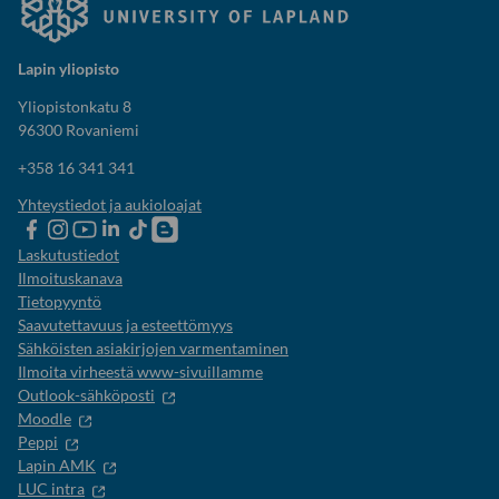
Lapin yliopisto
Yliopistonkatu 8
96300 Rovaniemi
+358 16 341 341
Yhteystiedot ja aukioloajat
Lapin
Lapin
Lapin
Lapin
Lapin
Opiskelijaelämää-
yliopiston
yliopiston
yliopiston
yliopisto
yliopiston
blogi
Laskutustiedot
Facebook
instagram-
Youtube-
Linkedinissä
Tik-
Ilmoituskanava
tili
kanava
tok
Tietopyyntö
Saavutettavuus ja esteettömyys
Sähköisten asiakirjojen varmentaminen
Ilmoita virheestä www-sivuillamme
Outlook-sähköposti
Moodle
Peppi
Lapin AMK
LUC intra