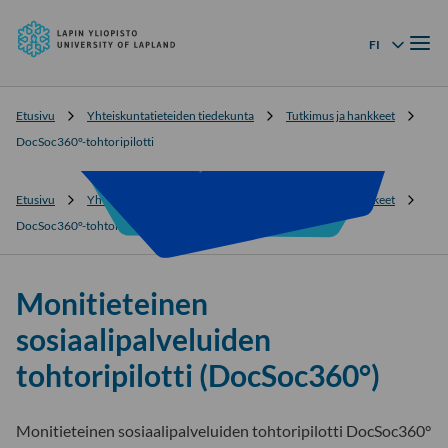
Lapin
Siirry
yliopisto
Valik
suoraan
FI
Kielivalikko
sisältöön
↓
Etusivu
Yhteiskuntatieteiden tiedekunta
Tutkimus ja hankkeet
DocSoc360°-tohtoripilotti
Etusivu
Yhteiskuntatieteiden tiedekunta
Tutkimus ja hankkeet
DocSoc360°-tohtoripilotti
Monitieteinen
sosiaalipalveluiden
tohtoripilotti (DocSoc360°)
Monitieteinen sosiaalipalveluiden tohtoripilotti DocSoc360°