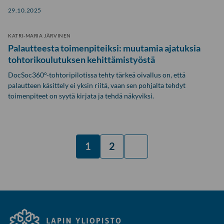
29.10.2025
KATRI-MARIA JÄRVINEN
Palautteesta toimenpiteiksi: muutamia ajatuksia
tohtorikoulutuksen kehittämistyöstä
DocSoc360°-tohtoripilotissa tehty tärkeä oivallus on, että
palautteen käsittely ei yksin riitä, vaan sen pohjalta tehdyt
toimenpiteet on syytä kirjata ja tehdä näkyviksi.
Blogien
1
2
Sivu
Sivu
Seuraava
selaus
sivu