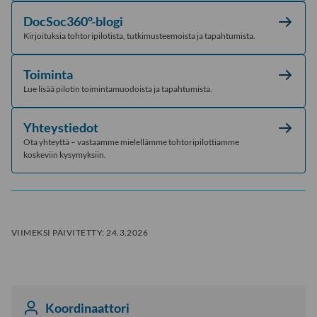
DocSoc360°-blogi
Kirjoituksia tohtoripilotista, tutkimusteemoista ja tapahtumista.
Toiminta
Lue lisää pilotin toimintamuodoista ja tapahtumista.
Yhteystiedot
Ota yhteyttä – vastaamme mielellämme tohtoripilottiamme
koskeviin kysymyksiin.
VIIMEKSI PÄIVITETTY:
24.3.2026
Koordinaattori