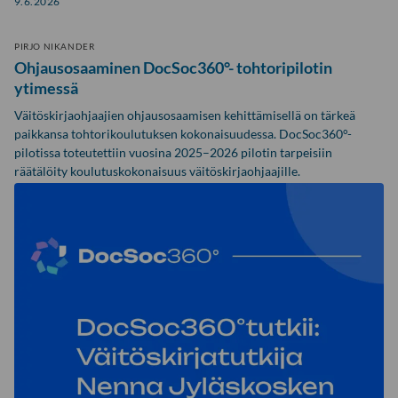
9.6.2026
PIRJO NIKANDER
Ohjausosaaminen DocSoc360°- tohtoripilotin
ytimessä
Väitöskirjaohjaajien ohjausosaamisen kehittämisellä on tärkeä
paikkansa tohtorikoulutuksen kokonaisuudessa. DocSoc360°-
pilotissa toteutettiin vuosina 2025–2026 pilotin tarpeisiin
räätälöity koulutuskokonaisuus väitöskirjaohjaajille.