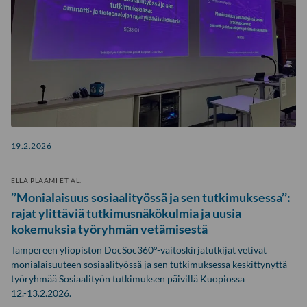
19.2.2026
ELLA PLAAMI ET AL.
’’Monialaisuus sosiaalityössä ja sen tutkimuksessa’’:
rajat ylittäviä tutkimusnäkökulmia ja uusia
kokemuksia työryhmän vetämisestä
Tampereen yliopiston DocSoc360°-väitöskirjatutkijat vetivät
monialaisuuteen sosiaalityössä ja sen tutkimuksessa keskittynyttä
työryhmää Sosiaalityön tutkimuksen päivillä Kuopiossa
12.-13.2.2026.