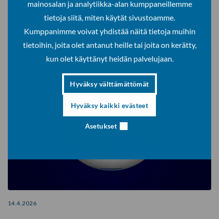
Framtidstro för unga genom fritidsaktiviteter och
mainosalan ja analytiikka-alan kumppaneillemme
hopp
tietoja siitä, miten käytät sivustoamme.
Ungas tro på framtiden minskar i hög grad. Hur hänger ungas fritid,
Kumppanimme voivat yhdistää näitä tietoja muihin
välmående och hopp ihop?
tietoihin, joita olet antanut heille tai joita on kerätty,
kun olet käyttänyt heidän palvelujaan.
Hyväksy välttämättömät
Hyväksy kaikki evästeet
Asetukset
14.4.2026