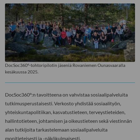
DocSoc360°-tohtoripilotin jäseniä Rovaniemen Ounasvaaralla
kesäkuussa 2025.
DocSoc360°:n tavoitteena on vahvistaa sosiaalipalveluita
tutkimusperustaisesti. Verkosto yhdistää sosiaalityön,
yhteiskuntapolitiikan, kasvatustieteen, terveystieteiden,
hallintotieteen, johtamisen ja oikeustieteen sekä viestinnän
alan tutkijoita tarkastelemaan sosiaalipalveluita
monitieteisesti ja -näkökulmaisesti.