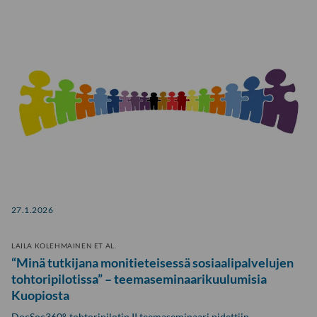
27.1.2026
LAILA KOLEHMAINEN ET AL.
“Minä tutkijana monitieteisessä sosiaalipalvelujen
tohtoripilotissa” – teemaseminaarikuulumisia
Kuopiosta
DocSoc360°-tohtoripilotin II teemaseminaari pidettiin