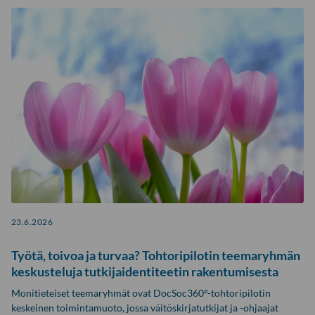
Osumalistaus
23.6.2026
Työtä, toivoa ja turvaa? Tohtoripilotin teemaryhmän
keskusteluja tutkijaidentiteetin rakentumisesta
Monitieteiset teemaryhmät ovat DocSoc360°-tohtoripilotin
keskeinen toimintamuoto, jossa väitöskirjatutkijat ja -ohjaajat