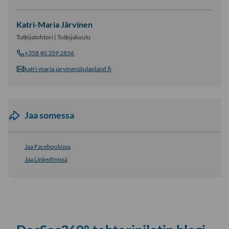
Katri-Maria Järvinen
Tutkijatohtori | Tutkijakoulu
+358 40 359 2856
katri-maria.jarvinen@ulapland.fi
Jaa somessa
Jaa Facebookissa
Jaa LinkedInissä