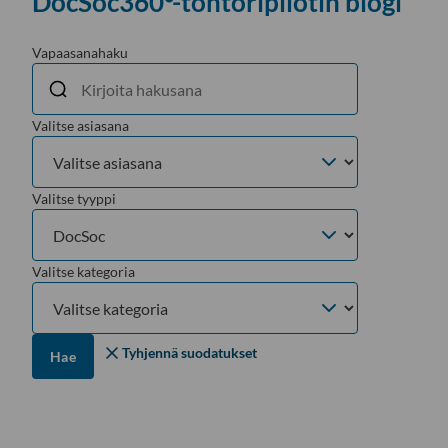
DocSoc360°-tohtoripilotin blogi
Vapaasanahaku
Valitse asiasana
Valitse tyyppi
Valitse kategoria
Tyhjennä suodatukset
Hae