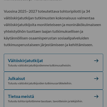
Vuosina 2025–2027 toteutettava tohtoripilotti ja 34
väitöskirjatutkijan tutkimusten kokonaisuus valmentaa
väitöskirjatutkijoita monitieteiseen ja moninäkökulmaiseen
yhteistyöhön tuottaen laajan tutkimuksellisen ja
käytännöllisen osaamisperustan sosiaalipalveluiden
tutkimusperustaiseen järjestämiseen ja kehittämiseen.
Väitöskirjatutkijat
Tutustu väitöskirjatutkijoidemme tutkimusaiheisiin.
Julkaisut
Tutustu väitöskirjatutkijoiden tutkimusartikkeleihin.
Tietoa meistä
Tutustu tohtoripilottimme taustaan, tavoitteisiin ja tekijöihin.