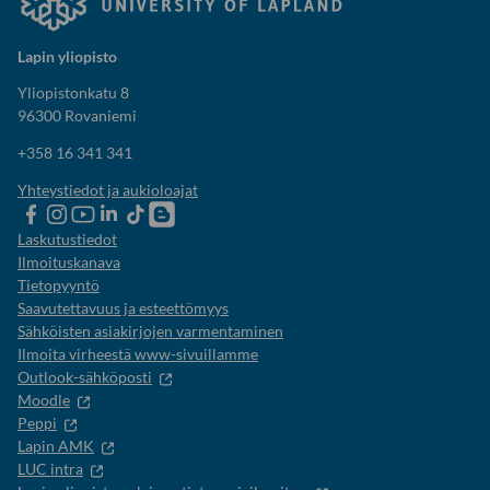
Lapin yliopisto
Yliopistonkatu 8
96300 Rovaniemi
+358 16 341 341
Yhteystiedot ja aukioloajat
Lapin
Lapin
Lapin
Lapin
Lapin
Opiskelijaelämää-
yliopiston
yliopiston
yliopiston
yliopisto
yliopiston
blogi
Laskutustiedot
Facebook
instagram-
Youtube-
Linkedinissä
Tik-
Ilmoituskanava
tili
kanava
tok
Tietopyyntö
Saavutettavuus ja esteettömyys
Sähköisten asiakirjojen varmentaminen
Ilmoita virheestä www-sivuillamme
Outlook-sähköposti
Moodle
Peppi
Lapin AMK
LUC intra