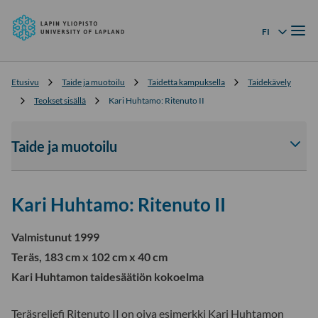
Lapin
Siirry
yliopisto
Valik
suoraan
FI
Kielivalikko
sisältöön
↓
Etusivu
Taide ja muotoilu
Taidetta kampuksella
Taidekävely
Teokset sisällä
Kari Huhtamo: Ritenuto II
Taide ja muotoilu
Av
tai
sul
Kari Huhtamo: Ritenuto II
Tai
ja
muo
Valmistunut 1999
-
Teräs, 183 cm x 102 cm x 40 cm
osi
Kari Huhtamon taidesäätiön kokoelma
ala
Teräsreliefi Ritenuto II on oiva esimerkki Kari Huhtamon