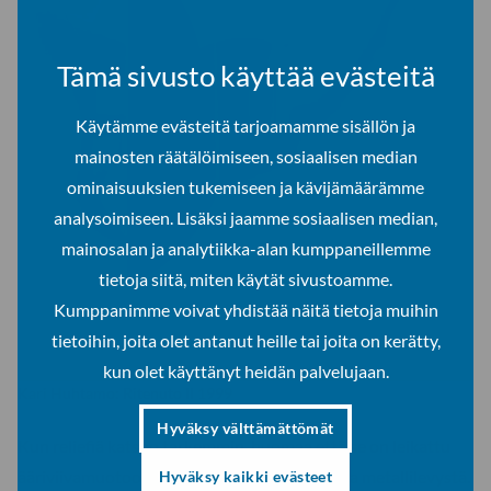
Tämä sivusto käyttää evästeitä
Käytämme evästeitä tarjoamamme sisällön ja
mainosten räätälöimiseen, sosiaalisen median
ominaisuuksien tukemiseen ja kävijämäärämme
analysoimiseen. Lisäksi jaamme sosiaalisen median,
mainosalan ja analytiikka-alan kumppaneillemme
tietoja siitä, miten käytät sivustoamme.
Kumppanimme voivat yhdistää näitä tietoja muihin
tietoihin, joita olet antanut heille tai joita on kerätty,
kun olet käyttänyt heidän palvelujaan.
Kari Huhtamo: Ritenuto II 1999
Hyväksy välttämättömät
Kun reliefiä katsoo tarkemmin, huomaa että se on leikattu
ääriviivamuotoon ja taiteltu yhdestä ainoasta metallilevystä.
Hyväksy kaikki evästeet