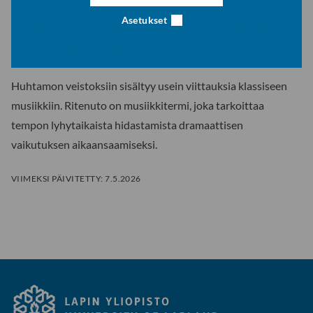
Teoksen matala kolmiulotteisuus ja kaikki heijastukset, jotka
Asetukset
muuttuvat katsojan liikkeiden mukana, tekee siitä jotakin
verrattomasti enemmän kuin osiensa summa.
Huhtamon veistoksiin sisältyy usein viittauksia klassiseen
musiikkiin. Ritenuto on musiikkitermi, joka tarkoittaa
tempon lyhytaikaista hidastamista dramaattisen
vaikutuksen aikaansaamiseksi.
VIIMEKSI PÄIVITETTY:
7.5.2026