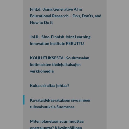
s
FinEd: Using Generative AI in
u
Educational Research – Do’s, Don’ts, and
l
How to Do It
j
e
JoLII - Sino-Finnish Joint Learning
E
Innovation Institute PERUTTU
s
i
KOULUTUKSESTA. Koulutusalan
s
kotimaisten tiedejulkaisujen
e
verkkomedia
m
i
Kuka uskaltaa johtaa?
n
a
Kuvataidekasvatuksen sivuaineen
a
tulevaisuuksia Suomessa
r
i
-
Miten planetaarisuus muuttaa
opettajuutta? Käytännöllinen
o