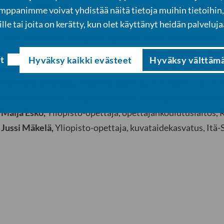
Annamari Manninen
, Yliopiston lehtori, kuvataidekasvat
panimme voivat yhdistää näitä tietoja muihin tietoihin, 
Yliopisto
ille tai joita on kerätty, kun olet käyttänyt heidän palveluja
Tea Tuiskuvaara
, Yliopisto-opettaja, kuvataidekasvatus, 
Leena Knif,
Kuvataiteen didaktiikan Yliopistolehtori, kuv
t
Hyväksy kaikki evästeet
Hyväksy välttäm
Johan Vikström,
Yliopisto-opettaja, kuvataiteen didakti
Olli-Pekka Kangas,
Yliopisto-opettaja, kuvataide, Turun Y
Mikko Snellman,
Yliopiston lehtori, opettajankoulutuslai
Maija Esko,
Yliopisto-opettaja, opettajankoulutuslaitos,
Jussi Mäkelä,
Yliopisto-opettaja, kuvataidekasvatus, Itä