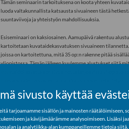
Tämän seminaarin tarkoituksena on koota yhteen kuvataid
luoda valtakunnallista katsausta sivuaineen tästä hetkes
suuntaviivoja ja yhteistyön mahdollisuuksia.
Esiseminaari on kaksiosainen. Aamupäivä rakentuu alustus
kartoitetaan kuvataidekasvatuksen sivuaineen tilannetta
joissa on kartoitettuna, mitä 35 op:n rakenne pitää sisällä
yliopistossa. Tämän jälkeen kuulemme alustukset siitä mit
kuvataidekasvatuksen sivuainetta tarjoavissa yliopistoiss
tulevaisuuden visioiden ja mahdollisuuksien kehittelyyn 
mä sivusto käyttää eväste
Esiseminaarin järjestäjät ja puhujat:
tä tarjoamamme sisällön ja mainosten räätälöimiseen, s
Heidi Fast
, Yliopiston lehtori, kuvataidekasvatus, Aalto Y
tukemiseen ja kävijämäärämme analysoimiseen. Lisäksi ja
Tomi Slotte Dufva
, Yliopiston lehtori, kuvataidekasvatus,
osalan ja analytiikka-alan kumppaneillemme tietoja siitä,