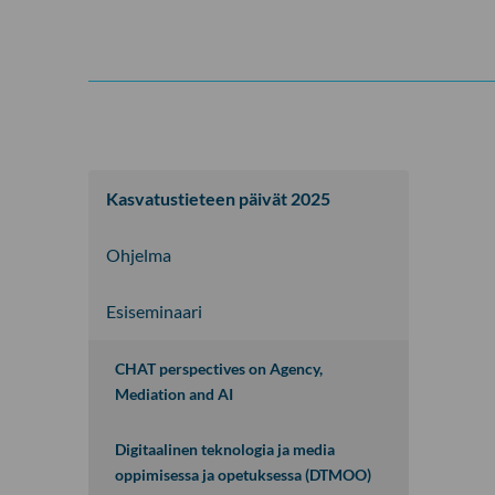
Kasvatustieteen päivät 2025
Ohjelma
Esiseminaari
A
v
CHAT perspectives on Agency,
a
Mediation and AI
a
t
Digitaalinen teknologia ja media
a
oppimisessa ja opetuksessa (DTMOO)
i