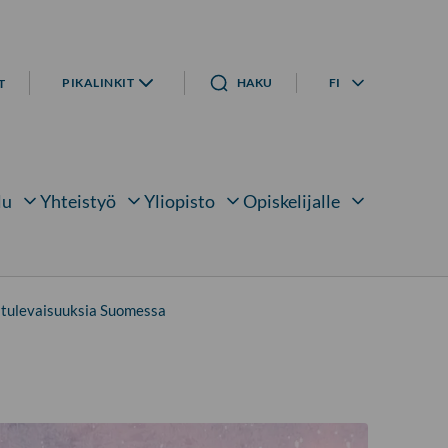
PIKALINKIT
HAKU
FI
T
Kielivalikko
lu
Yhteistyö
Yliopisto
Opiskelijalle
lle
alavalikko kohteelle
Avaa alavalikko kohteelle
Avaa alavalikko kohteelle
Avaa alavalikko ko
 tulevaisuuksia Suomessa