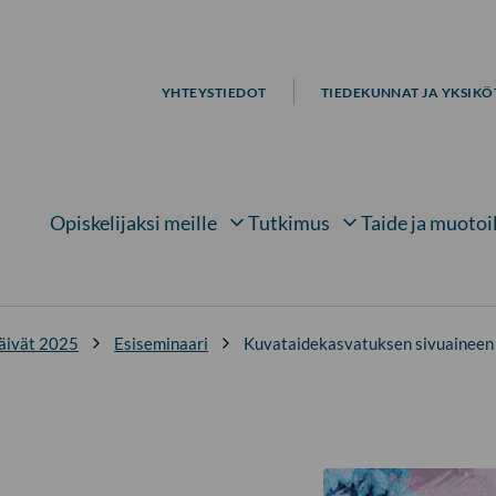
YHTEYSTIEDOT
TIEDEKUNNAT JA YKSIKÖ
Opiskelijaksi meille
Tutkimus
Taide ja muotoi
Avaa alavalikko kohteelle
Avaa alavalikko kohtee
Avaa 
äivät 2025
Esiseminaari
Kuvataidekasvatuksen sivuaineen