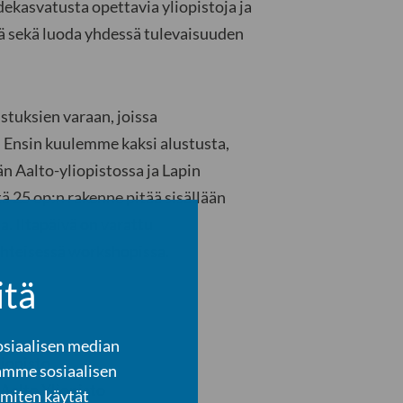
ekasvatusta opettavia yliopistoja ja
tä sekä luoda yhdessä tulevaisuuden
tuksien varaan, joissa
. Ensin kuulemme kaksi alustusta,
än Aalto-yliopistossa ja Lapin
ä 25 op:n rakenne pitää sisällään
a. Iltapäivä on varattu
yhteisessä workshopissa.
itä
osiaalisen median
liopisto
amme sosiaalisen
 Aalto Yliopisto
 miten käytät