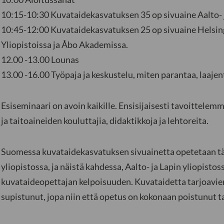
10:15-10:30 Kuvataidekasvatuksen 35 op sivuaine Aalto- j
10:45-12:00 Kuvataidekasvatuksen 25 op sivuaine Helsin
Yliopistoissa ja Åbo Akademissa.
12.00 -13.00 Lounas
13.00 -16.00 Työpaja ja keskustelu, miten parantaa, laajen
Esiseminaari on avoin kaikille. Ensisijaisesti tavoittelem
ja taitoaineiden kouluttajia, didaktikkoja ja lehtoreita.
Suomessa kuvataidekasvatuksen sivuainetta opetetaan tä
yliopistossa, ja näistä kahdessa, Aalto- ja Lapin yliopistos
kuvataideopettajan kelpoisuuden. Kuvataidetta tarjoavien
supistunut, jopa niin että opetus on kokonaan poistunut t