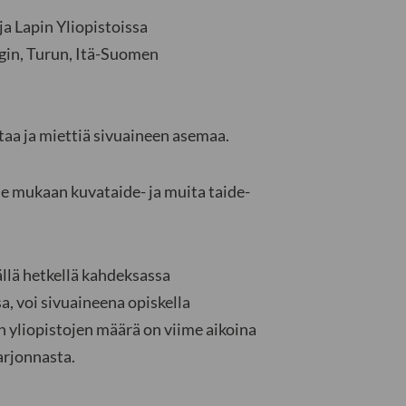
a Lapin Yliopistoissa
gin, Turun, Itä-Suomen
taa ja miettiä sivuaineen asemaa.
me mukaan kuvataide- ja muita taide-
llä hetkellä kahdeksassa
sa, voi sivuaineena opiskella
 yliopistojen määrä on viime aikoina
arjonnasta.