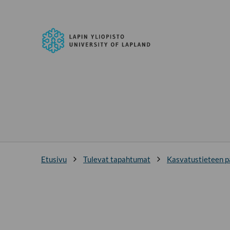
Siirry
suoraan
Lapin
sisältöön
yliopisto
↓
Etusivu
Tulevat tapahtumat
Kasvatustieteen p