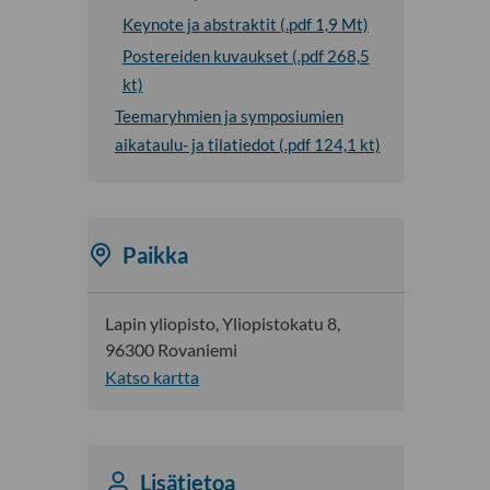
m
Keynote ja abstraktit (.pdf 1,9 Mt)
j
ä
e
Postereiden kuvaukset (.pdf 268,5
t
N
kt)
j
ä
a
Teemaryhmien ja symposiumien
y
s
aikataulu- ja tilatiedot (.pdf 124,1 kt)
t
y
t
m
e
p
l
o
Paikka
y
s
-
i
o
u
Lapin yliopisto, Yliopistokatu 8,
s
m
96300 Rovaniemi
i
i
Katso kartta
o
t
n
-
a
o
l
Lisätietoa
s