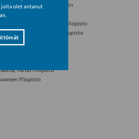
us, Taiteiden Tiedekunta, Lapin
joita olet antanut
an.
Taiteiden Tiedekunta, Lapin Yliopisto
ataidekasvatus, Helsingin Yliopisto
ättömät
ikka, Åbo Akademi Vaasa
liopisto
tos, Rauma, Turun Yliopisto
 Rauma, Turun Yliopisto
-Suomen Yliopisto