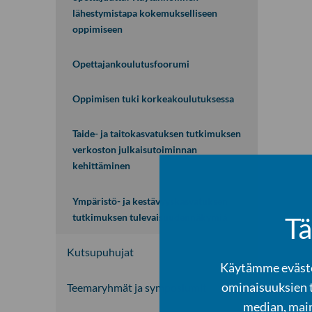
lähestymistapa kokemukselliseen
s
oppimiseen
i
o
n
Opettajankoulutusfoorumi
a
l
Oppimisen tuki korkeakoulutuksessa
a
v
Taide- ja taitokasvatuksen tutkimuksen
a
verkoston julkaisutoiminnan
l
kehittäminen
i
k
Ympäristö- ja kestävyyskasvatuksen
k
tutkimuksen tulevaisuudennäkymiä
Tä
o
Kutsupuhujat
Käytämme evästei
ominaisuuksien 
Teemaryhmät ja symposiumit
A
median, main
v