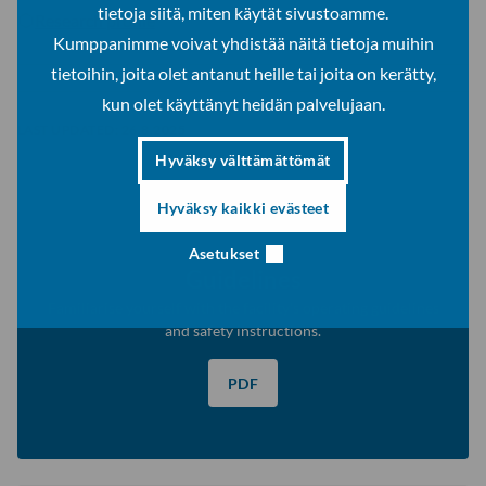
tietoja siitä, miten käytät sivustoamme.
Research profile
Kumppanimme voivat yhdistää näitä tietoja muihin
tietoihin, joita olet antanut heille tai joita on kerätty,
kun olet käyttänyt heidän palvelujaan.
LAST UPDATED:
26.8.2025
Hyväksy välttämättömät
Hyväksy kaikki evästeet
Asetukset
Guidelines
Familiarise yourself with the facility’s operating guidelines
and safety instructions.
PDF