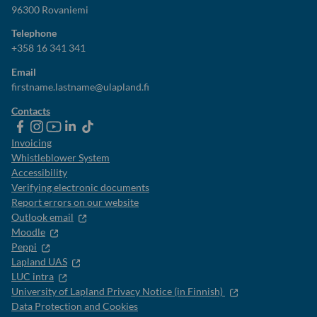
96300 Rovaniemi
Telephone
+358 16 341 341
Email
firstname.lastname@ulapland.fi
Contacts
ulapland
universityoflapland
ulapland
University
ulapland
of
Invoicing
Lapland
Whistleblower System
Accessibility
Verifying electronic documents
Report errors on our website
Outlook email
Moodle
Peppi
Lapland UAS
LUC intra
University of Lapland Privacy Notice (in Finnish)
Data Protection and Cookies