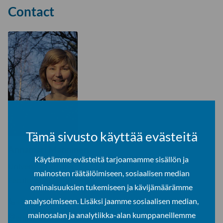
Contact
Tämä sivusto käyttää evästeitä
Annamari Manninen
Käytämme evästeitä tarjoamamme sisällön ja
University Lecturer
mainosten räätälöimiseen, sosiaalisen median
Faculty of Art and Design
ominaisuuksien tukemiseen ja kävijämäärämme
analysoimiseen. Lisäksi jaamme sosiaalisen median,
+358 40 484 4368
mainosalan ja analytiikka-alan kumppaneillemme
annamari.manninen@ulapland.fi