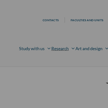
CONTACTS
FACULTIES AND UNITS
Study with us
Research
Art and design
Open submenu for
Open submenu for
Open su