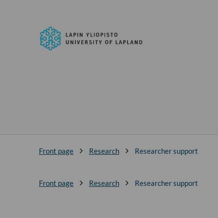
Skip to
content
↓
University
of
Lapland
Front page
Research
Researcher support
Front page
Research
Researcher support