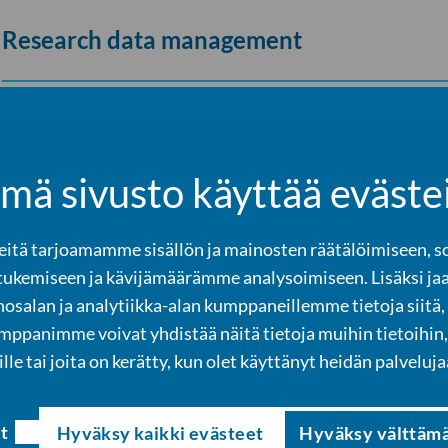
Research data management
Ethical review
mä sivusto käyttää eväste
Research ethics support
tä tarjoamamme sisällön ja mainosten räätälöimiseen, s
tukemiseen ja kävijämäärämme analysoimiseen. Lisäksi ja
Publishing and editing
osalan ja analytiikka-alan kumppaneillemme tietoja siitä,
panimme voivat yhdistää näitä tietoja muihin tietoihin, 
ille tai joita on kerätty, kun olet käyttänyt heidän palveluja
Research impact and visibility
t
Hyväksy kaikki evästeet
Hyväksy välttäm
Internationalisation services