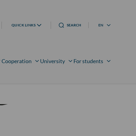
QUICK LINKS
SEARCH
EN
Language menu
Cooperation
University
For students
bmenu for
Open submenu for
Open submenu for
Open submenu for