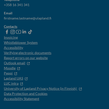
+358 16 341 341
Email
firstname.lastname@ulapland.fi
Contacts
ulapland
universityoflapland
ulapland
University
ulapland
of
Invoicing
Lapland
Whistleblower System
Accessibility
Verifying electronic documents
Report errors on our website
Outlook email
Moodle
Peppi
Lapland UAS
LUC intra
University of Lapland Privacy Notice (in Finnish)
Data Protection and Cookies
Accessibility Statement