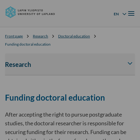
University
Skip to
of
Menu
content
↓
EN
Language menu
Lapland
Front page
Research
Doctoral education
Funding doctoral education
Research
Av
tai
sul
Res
-
Funding doctoral education
osi
ala
After accepting the right to pursue postgraduate
studies, the doctoral researcher is responsible for
securing funding for their research. Funding can be