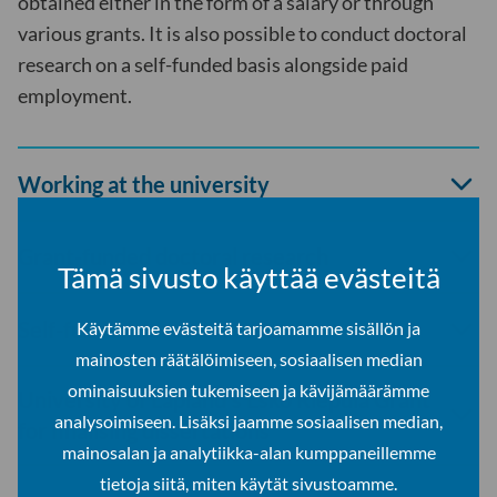
obtained either in the form of a salary or through
various grants. It is also possible to conduct doctoral
research on a self-funded basis alongside paid
employment.
Open
Working at the university
accord
Open
Grant-funded doctoral research
Tämä sivusto käyttää evästeitä
accord
Open
Self-funded doctoral research
Käytämme evästeitä tarjoamamme sisällön ja
accord
mainosten räätälöimiseen, sosiaalisen median
ominaisuuksien tukemiseen ja kävijämäärämme
University of Lapland's Esko Riepula Grant
Open
analysoimiseen. Lisäksi jaamme sosiaalisen median,
for finalising dissertations
accord
mainosalan ja analytiikka-alan kumppaneillemme
tietoja siitä, miten käytät sivustoamme.