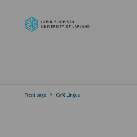
Skip to
content
↓
University
of
Lapland
Front page
Café Lingua