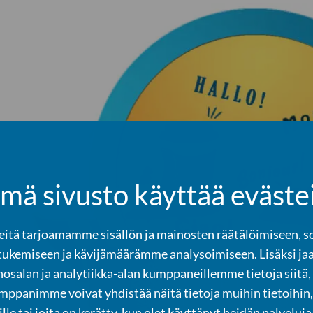
mä sivusto käyttää eväste
tä tarjoamamme sisällön ja mainosten räätälöimiseen, s
tukemiseen ja kävijämäärämme analysoimiseen. Lisäksi ja
osalan ja analytiikka-alan kumppaneillemme tietoja siitä,
panimme voivat yhdistää näitä tietoja muihin tietoihin, 
ille tai joita on kerätty, kun olet käyttänyt heidän palveluja