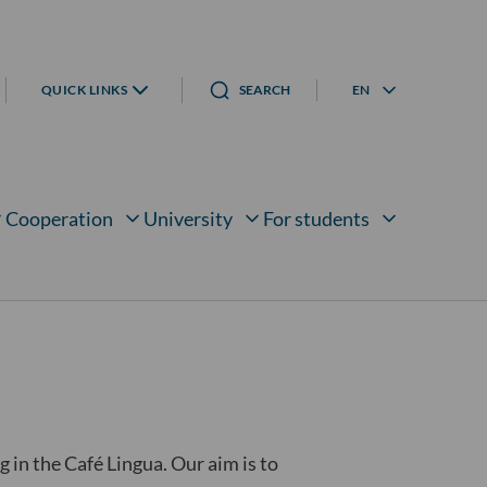
QUICK LINKS
SEARCH
EN
Language menu
Cooperation
University
For students
bmenu for
Open submenu for
Open submenu for
Open submenu for
in the Café Lingua. Our aim is to