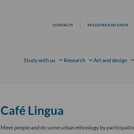
CONTACTS
FACULTIES AND UNITS
Study with us
Research
Art and design
Open submenu for
Open submenu for
Open su
Café Lingua
Meet people and do some urban ethnology by participating 