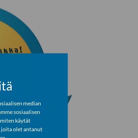
itä
osiaalisen median
amme sosiaalisen
 miten käytät
joita olet antanut
an.