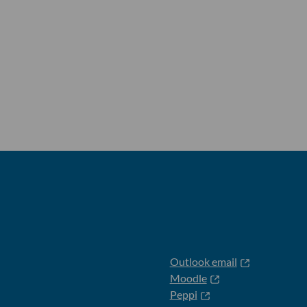
Outlook email
Moodle
Peppi