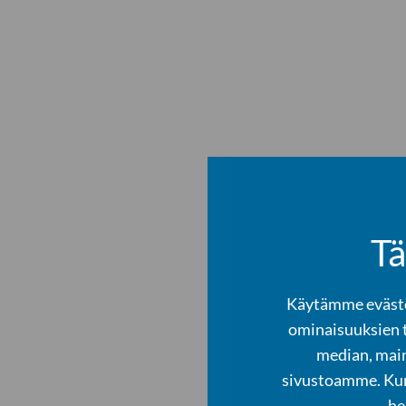
Tä
Käytämme evästei
ominaisuuksien 
median, main
sivustoamme. Kump
he