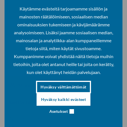
Käytämme evästeitä tarjoamamme sisällön ja
Lovisa
mainosten räätälöimiseen, sosiaalisen median
ominaisuuksien tukemiseen ja kävijämäärämme
analysoimiseen. Lisäksi jaamme sosiaalisen median,
Share on social media
mainosalan ja analytiikka-alan kumppaneillemme
tietoja siitä, miten käytät sivustoamme.
Share on Facebook
Kumppanimme voivat yhdistää näitä tietoja muihin
Share on LinkedIn
tietoihin, joita olet antanut heille tai joita on kerätty,
kun olet käyttänyt heidän palvelujaan.
More information
Hyväksy välttämättömät
Hyväksy kaikki evästeet
Sari Lindblom
Vice-Rector
Asetukset
+358 40 527 8746