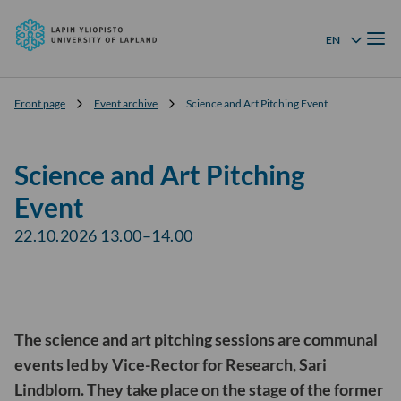
University
Skip to
of
Menu
content
↓
EN
Language menu
Lapland
Front page
Event archive
Science and Art Pitching Event
Science and Art Pitching
Event
22.10.2026 13.00–14.00
The science and art pitching sessions are communal
events led by Vice-Rector for Research, Sari
Lindblom. They take place on the stage of the former