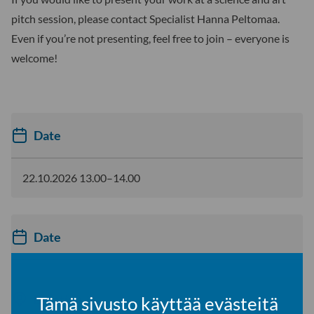
pitch session, please contact Specialist Hanna Peltomaa.
Even if you’re not presenting, feel free to join – everyone is
welcome!
Date
22.10.2026 13.00–14.00
Date
Location
Tämä sivusto käyttää evästeitä