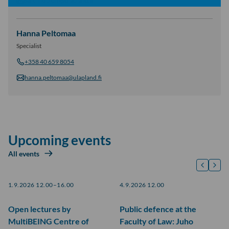
sari.lindblom@ulapland.fi
Hanna Peltomaa
Specialist
+358 40 659 8054
hanna.peltomaa@ulapland.fi
Upcoming events
All events
1.9.2026 12.00–16.00
4.9.2026 12.00
Open lectures by
Public defence at the
MultiBEING Centre of
Faculty of Law: Juho