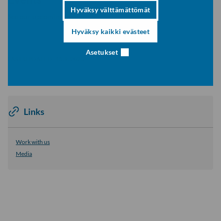
Hyväksy välttämättömät
See our upcoming events.
Hyväksy kaikki evästeet
Asetukset
LAST UPDATED:
15.9.2025
Links
Work with us
Media