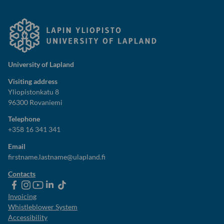
University of Lapland
Visiting address
Yliopistonkatu 8
96300 Rovaniemi
Telephone
+358 16 341 341
Email
firstname.lastname@ulapland.fi
Contacts
ulapland
universityoflapland
ulapland
University
ulapland
of
Invoicing
Lapland
Whistleblower System
Accessibility