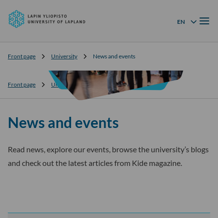
University
Skip to
of
Menu
content
↓
EN
Language menu
Lapland
Front page
University
News and events
Front page
University
News and events
News and events
Read news, explore our events, browse the university’s blogs
and check out the latest articles from Kide magazine.