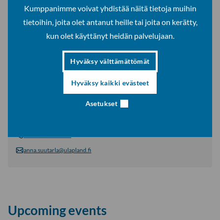
Lisätietoa
Kumppanimme voivat yhdistää näitä tietoja muihin
tietoihin, joita olet antanut heille tai joita on kerätty,
Tiina Leppänen
kun olet käyttänyt heidän palvelujaan.
Administrative Manager | Administration and Personnel Services
Hyväksy välttämättömät
+358 40 484 4344
tiina.leppanen@ulapland.fi
Hyväksy kaikki evästeet
Asetukset
Anna Suutarla
Administrative Secretary | Administration and Personnel Services
+358 40 191 3085
anna.suutarla@ulapland.fi
Upcoming events