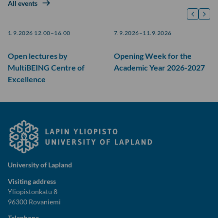
All events
1.9.2026 12.00–16.00
7.9.2026–11.9.2026
Open lectures by
Opening Week for the
MultiBEING Centre of
Academic Year 2026-2027
Excellence
University of Lapland
Visiting address
Yliopistonkatu 8
96300 Rovaniemi
Telephone