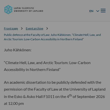
University
Skip to
of
Menu
content
↓
EN
Language menu
Lapland
Front page
Event archive
Public defence at the Faculty of Law: Juho Kähkönen, “Climate Hell, Law, and
Arctic Tourism: Low-Carbon Accessibility in Northern Finland”
Juho Kähkönen:
“Climate Hell, Law, and Arctic Tourism: Low-Carbon
Accessibility in Northern Finland”
An academic dissertation to be publicly defended with the
permission of the Faculty of Law at the University of Lapland
th
in the Esko & Asko Hall F1011 on the 4
of September 2026
at 12.00 pm