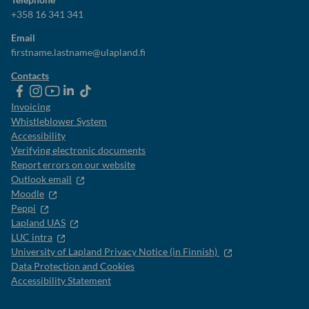
+358 16 341 341
Email
firstname.lastname@ulapland.fi
Contacts
ulapland
universityoflapland
ulapland
University
ulapland
of
Invoicing
Lapland
Whistleblower System
Accessibility
Verifying electronic documents
Report errors on our website
Outlook email
Moodle
Peppi
Lapland UAS
LUC intra
University of Lapland Privacy Notice (in Finnish)
Data Protection and Cookies
Accessibility Statement