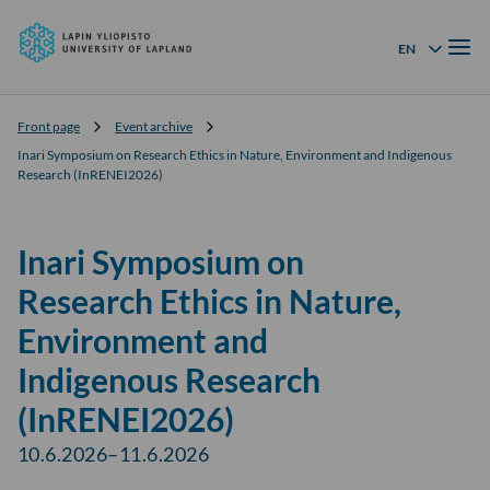
University
Skip to
of
Menu
content
↓
EN
Language menu
Lapland
Front page
Event archive
Inari Symposium on Research Ethics in Nature, Environment and Indigenous
Research (InRENEI2026)
Inari Symposium on
Research Ethics in Nature,
Environment and
Indigenous Research
(InRENEI2026)
10.6.2026–11.6.2026