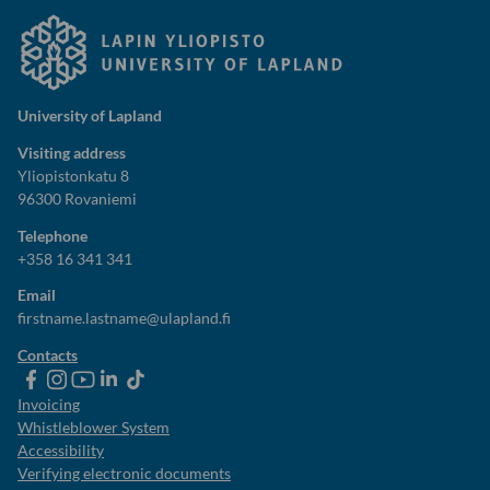
University of Lapland
Visiting address
Yliopistonkatu 8
96300 Rovaniemi
Telephone
+358 16 341 341
Email
firstname.lastname@ulapland.fi
Contacts
ulapland
universityoflapland
ulapland
University
ulapland
of
Invoicing
Lapland
Whistleblower System
Accessibility
Verifying electronic documents