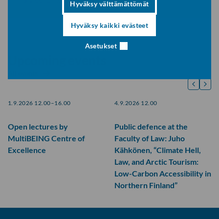
Share on LinkedIn
Hyväksy välttämättömät
Hyväksy kaikki evästeet
Asetukset
Upcoming events
All events
1.9.2026 12.00–16.00
4.9.2026 12.00
Open lectures by
Public defence at the
MultiBEING Centre of
Faculty of Law: Juho
Excellence
Kähkönen, “Climate Hell,
Law, and Arctic Tourism:
Low-Carbon Accessibility in
Northern Finland”