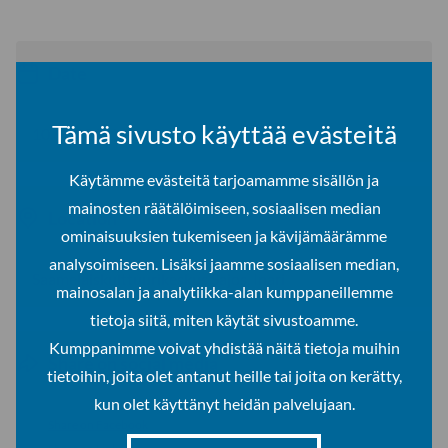
Date
Tämä sivusto käyttää evästeitä
10.6.2026–11.6.2026
Käytämme evästeitä tarjoamamme sisällön ja
mainosten räätälöimiseen, sosiaalisen median
Location
ominaisuuksien tukemiseen ja kävijämäärämme
analysoimiseen. Lisäksi jaamme sosiaalisen median,
Saamelaiskulttuurikeskus Sajos, Inari
mainosalan ja analytiikka-alan kumppaneillemme
tietoja siitä, miten käytät sivustoamme.
Kumppanimme voivat yhdistää näitä tietoja muihin
Share on social media
tietoihin, joita olet antanut heille tai joita on kerätty,
kun olet käyttänyt heidän palvelujaan.
Share on Facebook